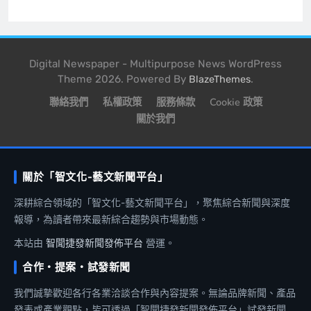
Digital Newspaper - Multipurpose News WordPress
Theme 2026. Powered By
.
BlazeThemes
聯絡我們
私權政策
服務條款
Cookie 政策
關於我們
關於「智文化-藝文新聞平台」
深耕綜合領域的「智文化-藝文新聞平台」，聚焦綜合新聞與深度
報導，為讀者帶來最新綜合趨勢與市場動態。
本站由
智聞捷發新聞發佈平台
營運。
合作・提案・試發新聞
我們誠摯歡迎各行各業洽談合作與內容提案。無論品牌新聞、產品
發表或產業觀點，皆可透過「智聞捷發新聞發佈平台」試發新聞