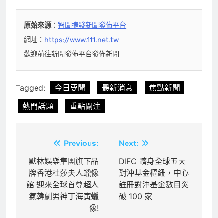
原始來源
：
智聞捷發新聞發佈平台
網址：
https://www.111.net.tw
歡迎前往新聞發佈平台發佈新聞
Tagged:
今日要聞
最新消息
焦點新聞
熱門話題
重點關注
文
Previous:
Next:
章
默林娛樂集團旗下品
DIFC 躋身全球五大
牌香港杜莎夫人蠟像
對沖基金樞紐，中心
導
館 迎來全球首尊超人
註冊對沖基金數目突
覽
氣韓劇男神丁海寅蠟
破 100 家
像!