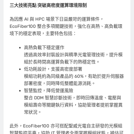
三大技術亮點 突破高密度運算環境限制
為因應 AI 與 HPC 場景下日益嚴苛的運算條件，
EcoFiber100 整合多項關鍵技術，強化在高熱、高負載環
境下的穩定表現，主要特色包括：
高熱負載下穩定運作
透過高效率封裝設計與精準光電管理技術，提升模
組於長時間高運算負載下的熱穩定性。
低功耗設計，支援高密度部署
模組功耗約為同級產品的 60%，有助於提升伺服器
部署密度，同時降低整體能源消耗。
智慧監控，降低營運風險
整合 DDM 智慧診斷技術，即時回傳溫度、電壓與
模組壽命等關鍵執行資料，協助管理者提前掌握異
常狀況。
此外，EcoFiber100 亦可搭配聖威光電自主研發的光模組
智慧監控平臺，協助 IT 管理者全面掌握模組狀態，據估可