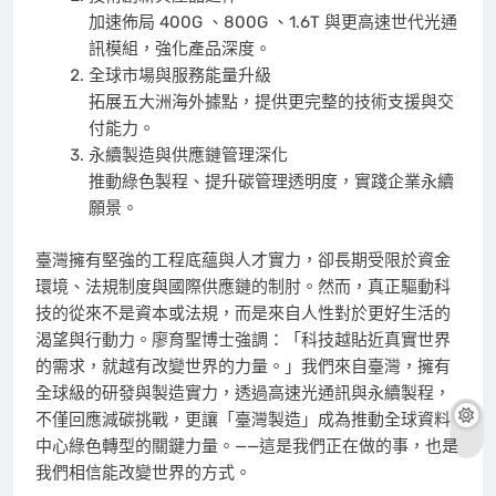
加速佈局 400G 、800G 、1.6T 與更高速世代光通
訊模組，強化產品深度。
全球市場與服務能量升級
拓展五大洲海外據點，提供更完整的技術支援與交
付能力。
永續製造與供應鏈管理深化
推動綠色製程、提升碳管理透明度，實踐企業永續
願景。
臺灣擁有堅強的工程底蘊與人才實力，卻長期受限於資金
環境、法規制度與國際供應鏈的制肘。然而，真正驅動科
技的從來不是資本或法規，而是來自人性對於更好生活的
渴望與行動力。廖育聖博士強調：「科技越貼近真實世界
的需求，就越有改變世界的力量。」我們來自臺灣，擁有
全球級的研發與製造實力，透過高速光通訊與永續製程，
不僅回應減碳挑戰，更讓「臺灣製造」成為推動全球資料
中心綠色轉型的關鍵力量。——這是我們正在做的事，也是
我們相信能改變世界的方式。