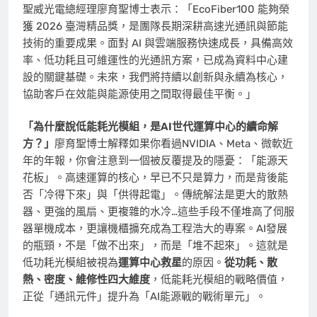
聖威光電總經理
廖育聖博士
表示：「EcoFiber100 能夠榮
獲 2026 臺灣精品獎，是團隊長期深耕高速光通訊與節能
技術的重要成果。面對 AI 與雲端服務快速成長，具備高效
率、低功耗且可維運性的光通訊方案，已成為資料中心建
設的關鍵基礎。未來，我們將持續以創新與永續為核心，
協助客戶在效能與能源使用之間取得最佳平衡。」
「為什麼說低能耗光模組，是AI世代運算中心的續命解
方？」
廖育聖博士解釋如果你看過NVIDIA、Meta、微軟近
年的年報，你會注意到一個被反覆提及的隱憂：「能源天
花板」。高速運算的核心，早已不只是算力，而是背後能
否「冷得下來」與「供得起電」。傳統解法是更大的散熱
器、更強的風扇、更複雜的水冷…這些手段不僅堆高了伺服
器單機成本，更讓機櫃擴充成為工程浩大的專案。AI發展
的瓶頸，不是「做不出來」，而是「堆不起來」。這就是
低功耗光模組被視為
運算中心救星
的原因。
從功耗、散
熱、密度、維修性四大維度
，低能耗光模組的戰略價值，
正從「通訊元件」提升為「AI能源戰的戰術單元」。