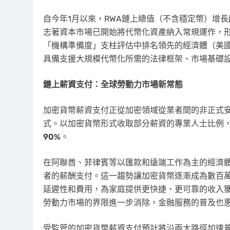
自今年1月以來，RWA鏈上總值（不含穩定幣）增長
志著資本市場已開始將代幣化資產納入常規運作，
「機構準備度」支柱評估中排名領先的經濟體（美
具備支援大規模代幣化所需的法律框架、市場基礎
鏈上薪資支付：全球勞動力市場新常態
加密貨幣薪資支付正從加密領域從業者間的非正式
式。以加密貨幣形式收取部分薪資的專業人士比例，
90%
。
在阿聯酋、菲律賓等以匯款和遠端工作為主的經濟
者的薪酬支付。這一趨勢讓加密貨幣逐漸成為數百
延遲性和費用，為家庭提供更快捷、更可靠的收入
勞動力市場的界限進一步消除，金融服務的普及也
受監管的加密貨幣薪資支付預計將沿兩大路徑加速