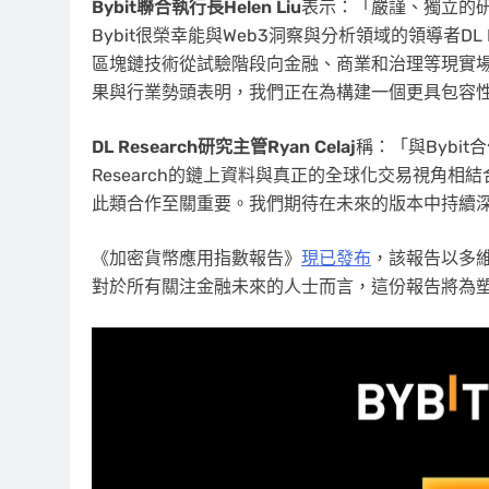
Bybit聯合執行長Helen Liu
表示：「嚴謹、獨立的
Bybit很榮幸能與Web3洞察與分析領域的領導者DL R
區塊鏈技術從試驗階段向金融、商業和治理等現實
果與行業勢頭表明，我們正在為構建一個更具包容
DL Research研究主管Ryan Celaj
稱：「與Bybit
Research的鏈上資料與真正的全球化交易視角
此類合作至關重要。我們期待在未來的版本中持續
《加密貨幣應用指數報告》
現已發布
，該報告以多
對於所有關注金融未來的人士而言，這份報告將為