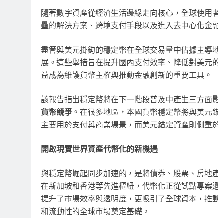
隨著數字資產從經濟生活邊緣走向核心，全球使用
壘的解決方案、跨境支付手段以及進入去中心化金
盡管與美元掛鉤的穩定幣在全球交易量中佔據主導
展。這些舉措旨在提升國內支付效率、降低對美元
益成為維護貨幣主權與推動金融創新的重要工具。
該報告指出穩定幣將在下一階段普及中產生三方面
貨幣競爭
。在很多地區，
本國貨幣
穩定幣將與美元
主要用於支付與商業場景，而美元錨定資產則側重
開啟現實世界資產代幣化的新機遇
與穩定幣崛起同步加速的，是將債券、股票、房地產
在新加坡和香港等先進樞紐，代幣化正從試點專案
提升了市場效率與透明度，更吸引了全球資本，推
和流動性的全球市場奠定基礎。