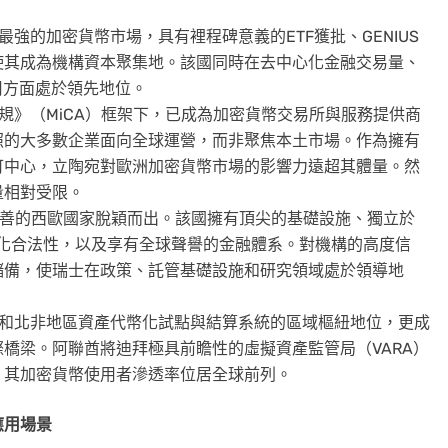
。
強的加密貨幣市場，具有裡程碑意義的ETF獲批、GENIUS
使其成為機構資本聚集地。該國同時在去中心化金融交易量、
用方面處於領先地位。
規》（MiCA）框架下，已成為加密貨幣交易所與服務提供商
照的大多數企業面向全球運營，而非聚焦本土市場。作為擁有
可中心，立陶宛對歐洲加密貨幣市場的影響力遠超其體量。然
量相對受限。
善的西歐國家脫穎而出。該國擁有頂尖的基礎設施、獨立於
文化合法性，以及享有全球聲譽的金融體系。對機構的高度信
儲備，使瑞士在政策、託管基礎設施和研究領域處於領導地
和北非地區資產代幣化試點與結算系統的區域樞紐地位，更成
橋梁。阿聯酋將迪拜極具前瞻性的虛擬資產監管局（VARA）
，其加密貨幣使用者滲透率位居全球前列。
應用場景