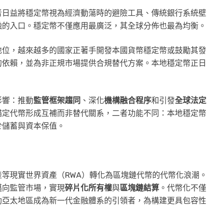
者日益將穩定幣視為經濟動蕩時的避險工具、傳統銀行系統壁
融的入口。穩定幣不僅應用最廣泛，其全球分佈也最為均衡。
地位，越來越多的國家正著手開發
本國貨幣
穩定幣或鼓勵其發
的依賴，並為非正規市場提供合規替代方案。本地穩定幣正日
影響：推動
監管框架趨同
、深化
機構融合程序
和引發
全球法定
錨定代幣形成互補而非替代關系，二者功能不同：本地穩定幣
於儲蓄與資本保值。
等現實世界資產（RWA）轉化為區塊鏈代幣的代幣化浪潮。
邁向監管市場，實現
碎片化所有權
與
區塊鏈結算
。代幣化不僅
動亞太地區成為新一代金融體系的引領者，為構建更具包容性