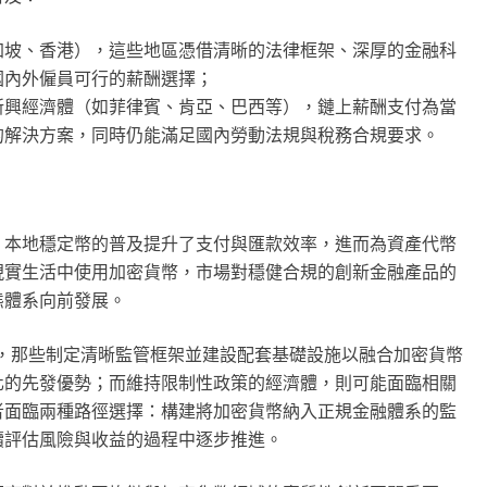
加坡、香港），這些地區憑借清晰的法律框架、深厚的金融科
國內外僱員可行的薪酬選擇；
新興經濟體（如菲律賓、肯亞、巴西
等
），鏈上薪酬支付為當
的解決方案，同時仍能滿足國內勞動法規與稅務合規要求。
。本地穩定幣的普及提升了支付與匯款效率，進而為資產代幣
現實生活中使用加密貨幣，市場對穩健合規的創新金融產品的
態體系向前發展。
年，那些制定清晰監管框架並建設配套基礎設施以融合加密貨幣
化的先發優勢；而維持限制性政策的經濟體，則可能面臨相關
者面臨兩種路徑選擇：構建將加密貨幣納入正規金融體系的監
續評估風險與收益的過程中逐步推進。