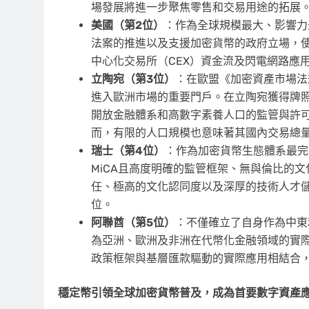
場發展將進一步聚焦零售和交易用途的拓展
美國（第
2位）
：作為全球規模最大、影響力最
法案的推進以及支援加密貨幣的政府立場，
中心化交易所（CEX）資金流及閃電網路應
立陶宛（第
3位）
：在歐盟《加密資產市場法
進入歐洲市場的重要門戶。在立陶宛獲得牌
開放金融體系和高數字素養人口的監管與許
而，有限的人口規模也意味著其國內交易總
瑞士（第
4位）
：作為加密貨幣生態體系最完
MiCA且高度明確的監管框架、無與倫比的
任、極高的文化認同度以及深厚的技術人才
位。
阿聯酋（第
5位）
：不僅確立了自身作為中東
為亞洲、歐洲及非洲在代幣化金融領域的實際
政策框架與基層匯款驅動的實際應用相結合
穩定幣引領全球加密貨幣普及，成為首要數字資產