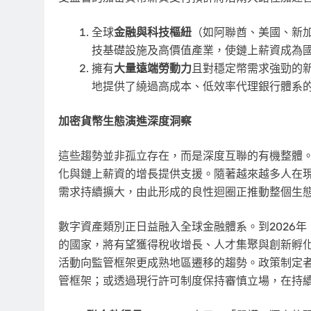
全球
金融與科技樞紐
（如阿聯酋、美國、新
技基礎設施及高價值產業，使鏈上薪資成為
擁有
大量遠端勞動力
且對穩定幣需求強勁的
地提供了繞過高成本、低效率代理銀行體系
加密貨幣生態演進深度洞察
這些趨勢並非孤立存在，而是深度互聯的有機整體
化與鏈上薪資的增長提供支援。隨著越來越多人在
需求持續擴大，由此形成的良性迴圈正推動整個生
數字資產類別正日益融入全球金融體系。到2026
的國家，將有望獲得稅收增長、人才集聚與創新孵
活動向監管框架更成熟地區遷移的趨勢。政策制定
管框架；或透過現行許可制度保持審慎立場，在持