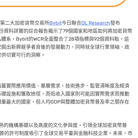
易量第二大加密貨幣交易所
Bybit
今日聯合
DL Research
發布
這份資料詳實的綜合報告揭示了79個國家和地區如何將加密貨幣
，Bybit的WCR全面整合了28項指標與92個資料點。這
挖掘出新興競爭者背後的發展動力，同時就全球行業領袖、政
提供切實可行的洞察。
涵蓋實際應用價值、基層需求、技術進步、監管清晰度及經濟
基礎設施和獲取途徑，而低收入國家則可能因實際需求而推動
量最大的國家，但人均GDP與整體加密貨幣普及率之間存在
熟的機構基礎以及高度的文化參與度，引領全球加密貨幣普
完善的許可制度吸引了全球交易平臺與金融科技企業。未來，市