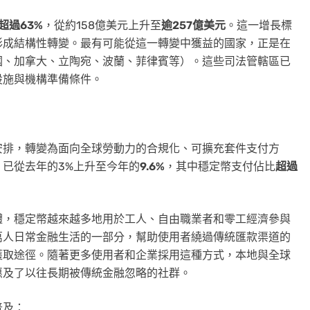
超過
63%
，從約158億美元上升至
逾
257億美元
。這一增長標
形成結構性轉變。最有可能從這一轉變中獲益的國家，正是在
國、加拿大、立陶宛、波蘭、菲律賓
等
）。這些司法管轄區已
設施與機構準備條件。
安排，轉變為面向全球勞動力的合規化、可擴充套件支付方
已從去年的3%上升至今年的
9.6%
，其中穩定幣支付佔比
超過
體，穩定幣越來越多地用於工人、自由職業者和零工經濟參與
萬人日常金融生活的一部分，幫助使用者繞過傳統匯款渠道的
獲取途徑。隨著更多使用者和企業採用這種方式，本地與全球
惠及了以往長期被傳統金融忽略的社群。
普及：