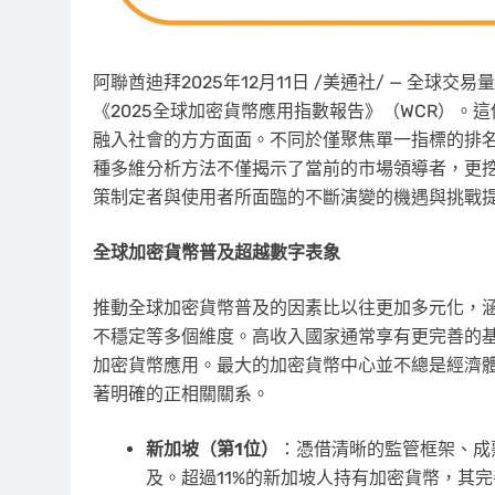
阿聯酋迪拜
2025年12月11日
/美通社/ — 全球交
《2025全球加密貨幣
應用指數
報告》（WCR）。
融入社會的方方面面。不同於僅聚焦單一指標的排名體系
種多維分析方法不僅揭示了當前的市場領導者，更
策制定者與使用者所面臨的不斷演變的機遇與挑戰
全球加密貨幣普及超越數字表象
推動全球加密貨幣普及的因素比以往更加多元化，
不穩定等多個維度。高收入國家通常享有更完善的
加密貨幣應用。最大的加密貨幣中心並不總是經濟體
著明確的正相關關系。
新加坡（第
1位）
：憑借清晰的監管框架、成
及。超過11%的新加坡人持有加密貨幣，其