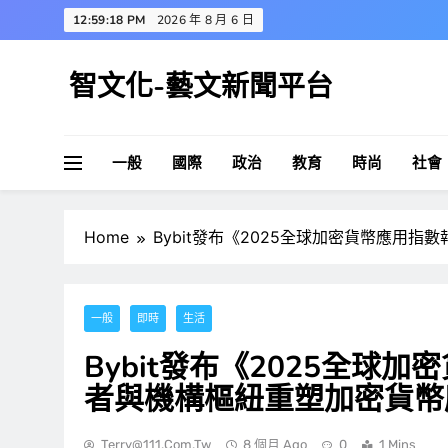
Skip
12:59:19 PM
2026 年 8 月 6 日
to
content
智文化-藝文新聞平台
一般
國際
政治
教育
時尚
社會
Home
Bybit發布《2025全球加密貨幣應用
一般
即時
生活
Bybit發布《2025全球
者與機構樞紐重塑加密貨幣
Terry@111.com.tw
8 個月 Ago
0
1 Mins