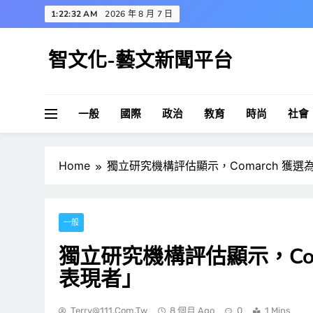
Skip
1:22:33 AM
2026 年 8 月 7 日
to
content
智文化-藝文新聞平台
一般
國際
政治
教育
時尚
社會
Home
獨立研究機構評估顯示，Comarch 獲
一般
獨立研究機構評估顯示，Co
表現者」
Terry@111.com.tw
8 個月 Ago
0
1 Mins