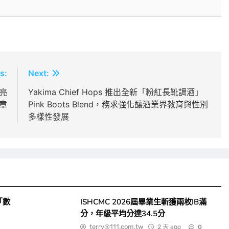
s:
Next:
亮
Yakima Chief Hops 推出全新「粉紅長靴調酒」
章
Pink Boots Blend，務求強化釀酒業界教育與性別
多樣性發展
「數
ISHCMC 2026屆畢業生斬獲兩枚IB滿
分，年級平均分達34.5分
terry@111.com.tw
2 天 ago
0