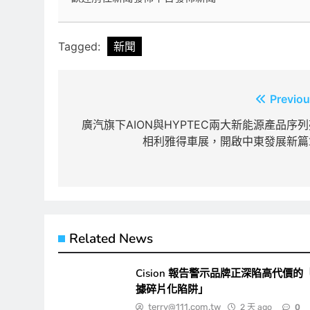
Tagged:
新聞
文
Previou
章
廣汽旗下AION與HYPTEC兩大新能源產品序列
相利雅得車展，開啟中東發展新篇
導
覽
Related News
Cision 報告警示品牌正深陷高代價的
據碎片化陷阱」
terry@111.com.tw
2 天 ago
0