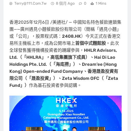
Terry@111.com.tw
8 個月 Ago
0
1 Mins
香港
2025年12月6日
/美通社/ — 中國知名特色餐飲連鎖集
團——廣州
遇見小麵
餐飲股份有限公司（簡稱「
遇見小麵
」
或「公司」，股票程式碼：
2408.HK
）今天正式在香港交
易所主機板上市，成為公開市場上
首個中式麵館股
。此次
全球發售獲得機構投資者的踴躍參與，
HHLR Advisors,
Ltd.（「
HHLRA」，高瓴集團旗下成員）、
Hai Di Lao
Holdings Pte. Ltd.（「海底撈」）、
Dream’ee (
Hong
Kong
) Open-ended Fund Company、香港晟盈投資有
限公司（「晟盈投資」）、Zeta Wisdom OFC（「
Zeta
Fund」）
作為基石投資者參與認購。