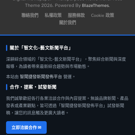
Theme 2026. Powered By
.
BlazeThemes
聯絡我們
私權政策
服務條款
Cookie 政策
關於我們
關於「智文化-藝文新聞平台」
深耕綜合領域的「智文化-藝文新聞平台」，聚焦綜合新聞與深度
報導，為讀者帶來最新綜合趨勢與市場動態。
本站由
智聞捷發新聞發佈平台
營運。
合作・提案・試發新聞
我們誠摯歡迎各行各業洽談合作與內容提案。無論品牌新聞、產品
發表或產業觀點，皆可透過「智聞捷發新聞發佈平台」試發新聞
稿，讓您的訊息觸及更廣大讀者。
立即洽談合作 ✉