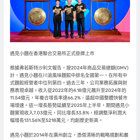
遇見小麵在香港聯合交易所正式掛牌上市
根據弗若斯特沙利文報告，按2024年商品交易總額(GMV)
計，
遇見小麵
在川渝風味麵館中排名全國第一，在所有中
式麵館
經營者
中位列第四。過去三年，公司業務拓展與財
務表現卓越。收入從2022年的4.18億元飆升至2024年的
11.54億元，年複合增長率達66.2%，遠超中國整體快餐市
場增速。這一增長態勢延續至2025年上半年，期間
遇見小
麵
實現收入7.03億元，同比增長33.8%，經調整淨利潤大
幅增長131.56%至5218萬元，均創歷史新高。
遇見小麵
於2014年在廣州創立，憑借清晰的戰略規劃和嚴