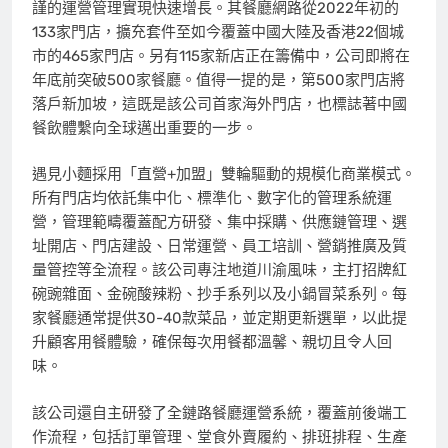
謹的運營管理實現快速增長。其餐廳網路從2022年初的
133家門店，擴充套件至如今覆蓋中國大陸及香港22個城
市的465家門店。另有115家新店正在籌備中，公司
即將在
年底前突破500家餐廳。值得一提的是，第500家門店將
落戶新加坡，這既是該公司首家海外門店，也標誌著
中國
餐飲體繫向全球邁出重要的一步
。
遇見小麵
採用「直營+加盟」雙輪驅動的規模化商業模式。
所有門店均依託集中化、標準化、數字化的管理系統運
營，管理範疇覆蓋配方研發、集中採購、供應鏈管理、選
址開店、門店建設、日常運營、員工培訓、營銷推廣及質
量管控等全流程。該公司專注地道川渝風味，主打招牌紅
碗豌雜面、金碗酸辣粉、抄手系列以及小鍋冒菜系列。每
家餐廳通常提供30-40款菜品，並定期更新選單，以此提
升顧客用餐體驗，確保每次用餐都溫馨、親切且令人回
味。
該公司還自主研發了全鏈路餐廳運營系統，覆蓋前後端工
作流程，包括訂單管理、堂食外賣履約、排班排程、生產