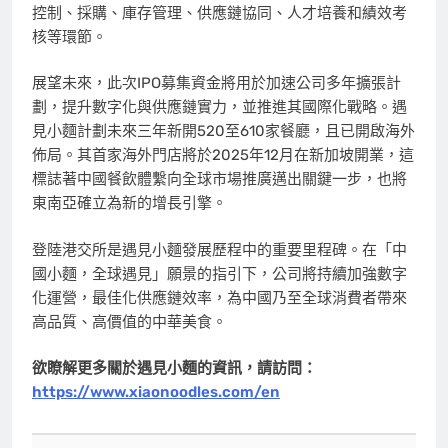
控制、採購、庫存管理、供應鏈協同、人才培養和績效考
核等環節。
展望未來，此次IPO募集資金將用於加速公司多年擴張計
劃，提升數字化與供應鏈實力，並推進其國際化戰略。
遇
見小麵
計劃未來三年新開520至610家餐廳，且已開啟海外
佈局。其首家海外門店將於2025年12月在新加坡開業，這
標誌著中國
餐飲體繫
向全球市場推廣邁出關鍵一步，也將
東南亞確立為新的增長引擎。
登陸港交所是
遇見小麵
發展歷程中的重要里程碑。在「
中
國小麵，全球遇見
」願景的指引下，公司將持續加強數字
化運營，最佳化供應鏈效率，為中國乃至全球消費者帶來
高品質、高價值的中華美食。
欲瞭解更多關於
遇見小麵
的資訊，請訪問：
https://www.xiaonoodles.com/en