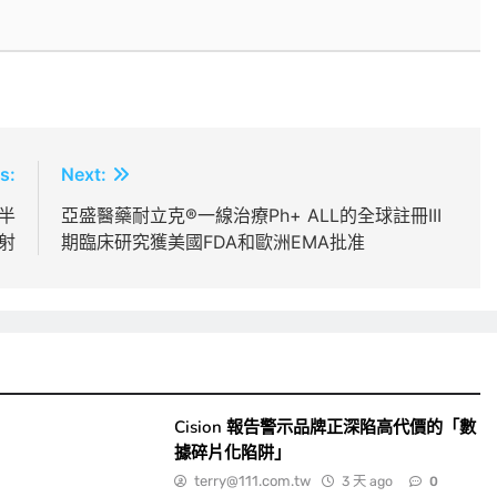
s:
Next:
）半
亞盛醫藥耐立克®一線治療Ph+ ALL的全球註冊III
射
期臨床研究獲美國FDA和歐洲EMA批准
Cision 報告警示品牌正深陷高代價的「數
據碎片化陷阱」
terry@111.com.tw
3 天 ago
0