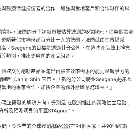
及與醫療保健持份者的合作，加強與當地客戶和合作夥伴的聯
h, Inc.的資料，法國的分子診斷市場估算達到約6億歐元，佔整個歐洲
，緊隨著佔市場份額百分比十九的德國。法國就由性傳播感
。Seegene的目標是透過其分公司，在這些產品線上擴充
斷等類別，推出更廣闊的產品組合。
，快速交付創新產品並滿足實驗室效率需求的能力是競爭力的
 Daniel Shin 表示。「新的分公司將令Seegene更好地
與當地的專家合作，加快企業的體外診斷業務增長。」
ne現正研發的解決方向，分別是 在歐洲推出的策略性立足點﹑
分析及預測洞見的平臺STAgora™。
八間
，令企業的全球經銷網路分散在94個國家，共90個經銷