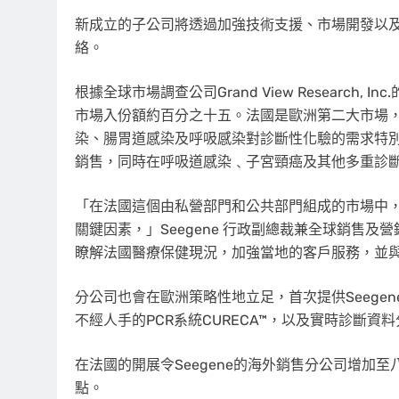
新成立的子公司將透過加強技術支援、市場開發以
絡。
根據全球市場調查公司Grand View Researc
市場入份額約百分之十五。法國是歐洲第二大市場
染、腸胃道感染及呼吸感染對診斷性化驗的需求特別高
銷售，同時在呼吸道感染﹑子宮頸癌及其他多重診
「在法國這個由私營部門和公共部門組成的市場中
關鍵因素，」Seegene 行政副總裁兼全球銷售及營銷總監
瞭解法國醫療保健現況，加強當地的客戶服務，並
分公司也會在歐洲策略性地立足，首次提供Seege
不經人手的PCR系統CURECA™，以及實時診斷資料
在法國的開展令Seegene的海外銷售分公司
增加至
點。