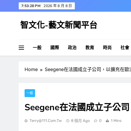
Skip
7:53:29 PM
2026 年 8 月 8 日
to
content
智文化-藝文新聞平台
一般
國際
政治
教育
時尚
社會
Home
Seegene在法國成立子公司，以擴充在
一般
Seegene在法國成立子
Terry@111.com.tw
8 個月 Ago
0
1 Mins