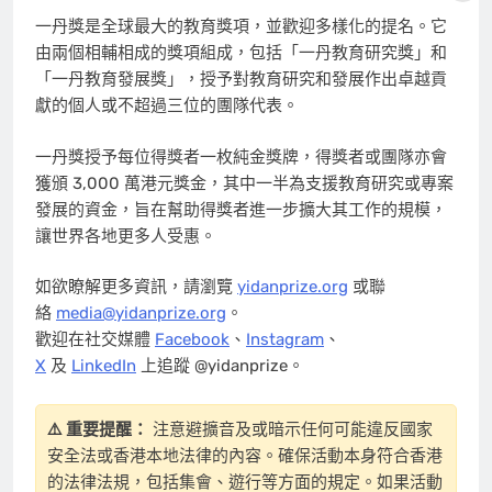
一丹獎是全球最大的教育獎項，並歡迎多樣化的提名。它
由兩個相輔相成的獎項組成，包括「一丹教育研究獎」和
「一丹教育發展獎」，授予對教育研究和發展作出卓越貢
獻的個人或不超過三位的團隊代表。
一丹獎授予每位得獎者一枚純金獎牌，得獎者或團隊亦會
獲頒 3,000 萬港元獎金，其中一半為支援教育研究或專案
發展的資金，旨在幫助得獎者進一步擴大其工作的規模，
讓世界各地更多人受惠。
如欲瞭解更多資訊，請瀏覽
yidanprize.org
或聯
絡
media@yidanprize.org
。
歡迎在社交媒體
Facebook
、
Instagram
、
X
及
LinkedIn
上追蹤 @yidanprize。
⚠️ 重要提醒：
注意避擴音及或暗示任何可能違反國家
安全法或香港本地法律的內容。確保活動本身符合香港
的法律法規，包括集會、遊行等方面的規定。如果活動