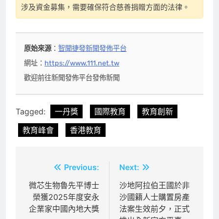
涉及資金募集，需要確保符合慈善捐贈方面的法律。
原始來源
：
智聞捷發新聞發佈平台
網址：
https://www.111.net.tw
歡迎前往新聞發佈平台發佈新聞
Tagged:
一丹獎
國際教育
教育創新
教育峰會
香港教育
文
Previous:
Next:
章
微芯生物魯先平博士
沙地阿拉伯王國於非
榮獲2025年度安永
沙國籍人士購置房產
導
企業家中國內地大獎
法案生效前夕，正式