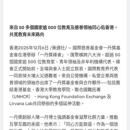
來自 50 多個國家逾 500 位教育及慈善領袖同心佑香港，
共覓教育未來路向
香港
2025年12月6日
/美通社/ — 國際慈善基金會一丹獎基
金會在港舉辦「一丹獎峰會」，匯聚橫跨六大洲、超過 50
個國家逾 500 位教育家、青年領袖及非牟利機構代表。峰
會正式開始前，全場與會人士起立默哀，國際教育界代表
一同哀悼大埔火災遇難者。來自公營機構、私營企業與慈
善領域的領袖亦出席了一丹獎基金會與合作夥伴——包括團
結香港基金、香港大學教育學院、聯合國難民署
（UNHCR）、Hong Kong Foundation Exchange 及
Lirvana Lab共同舉辦的多個延伸活動。
一丹獎創辦人陳一丹博士強調基金會凝聚社群力量，推動
互學互鑑的承諾，他表示：「同心方能致遠，作為一個放