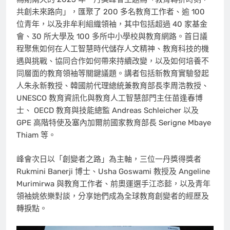
共創未來路向」，匯聚了 200 多名教育工作者、逾 100
位青年，以及非牟利組織領袖，其中包括超過 40 家基金
會、30 所大學及 100 多所中小學校與教育網路。首日議
程聚焦如何在人工智慧時代儲存人文精神、教育科技的機
遇與挑戰、協同合作如何帶來持續改變，以及如何培養不
同層面的教育領袖等關鍵議題。講者包括新教育實驗發起
人朱永新教授、韓國前代理總統兼教育部長李周浩教授、
UNESCO 教育資訊化與教育人工智慧部門主任苗逢春博
士、 OECD 教育與技能總監
Andreas Schleicher
以及
GPE 高階特使及塞內加爾前國家教育部長
Serigne Mbaye
Thiam
等。
峰會次日以「創變者之路」為主軸，三位一丹獎得獎者
Rukmini Banerji
博士、Usha Goswami 教授及 Angeline
Murimirwa 與教育工作者、前奧運選手江忞懿，以及青年
領袖姚依樂對談，分享她們成為全球教育創變者的經歷及
轉捩點。