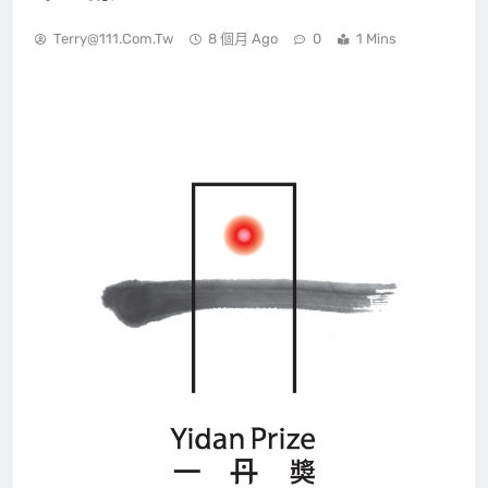
Terry@111.com.tw
8 個月 Ago
0
1 Mins