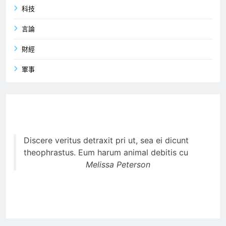
科技
言論
財經
軍事
Discere veritus detraxit pri ut, sea ei dicunt
theophrastus. Eum harum animal debitis cu
Melissa Peterson