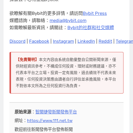
欲瞭解有關Bybit的更多詳情，請訪問
Bybit Press
媒體諮詢，請聯絡：
media@bybit.com
如需瞭解最新資訊，請關註：
Bybit的社群和社交媒體
Discord
|
Facebook
|
Instagram
|
LinkedIn
|
Reddit
|
Telegra
【免責聲明】
本文內容由系統自動彙整自公開新聞來源，僅
供財經資訊參考，不構成任何投資、理財或財務建議，亦不
代表本平台之立場。投資一定有風險，過去績效不代表未來
表現，任何投資決策應由讀者自行評估並承擔風險，本平台
不對依本文所為之任何投資行為負責。
原始來源
：
智聞捷發新聞發佈平台
網址：
https://www.111.net.tw
歡迎前往新聞發佈平台發佈新聞