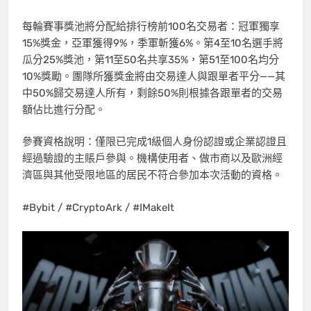
每輪賽事獎池將分配給排行榜前100名交易者：冠軍獨享
15%獎金，亞軍獲得9%，季軍斬獲6%。第4至10名選手將
瓜分25%獎池，第11至50名共享35%，第51至100名均分
10%獎勵。團隊所獲獎金將由交易達人與跟單者平分——其
中50%歸交易達人所有，剩餘50%則根據各跟單者的交易
額佔比進行分配。
參賽資格說明：僅限已完成1級個人身份認證或企業認證且
經過驗證的主賬戶參與。機構使用者、做市商以及歐洲經
濟區與其他受限地區的居民不符合參加本次活動的資格。
#Bybit / #CryptoArk / #IMakeIt