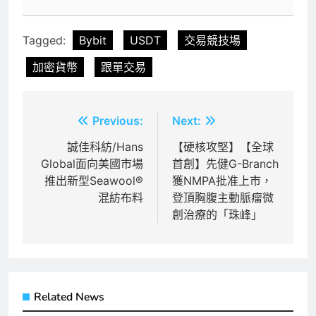
Tagged:
Bybit
USDT
交易競技場
加密貨幣
跟單交易
文
Previous:
Next:
章
誠佳科紡/Hans
【硬核攻堅】【全球
Global面向美國市場
首創】先健G-Branch
導
推出新型Seawool®
獲NMPA批准上市，
覽
混紡布料
登頂胸腹主動脈瘤微
創治療的「珠峰」
Related News