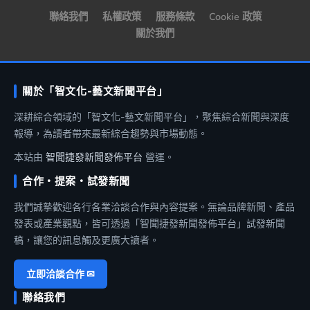
聯絡我們
私權政策
服務條款
Cookie 政策
關於我們
關於「智文化-藝文新聞平台」
深耕綜合領域的「智文化-藝文新聞平台」，聚焦綜合新聞與深度
報導，為讀者帶來最新綜合趨勢與市場動態。
本站由
智聞捷發新聞發佈平台
營運。
合作・提案・試發新聞
我們誠摯歡迎各行各業洽談合作與內容提案。無論品牌新聞、產品
發表或產業觀點，皆可透過「智聞捷發新聞發佈平台」試發新聞
稿，讓您的訊息觸及更廣大讀者。
立即洽談合作 ✉
聯絡我們