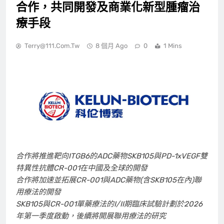
合作，共同開發及商業化新型腫瘤治
療手段
Terry@111.com.tw
8 個月 Ago
0
1 Mins
合作將推進靶向
ITGB6
的
ADC
藥物
SKB105
與
PD-1xVEGF
雙
特異性抗體
CR-001
在中國及全球的開發
合作將加速並拓展
CR-001
與
ADC
藥物
(
含
SKB105
在內
)
聯
用療法的開發
SKB105
與
CR-001
單藥療法的
I/II
期臨床試驗計劃於
2026
年第一季度啟動，後續將開展聯用療法的研究