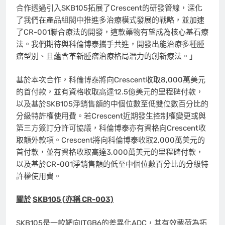
合作透過引入SKB105拓展了Crescent的研發管線，深化
了我們在產品組閤中推進多治療模式發展的戰略，並加速
了CR-001聯合療法的開發，這款藥物有望成為核心基石療
法。我們期待與科倫博泰攜手共進，開發出能治療多種腫
瘤型別、且蘊含革新腫瘤治療格局潛力的創新療法。」
基於本次合作，科倫博泰將向Crescent收取8,000萬美元
的首付款，並有資格收取高達12.5億美元的里程碑付款，
以及基於SKB105淨銷售額的中個位數至低雙位數百分比的
分級特許權使用費。若Crescent近期發生控制權變更或與
第三方簽訂分許可協議，科倫博泰亦有資格向Crescent收
取額外款項。Crescent將向科倫博泰收取2,000萬美元的
首付款，並有資格收取高達3,000萬美元的里程碑付款，
以及基於CR-001淨銷售額的低至中個位數百分比的分級特
許權使用費。
關於
SKB105 (
亦稱
CR-003)
SKB105是一款靶向ITGB6的差異化ADC，其有效載荷為拓