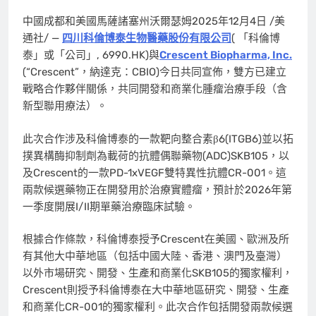
中國成都和美國馬薩諸塞州沃爾瑟姆
2025年12月4日
/美
通社/ —
四川科倫博泰生物醫藥股份有限公司
( 「科倫博
泰」或「公司」, 6990.HK)與
Crescent Biopharma, Inc.
(“Crescent”，納達克：CBIO)今日共同宣佈，雙方已建立
戰略合作夥伴關係，共同開發和商業化腫瘤治療手段（含
新型聯用療法）。
此次合作涉及科倫博泰的一款靶向整合素β6(ITGB6)並以拓
撲異構酶抑制劑為載荷的抗體偶聯藥物(ADC)SKB105，以
及Crescent的一款PD-1xVEGF雙特異性抗體CR-001。這
兩款候選藥物正在開發用於治療實體瘤，預計於2026年第
一季度開展I/II期單藥治療臨床試驗。
根據合作條款，科倫博泰授予Crescent在美國、歐洲及所
有其他大中華地區（包括中國大陸、香港、澳門及臺灣）
以外市場研究、開發、生產和商業化SKB105的獨家權利，
Crescent則授予科倫博泰在大中華地區研究、開發、生產
和商業化CR-001的獨家權利。此次合作包括開發兩款候選