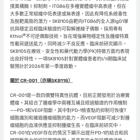
撲異構酶Ⅰ抑制劑。ITGB6在多種實體瘤中高表達，但在
大多數正常組織中低表達或無表達，因此有降低系統毒性
及脫靶風險的潛力。SKB105由靶向ITGB6的全人源IgG1單
抗與穩定且經臨床驗證的可裂解連線子偶聯，採用專有
®
Kthiol
不可逆偶聯技術，旨在增強藥物穩定性及腫瘤特異
性載荷遞送能力，同時減少不良反應。臨床前研究顯示，
SKB105在療效、安全性和藥代動力學(PK)特徵方面均表現
出良好特性。一項SKB105針對實體瘤患者的I/II期臨床試
驗預計於2026年第一季度啟動。
關
於
CR-001
（亦稱
SKB118
）
CR-001是一款四價雙特異性抗體，目前正開發用於治療實
體瘤。其結合了腫瘤學中兩種互補且經過驗證的作用機制
——PD-1和VEGF阻斷，其中對PD-1檢查點的抑制可恢復T
細胞識別和摧毀腫瘤細胞的能力，而VEGF阻斷可減少對腫
瘤細胞的血液供應並抑制腫瘤生長。在臨床前研究中，
CR-001在VEGF存在的情況下顯示出提升PD-1的結合和訊