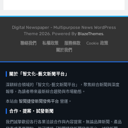
Digital Newspaper - Multipurpose News WordPress
Theme 2026. Powered By
.
BlazeThemes
聯絡我們
私權政策
服務條款
Cookie 政策
關於我們
關於「智文化-藝文新聞平台」
深耕綜合領域的「智文化-藝文新聞平台」，聚焦綜合新聞與深度
報導，為讀者帶來最新綜合趨勢與市場動態。
本站由
智聞捷發新聞發佈平台
營運。
合作・提案・試發新聞
我們誠摯歡迎各行各業洽談合作與內容提案。無論品牌新聞、產品