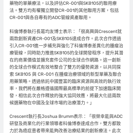
藥物的單藥療法，以及評估CR-001與SKB105的聯用療
法。雙方均有權獨立開發CR-001的其他聯用方案，包括
CR-001與各自專有的ADC管線資產聯用。
科倫博泰執行長葛均友博士表示：「很高興與Crescent就
兩款創新資產CR-001及SKB105達成合作。此次合作透過
引入CR-001進一步補充與強化了科倫博泰差異化的腫瘤治
療管線，同時助力推進SKB105的全球開發程序，提升其潛
在的商業價值並擴充套件公司的全球合作網路。這一創新
的全球合作模式有效地整合了雙方的優勢資源，以共同探
索 SKB105 與 CR-001 在腫瘤治療領域的新型單藥及聯合
用藥策略。透過依託中國豐富的臨床資源與高效的執行效
率，我們將在嚴格遵循國際最高標準的前提下加速臨床開
發，相信此次合作釋放的強大協同效應，將最大化這兩款
候選藥物在中國及全球市場的治療潛力。」
Crescent執行長Joshua Brumm表示：「很榮幸能與ADC
研發及商業化的行業領導者科倫博泰達成合作，雙方都致
力於為癌症患者帶來能夠改善治療結果的創新療法。此次