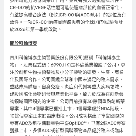
號阻斷能力的協同藥理作用，並具有強大的抗腫瘤活性。
CR-001的抗VEGF活性還可能使腫瘤部位的血管正常化，
有望提高聯合療法（例如CR-001與ADC聯用）的定位及有
效性。一項CR-001治療實體瘤患者的全球I/II期試驗預計
於2026年第一季度啟動。
關於科倫博泰
四川科倫博泰生物醫藥股份有限公司(簡稱「科倫博泰生
物」，股票程式碼：6990.HK)是科倫藥業控股子公司，專
注於創新生物技術藥物及小分子藥物的研發、生產、商業
化及國際合作。公司圍繞全球和中國未滿足的臨床需求，
重點佈局腫瘤、自身免疫、炎症和代謝等重大疾病領域，
建設國際化藥物研發與產業化平臺，致力於成為在創新藥
物領域國際領先的企業。公司目前擁有30餘個重點創新藥
專案，其中4個專案已獲批上市，1個專案處於NDA階段，
10餘個專案正處於臨床階段。公司成功構建了享譽國際的
專有ADC及新型偶聯藥物平臺OptiDC™，已有2個ADC專案
獲批上市，多個ADC或新型偶聯藥物產品處於臨床或臨床