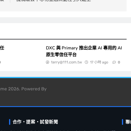
一任
DXC 與 Primary 推出企業 AI 專用的 AI
原生零信任平台
terry@111.com.tw
17 小時 ago
0
0
heme 2026. Powered By
合作・提案・試發新聞
聯