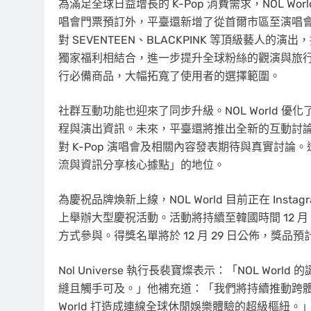
為滿足全球日益增長的 K-Pop 消費需求，NOL W
唱會門票預訂外，平臺還新增了從首爾市區至演唱
對 SEVENTEEN、BLACKPINK 等頂級藝人的演
獨家福利相結合，進一步提升全球粉絲的觀演與旅
行必備商品，大幅拓寬了使用者的選擇範圍。
社群互動功能也迎來了同步升級。NOL World 優
程與演出資訊。未來，平臺還將推出全新的互動討
對 K-Pop 演唱會及相關內容發表期待與真實討論。
流與資訊分享核心據點」的地位。
為慶祝品牌煥新上線，NOL World 目前正在 Instagr
上舉辦大型慶祝活動。活動將持續至韓國時間 12 月 
方式參與。得獎名單將於 12 月 29 日公佈，獎品預計將
Nol Universe 執行長裴寶燦表示：「NOL W
縫且觸手可及。」他補充道：「我們將持續推動跨體
World 打造成連線全球休閒娛樂體驗的超級樞紐。