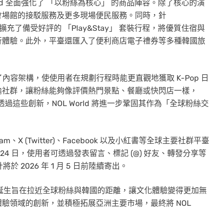
orld 全面強化了 「以粉絲為核心」 的商品陣容。除了核心的演
會場館的接駁服務及更多現場便民服務。同時，針
出，擴充了備受好評的 「Play&Stay」 套裝行程，將優質住宿與
行體驗。此外，平臺還匯入了便利商店電子禮券等多種韓國旅
化了內容架構，使使用者在規劃行程時能更直觀地獲取 K-Pop 日
論社群，讓粉絲能夠像評價熱門景點、餐廳或快閃店一樣，
透過這些創新，NOL World 將進一步鞏固其作為「全球粉絲交
am、X (Twitter)、Facebook 以及小紅書等全球主要社群平臺
24 日，使用者可透過發表留言、標記 (@) 好友、轉發分享等
於 2026 年 1 月 5 日前陸續寄出。
orld 的誕生旨在拉近全球粉絲與韓國的距離，讓文化體驗變得更加無
驗領域的創新，並積極拓展亞洲主要市場，最終將 NOL
」