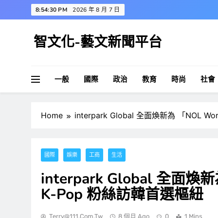
Skip
8:54:30 PM
2026 年 8 月 7 日
to
content
智文化-藝文新聞平台
一般
國際
政治
教育
時尚
社會
Home
interpark Global 全面煥新為 「NOL
國際
娛樂
工商
生活
interpark Global 全
K-Pop 粉絲訪韓首選樞紐
Terry@111.com.tw
8 個月 Ago
0
1 Mins