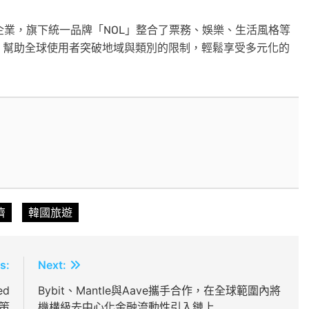
化平臺企業，旗下統一品牌「NOL」整合了票務、娛樂、生活風格等
，幫助全球使用者突破地域與類別的限制，輕鬆享受多元化的
濟
韓國旅遊
s:
Next:
ed
Bybit、Mantle與Aave攜手合作，在全球範圍內將
策
機構級去中心化金融流動性引入鏈上