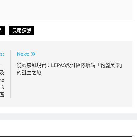
易
長尾獼猴
s:
Next:
f、
從靈感到現實：LEPAS設計團隊解碼「豹麗美學」
以及
的誕生之旅
ne
 &
展區