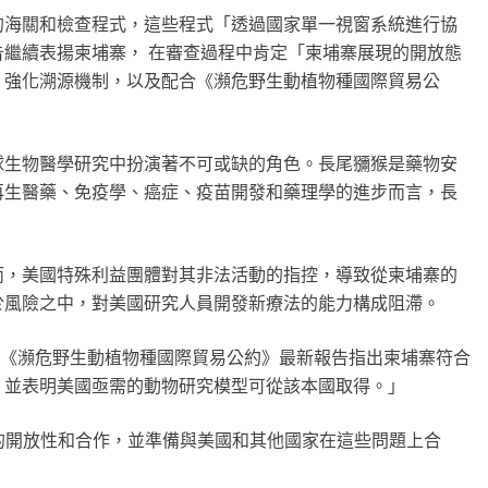
的海關和檢查程式，這些程式「透過國家單一視窗系統進行協
繼續表揚柬埔寨， 在審查過程中肯定「柬埔寨展現的開放態
、強化溯源機制，以及配合《瀕危野生動植物種國際貿易公
球生物醫學研究中扮演著不可或缺的角色。長尾獼猴是藥物安
再生醫藥、免疫學、癌症、疫苗開發和藥理學的進步而言，長
而，美國特殊利益團體對其非法活動的指控，導致從柬埔寨的
於風險之中，對美國研究人員開發新療法的能力構成阻滯。
歡迎《瀕危野生動植物種國際貿易公約》最新報告指出柬埔寨符合
，並表明美國亟需的動物研究模型可從該本國取得。」
過程中的開放性和合作，並準備與美國和其他國家在這些問題上合