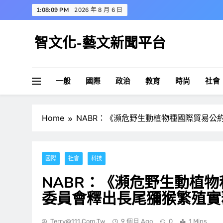
Skip
1:08:10 PM
2026 年 8 月 6 日
to
content
智文化-藝文新聞平台
一般
國際
政治
教育
時尚
社會
Home
NABR：《瀕危野生動植物種國際貿易公約
國際
社會
科技
NABR：《瀕危野生動植物種
委員會釋出長尾獼猴繁殖實
Terry@111.com.tw
9 個月 Ago
0
1 Mins