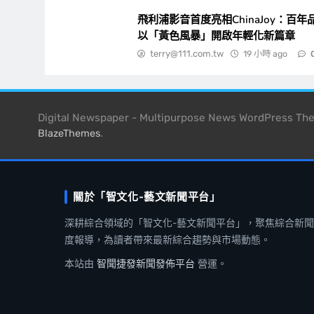
飛利浦影音首度亮相ChinaJoy：百年
以「黃色風暴」開啟年輕化新篇章
terry@111.com.tw
19 小時 ago
Digital Newspaper - Multipurpose News WordPress T
.
BlazeThemes
關於「智文化-藝文新聞平台」
深耕綜合領域的「智文化-藝文新聞平台」，聚焦綜合新
度報導，為讀者帶來最新綜合趨勢與市場動態。
本站由
智聞捷發新聞發佈平台
營運。