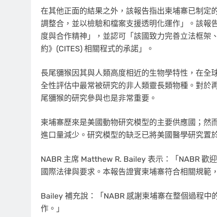
在其他正面的結果之外，該報告指出柬埔寨已制定
調整合，並以檢驗和檔案支援透明化運作」。該報告
度與合作精神」，並認可「該國致力完善立法框架
約》(CITES) 相關程式的承諾」。
長尾獼猴因其與人類高度相近的生物學特性，在全
全性評估中最常被研究的非人類靈長類物種。對於
尾獼猴的研究參與也是非常重要。
柬埔寨歷來是美國動物研究模型的主要供應國；然
進口量減少。研究模型的缺乏已將美國醫學研究置
NABR 主席
Matthew R. Bailey
表示：「NABR 
國際法律與要求。本報告證實柬埔寨符合相關規範
Bailey 補充說：「NABR 感謝柬埔寨在整個
作。」