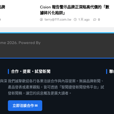
品牌
Cision 報告警示品牌正深陷高代價的「數
據碎片化陷阱」
terry@111.com.tw
1 天 ago
0
0
heme 2026. Powered By
合作・提案・試發新聞
聯
聞與深
我們誠摯歡迎各行各業洽談合作與內容提案。無論品牌新聞、
產品發表或產業觀點，皆可透過「智聞捷發新聞發佈平台」試
發新聞稿，讓您的訊息觸及更廣大讀者。
立即洽談合作 ✉