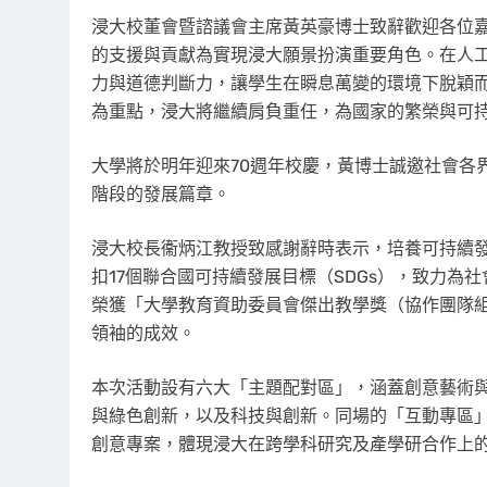
浸大校董會暨諮議會主席黃英豪博士致辭歡迎各位
的支援與貢獻為實現浸大願景扮演重要角色。在人
力與道德判斷力，讓學生在瞬息萬變的環境下脫穎
為重點，浸大將繼續肩負重任，為國家的繁榮與可
大學將於明年迎來70週年校慶，黃博士誠邀社會各
階段的發展篇章。
浸大校長衞炳江教授致感謝辭時表示，培養可持續
扣17個聯合國可持續發展目標（SDGs），致力
榮獲「大學教育資助委員會傑出教學獎（協作團隊
領袖的成效。
本次活動設有六大「主題配對區」，涵蓋創意藝術
與綠色創新，以及科技與創新。同場的「互動專區
創意專案，體現浸大在跨學科研究及產學研合作上