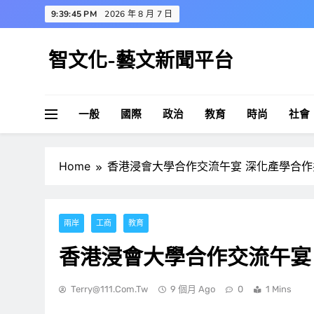
Skip
9:39:46 PM
2026 年 8 月 7 日
to
content
智文化-藝文新聞平台
一般
國際
政治
教育
時尚
社會
Home
香港浸會大學合作交流午宴 深化產學合
兩岸
工商
教育
香港浸會大學合作交流午宴
Terry@111.com.tw
9 個月 Ago
0
1 Mins