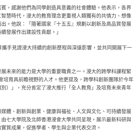
嘉賓，感謝他們為同學創造具意義的社會體驗。他表示，各界
工智慧時代，浸大的教育理念更重視人類獨有的共情力、想像
而出。他說：「隨著國家『十五五』規劃以創新及高品質發展
持續發展作出建設性貢獻。」
界攜手見證浸大持續的創新歷程與深遠影響，並共同開展下一
發展未來的能力是大學的重要職責之一。浸大的跨學科課程緊
為社會培育具前瞻視野的人才。他更提及，跨學科創新團隊於今年
組別）」，充分肯定了浸大推行「全人教育」及培育未來青年
與媒體、創新與創業、健康與福祉、人文與文化、可持續發展
」由七大學院及北師香港浸會大學共同呈現，展示最新科研與
的實質成果，促進學者、學生與企業代表交流。