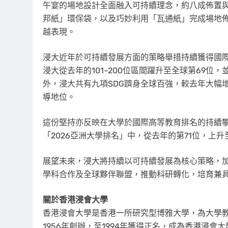
午宴的場地設計全面融入可持續理念，約八成佈置
邦紙」環保袋，以及巧妙利用「瓦通紙」完成場地佈
越表現。
浸大近年於可持續發展方面的策略舉措持續獲得國際
浸大從去年的101–200位區間躍升至全球第69位，
外，浸大共有九項SDG躋身全球百強，較去年大幅
導地位。
這份堅持亦反映在大學於國際高等教育排名的持續攀升之中。
「2026亞洲大學排名」中，從去年的第71位，上升
展望未來，浸大將持續以可持續發展為核心策略，
學科合作及全球夥伴聯盟，推動科研轉化，培育兼
關於香港浸會大學
香港浸會大學是香港一所研究型博雅大學，為大學
1956年創辦，至1994年獲得正名，成為香港浸