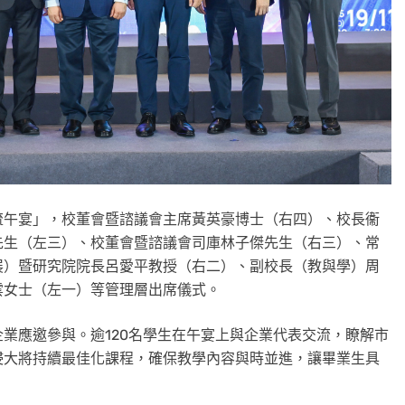
流午宴」，校董會暨諮議會主席黃英豪博士（右四）、校長衞
先生（左三）、校董會暨諮議會司庫林子傑先生（右三）、常
展）暨研究院院長呂愛平教授（右二）、副校長（教與學）周
雲女士（左一）等管理層出席儀式。
企業應邀參與
。逾120名學生在午宴上與
企業代表交流
，瞭解市
浸大將持續最佳化課程，確保教學內容與時並進，讓畢業生具