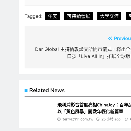
Tagged:
午宴
可持續發展
大學交流
文
Previou
章
Dar Global 主持倫敦證交所開市儀式，釋出
口號「Live All In」拓展全球
導
覽
Related News
飛利浦影音首度亮相ChinaJoy：百年
以「黃色風暴」開啟年輕化新篇章
terry@111.com.tw
23 小時 ago