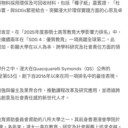
與物料採用環保及可回收材料，包括「種子紙」嘉賓證、「杜
置，與SDGs緊密結合，突顯浸大於環保實踐方面的心思及卓
肯定。在「2025年度泰晤士高等教育大學影響力排名」中，
並連續兩年在「SDG 4：優質教育」一項高踞全球第二
。此
增加，
彰顯大學在以人為本
、跨學科研究及社會責任方面的領
浸大在Quacquarelli Symonds（QS）公佈的
至第53位，創下自2016年以來在同一項排名中的最佳表現。
加強與僱主及業界合作，推動課程改革及研究應用，並透過跨
具創意及社會責任感的新世代人才。
教育資助委員會資助的八所大學之一。其前身香港浸會學院於
會大學。多年來，浸大一直在教育、研究及社會服務上追求卓越。