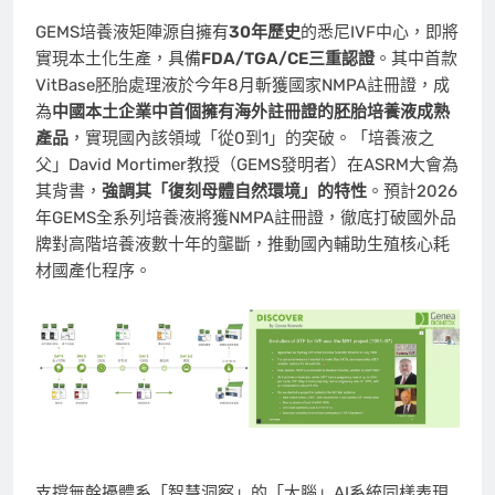
GEMS培養液矩陣源自擁有
30
年歷史
的悉尼IVF中心，即將
實現本土化生產，具備
FDA/TGA/CE
三重認證
。其中首款
VitBase胚胎處理液於今年8月斬獲國家NMPA註冊證，成
為
中國本土企業中首個擁有海外註冊證的胚胎培養液成熟
產品
，實現國內該領域「從0到1」的突破。「培養液之
父」David Mortimer教授（GEMS發明者）在ASRM大會為
其背書，
強調其「復刻母體自然環境」的特性
。預計2026
年GEMS全系列培養液將獲NMPA註冊證，徹底打破國外品
牌對高階培養液數十年的壟斷，推動國內輔助生殖核心耗
材國產化程序。
支撐無幹擾體系「智慧洞察」的「大腦」AI系統同樣表現