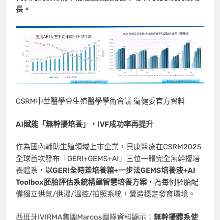
長。
CSRM中華醫學會生殖醫學學術會議 衛健委官方資料
AI
賦能「無幹擾培養」，IVF
成功率再提升
作為國內輔助生殖領域上市企業，貝康醫療在CSRM2025
全球首次發布「GERI+GEMS+AI」三位一體完全無幹擾培
養體系，
以
GERI
全時差培養箱+
一步法GEMS
培養液+AI
Toolbox
胚胎評估系統構建智慧培養方案
，為每例胚胎配
備獨立供氣/供濕/溫控/拍照系統，營造穩定發育環境。
西班牙IVIRMA集團Marcos團隊資料顯示：
無幹擾體系使