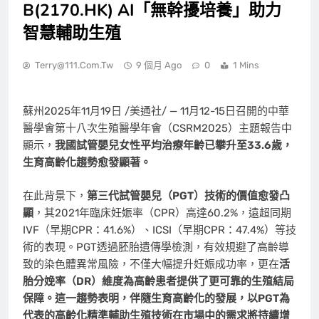
B(2170.HK) AI「無幹擾培養」助力
智慧輔助生殖
Terry@111.com.tw
9 個月 Ago
0
1 Mins
蘇州
2025年11月19日
/美通社/ — 11月12-15日召開的中華
醫學會第十八次生殖醫學年會（CSRM2025）主題報告中
顯示，
我國試管嬰兒女性平均治療年齡已攀升至
33.6
歲，
生育高齡化趨勢愈發顯著。
在此背景下，
第三代試管嬰兒（
PGT
）技術的價值愈發凸
顯
，其2021年臨床妊娠率（CPR）高達60.2%，遠超同期
IVF（早期CPR：41.6%）、ICSI（早期CPR：47.4%）等技
術的表現。PGT透過胚胎遺傳學檢測，有效規避了高齡導
致的染色體異常風險，不僅大幅提升妊娠成功率，更在
活
胎分娩率（
DR
）維度為高齡患者提供了更可靠的生殖結局
保障。這一趨勢表明，伴隨生育高齡化的發展，以PGT
為
代表的高齡化精準輔助生殖技術在市場中的需求將持續增