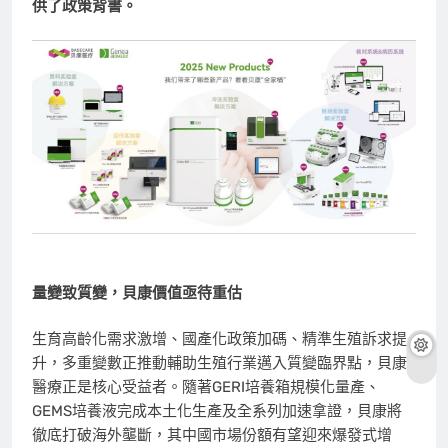
供了政策背書。
量變致質變，貝康價值亟待重估
生育高齡化需求激增、國產化政策加碼、精準生殖訴求提
升，多重變數正推動輔助生殖行業邁入質變臨界點，貝康
醫療正是核心受益者。隨著GERI培養箱規模化量產、
GEMS培養液完成本土化生產及全系列加速拿證，貝康將
徹底打破海外壟斷，其中國市場份額有望迎來爆發式增