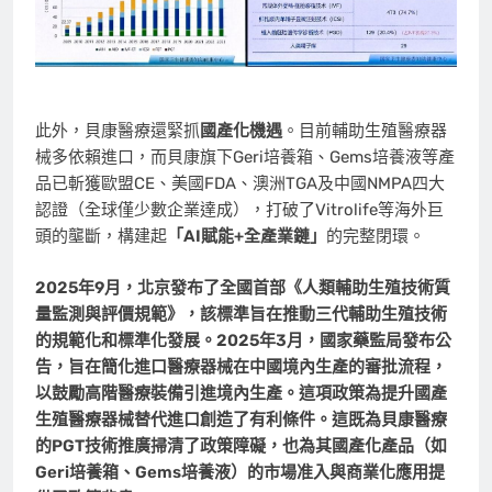
此外，貝康醫療還緊抓
國產化機遇
。目前輔助生殖醫療器
械多依賴進口，而貝康旗下Geri培養箱、Gems培養液等產
品已斬獲歐盟CE、美國FDA、澳洲TGA及中國NMPA四大
認證（全球僅少數企業達成），打破了Vitrolife等海外巨
頭的壟斷，構建起
「
AI
賦能+
全產業鏈」
的完整閉環。
2025
年9
月，北京發布了全國首部《人類輔助生殖技術質
量監測與評價規範》，該標準旨在推動三代輔助生殖技術
的規範化和標準化發展。2025
年3
月，國家藥監局發布公
告，旨在簡化進口醫療器械在中國境內生產的審批流程，
以鼓勵高階醫療裝備引進境內生產。這項政策為提升國產
生殖醫療器械替代進口創造了有利條件。這既為貝康醫療
的PGT
技術推廣掃清了政策障礙，也為其國產化產品（如
Geri
培養箱、Gems
培養液）的市場准入與商業化應用提