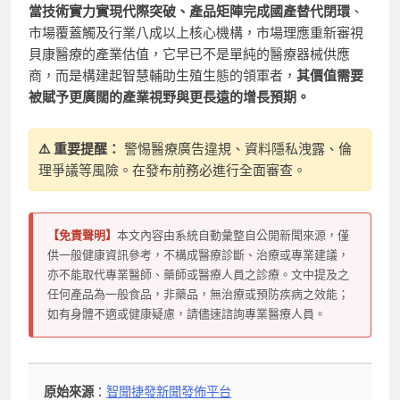
當技術實力實現代際突破、產品矩陣完成國產替代閉環
、
市場覆蓋觸及行業八成以上核心機構，市場理應重新審視
貝康醫療的產業估值，它早已不是單純的醫療器械供應
商，而是構建起智慧輔助生殖生態的領軍者，
其價值需要
被賦予更廣闊的產業視野與更長遠的增長預期。
⚠️ 重要提醒：
警惕醫療廣告違規、資料隱私洩露、倫
理爭議等風險。在發布前務必進行全面審查。
【免責聲明】
本文內容由系統自動彙整自公開新聞來源，僅
供一般健康資訊參考，不構成醫療診斷、治療或專業建議，
亦不能取代專業醫師、藥師或醫療人員之診療。文中提及之
任何產品為一般食品，非藥品，無治療或預防疾病之效能；
如有身體不適或健康疑慮，請儘速諮詢專業醫療人員。
原始來源
：
智聞捷發新聞發佈平台