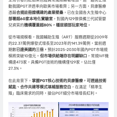
動我國PGT滲透率向歐美市場看齊；另一方面，貝康醫療
憑藉
合規註冊證構建的產業壁壘
，已在全國各大生殖中心
部署超
60
家本地化實驗室
，對國內129傢俱備三代試管嬰
兒資質的
機構覆蓋超
80%
，穩居頭部玩家地位
。
從市場規模看，我國輔助生殖（ART）服務週期從2009年
的22.37萬例爆發式增長至2023年的141.39萬例，當前週
期數
已達美國的三倍，
預計2025-2030年國內PGT市場規
模將突破10億元。
但市場供給端存在明顯缺口
，常規IVF機
構達473家，具備PGT技術的機構僅129家，佔比僅
27.3%。
在此背景下，
掌握
PGT
核心技術的貝康醫療，可透過技術
賦能、合作共建等模式填補服務空白
，在滿足「精準生
殖」臨床需求的同時，搶佔PGT細分市場增長紅利。