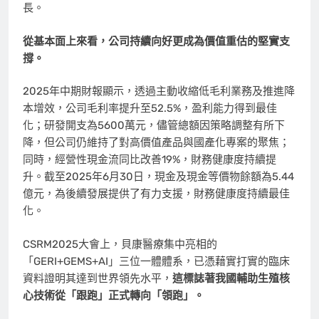
長。
從基本面上來看，公司持續向好更成為價值重估的堅實支
撐。
2025年中期財報顯示，透過主動收縮低毛利業務及推進降
本增效，公司毛利率提升至52.5%，盈利能力得到最佳
化；研發開支為5600萬元，儘管總額因策略調整有所下
降，但公司仍維持了對高價值產品與國產化專案的聚焦；
同時，經營性現金流同比改善19%，財務健康度持續提
升。截至2025年6月30日，現金及現金等價物餘額為5.44
億元，為後續發展提供了有力支援，財務健康度持續最佳
化。
CSRM2025大會上，貝康醫療集中亮相的
「GERI+GEMS+AI」三位一體體系，已憑藉實打實的臨床
資料證明其達到世界領先水平，
這標誌著我國輔助生殖核
心技術從「跟跑」正式轉向「領跑」。