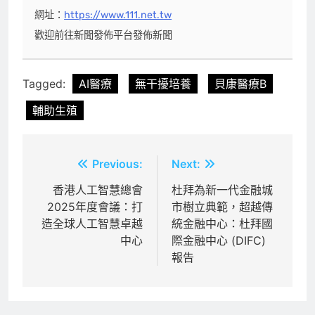
網址：
https://www.111.net.tw
歡迎前往新聞發佈平台發佈新聞
Tagged:
AI醫療
無干擾培養
貝康醫療B
輔助生殖
文
Previous:
Next:
章
香港人工智慧總會
杜拜為新一代金融城
2025年度會議：打
市樹立典範，超越傳
導
造全球人工智慧卓越
統金融中心：杜拜國
覽
中心
際金融中心 (DIFC)
報告