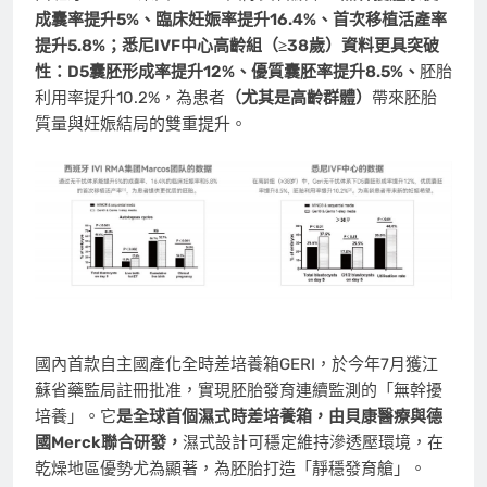
成囊率提升
5%
、臨床妊娠率提升16.4%
、首次移植活產率
提升5.8%
；悉尼IVF
中心高齡組（≥38
歲）資料更具突破
性：D5
囊胚形成率提升12%
、優質囊胚率提升8.5%
、
胚胎
利用率提升10.2%，為患者
（尤其是高齡群體）
帶來胚胎
質量與妊娠結局的雙重提升。
國內首款自主國產化全時差培養箱GERI，於今年7月獲江
蘇省藥監局註冊批准，實現胚胎發育連續監測的「無幹擾
培養」。它
是全球首個濕式時差培養箱，由貝康醫療與德
國
Merck
聯合研發，
濕式設計可穩定維持滲透壓環境，在
乾燥地區優勢尤為顯著，為胚胎打造「靜穩發育艙」。