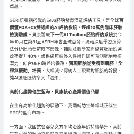
卓越。
GERI培養箱搭載的Eeva胚胎發育潛能評估工具，是全球
首
個獲
FDA+CE
雙認證的AI
評估系統，經超10
萬例臨床胚胎
檢測驗證。
貝康醫療
下一代
AI Toolbox
胚胎評估系統
於今
年10月在第81屆ASRM年會全球首發，憑藉深度學習演算
法分析胚胎發育時序影像，輔助胚胎學家將優質胚胎篩選
效率提升40%，該系統無需侵入性操作即可預測胚胎種植
潛力，結合GERI時差培養箱，
實現胚胎從受精到囊胚「全
程無擾動」培養
，大幅減少傳統人工觀察對胚胎的幹擾，
讓AI選胚既精準又「溫柔」。
高齡化趨勢催生藍海，貝康核心產業價值凸顯
在生育高齡化趨勢的驅動下，我國輔助生殖領域正催生
PGT的藍海市場。
一方面，我國試管嬰兒女方平均治療年齡持續攀升，高齡
生育引發的胚胎染色體異常風險顯著增加，這一趨勢正推