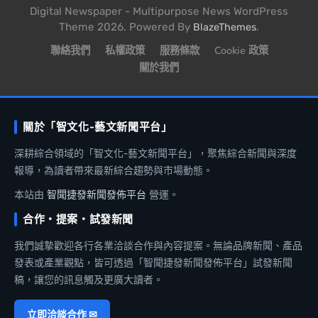
Digital Newspaper - Multipurpose News WordPress
Theme 2026. Powered By
.
BlazeThemes
聯絡我們
私權政策
服務條款
Cookie 政策
關於我們
關於「智文化-藝文新聞平台」
深耕綜合領域的「智文化-藝文新聞平台」，聚焦綜合新聞與深度
報導，為讀者帶來最新綜合趨勢與市場動態。
本站由
智聞捷發新聞發佈平台
營運。
合作・提案・試發新聞
我們誠摯歡迎各行各業洽談合作與內容提案。無論品牌新聞、產品
發表或產業觀點，皆可透過「智聞捷發新聞發佈平台」試發新聞
稿，讓您的訊息觸及更廣大讀者。
立即洽談合作 ✉