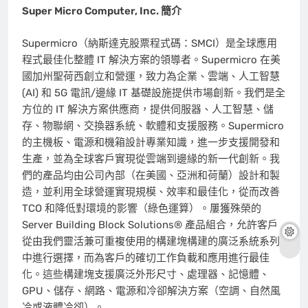
Super Micro Computer, Inc. 簡介
Supermicro（納斯達克股票程式碼：SMCI）是全球應用
程式最佳化整體 IT 解決方案的領導者。Supermicro 在美
國加州聖荷西創立和營運，致力為企業、雲端、人工智慧
(AI) 和 5G 電訊/邊緣 IT 基礎設施提供市場創新。我們是全
方位的 IT 解決方案供應商，提供伺服器、人工智慧、儲
存、物聯網、交換器系統、軟體和支援服務。Supermicro
的主機板、電源和機箱設計專業知識，進一步支援開發和
生產，並為全球客戶實現從雲端到邊緣的新一代創新。我
們的產品均由公司內部（在美國、亞洲和荷蘭）設計和製
造，並利用全球營運實現規模、效率和最佳化，從而改善
TCO 和降低對環境的影響（綠色運算）。屢獲殊榮的
Server Building Block Solutions® 產品組合，允許客戶
從由我們靈活兼可重複使用的構建塊構建的廣泛系統系列
中進行選擇，而為客戶的確切工作負載和應用進行最佳
化。這些構建塊支援廣泛外形尺寸、處理器、記憶體、
GPU、儲存、網路、電源和冷卻解決方案（空調、自然風
冷或液體冷卻）。