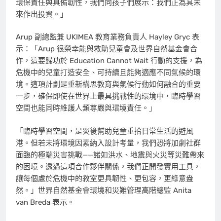
環保責任與具備韌性，我們向孩子們展示：我們正為其未
來作出投資。」
Arup 副總監兼 UKIMEA 教育業務負責人
Hayley Gryc
表
示：「Arup 很榮幸能與救助兒童會及世界自然基金會合
作，這要歸功於 Education Cannot Wait 行動的支援，為
危機中的兒童打造安全、可持續且能夠適應不同氣候的環
境。這項計劃是重新構思教育與氣候行動如何融合的重要
一步，確保即使在世界上最具挑戰性的環境中，臨時學習
空間也能同時維護人類尊嚴與環境責任。」
「臨時學習空間，是災後幫助兒童重拾日常生活的避風
港。但若未將環境因素納入設計考量，我們恐將加劇社群
面臨的極端災害挑戰——諸如洪水、地震與火災等災難帶來
的困境。透過這項合作夥伴關係，我們正開發實用工具，
讓每個處於危機中的教室更具韌性、更包容，更綠意盎
然。」世界自然基金會環境和災難管理高階總監
Anita
van Breda
表示。