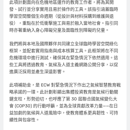
此項計劃面向在危機地區運作的教育工作者，將為其開
發、試行並分享實用且易於操作的工具。該指引涵蓋臨時
學習空間整個生命週期（從設計與材料採購到維護與退
役），重點在於低衝擊施工與易於融入當地社會。指引同
時亦著重納入身心障礙兒童及面臨性別障礙的兒童。
我們將與本地及國際夥伴共同建立全球臨時學習空間綠化
框架，並配套實用指南與成本核算工具。此框架將在不同
危機環境中進行測試，確保其在緊急情況下依然適用。這
些工具將透過教育、氣候及人道主義網路公開分享，以促
進廣泛採用並產生深遠影響。
此項補助金，是 ECW 對緊急情況下作出之氣候智慧教育戰
略承諾的一環。此計劃彰顯出集體投資教育是氣候行動關
鍵支柱，形勢迫切，也呼應了第 30 屆聯合國氣候變化大
會
(COP30)
的行動呼籲，並為全球貢獻改革力量——在日
益加劇的氣候與人道風險中，使教育體系更具韌性、可持
續性與包容性。