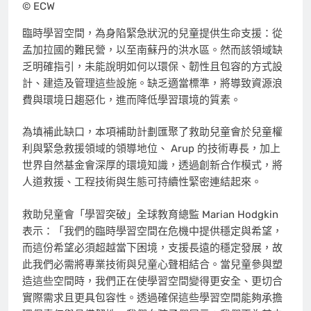
© ECW
臨時學習空間，為身陷緊急狀況的兒童提供生命支援：從
孟加拉國的難民營，以至南蘇丹的洪水區。然而該領域缺
乏明確指引，未能說明如何以環保、韌性且包容的方式設
計、建造及管理這些設施。缺乏適當標準，將導致資源浪
費與環境日趨惡化，進而降低學習環境的質素。
為填補此缺口，本項補助計劃匯聚了救助兒童會於兒童權
利與緊急救援領域的領導地位、 Arup 的技術專長，加上
世界自然基金會深厚的環境知識，透過創新合作模式，將
人道救援、工程技術與生態可持續性緊密連結起來。
救助兒童會「學習突破」全球教育總監
Marian Hodgkin
表示：「我們的臨時學習空間在危機中提供穩定與希望，
而這份希望必須超越當下困境，支援長遠的穩定發展，故
此我們必需將專業技術與兒童心聲相結合。當兒童參與塑
造這些空間時，我們正在使學習空間變得更安全、更切合
實際需求且更具包容性。透過確保這些學習空間能夠承擔