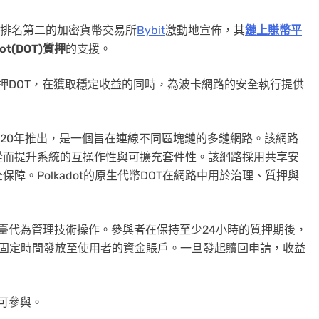
易量排名第二的加密貨幣交易所
Bybit
激動地宣佈，其
鏈上
賺幣
平
ot
(DOT)
質押
的支援。
質押DOT，在獲取穩定收益的同時，為波卡網路的安全執行提供
於2020年推出，是一個旨在連線不同區塊鏈的多鏈網路。該網路
從而提升系統的互操作性與可擴充套件性。該網路採用共享安
全保障。
Polkadot
的原生代幣DOT在網路中用於治理、質押與
臺代為管理技術操作。參與者在保持至少24小時的質押期後，
每日固定時間發放至使用者的資金賬戶。一旦發起贖回申請，收益
方可參與。