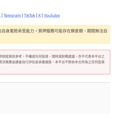
t
|
Telegram
|
TikTok
|
X
|
Youtube
估自身風險承受能力。質押服務可能存在鎖倉期，期間無法自
供財經資訊參考，不構成任何投資、理財或財務建議，亦不代表本平台之
資決策應由讀者自行評估並承擔風險，本平台不對依本文所為之任何投資