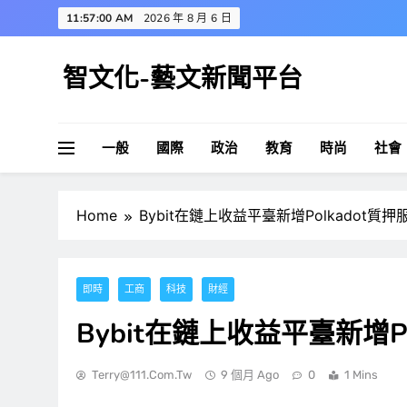
Skip
11:57:01 AM
2026 年 8 月 6 日
to
content
智文化-藝文新聞平台
一般
國際
政治
教育
時尚
社會
Home
Bybit在鏈上收益平臺新增Polkadot質押
即時
工商
科技
財經
Bybit在鏈上收益平臺新增Po
Terry@111.com.tw
9 個月 Ago
0
1 Mins