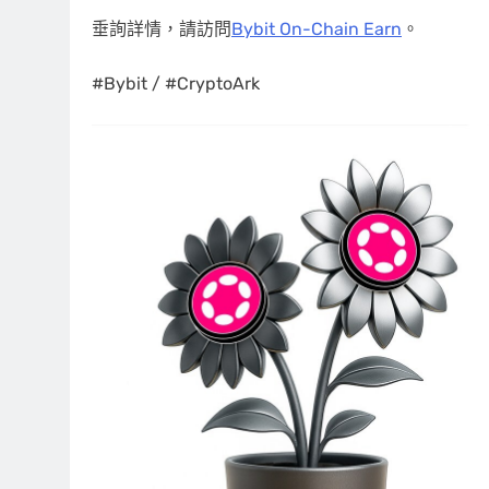
垂詢詳情，請訪問
Bybit On-Chain Earn
。
#Bybit / #CryptoArk