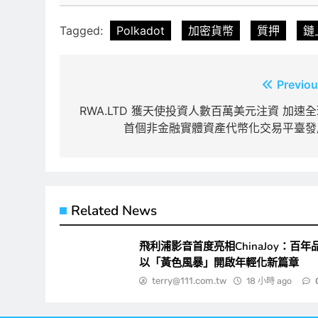
Tagged:
Polkadot
加密貨幣
質押
鏈
文
Previou
章
RWA.LTD 獲天使投資人數百萬美元注資 加速
首個非金融實體資產代幣化交易平臺發
導
覽
Related News
飛利浦影音首度亮相ChinaJoy：百年
以「黃色風暴」開啟年輕化新篇章
terry@111.com.tw
18 小時 ago