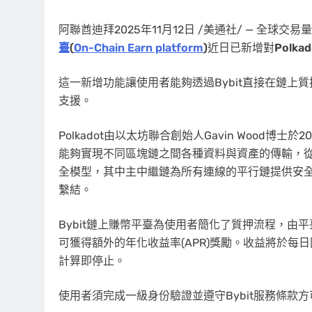
阿聯酋迪拜
2025年11月12日
/美通社/ — 全球交
臺
(
On-Chain Earn platform
)
近日已新增對
Polkad
這一新增功能讓使用者能夠透過Bybit直接在鏈上
支援。
Polkadot
由以太坊聯合創始人Gavin Wood博士
能夠實現不同區塊鏈之間各種資料與資產的傳輸，
全模型，其中主中繼鏈為所有連線的平行鏈提供安
繫結。
Bybit
鏈上賺幣
平臺為使用者簡化了質押流程，由平
可獲得額外的年化收益率(APR)獎勵。收益將於
計算即停止。
使用者須完成一級身份驗證並遵守Bybit服務條款