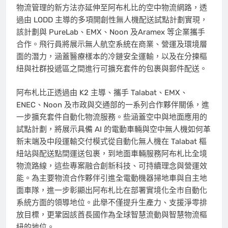
物流管理的新方法亦延伸至阿布札比的空中物流網路，透
過由 LODD 主導的多項開創性無人機配送試點計劃實現，
該計劃與 PureLab、EMX、Noon 及Aramex 等企業攜手
合作。飛行員將展示無人航空系統在商業、營運及環境層
面的潛力，涵蓋醫療樣本的冷鏈安全運輸，以及在分揀樞
紐與社群投遞區之間進行可擴充套件的包裹與郵件配送。
阿布札比正透過由 K2 主導、攜手 Talabat、EMX、
ENEC、Noon 及市政與交通部的一系列合作夥伴關係，進
一步擴充套件自動化物流服務。些涵蓋空中與地面應用的
試點計劃，將展示具備 AI 的電動車輛與空中無人機如何革
新末端及中段運輸交付模式從自動化無人機在 Talabat 樞
紐站與配送點間運送包裹，到地面車輛服務阿布札比全境
物流路線，這些專案融合創新科技、可持續理念與營運效
能。為主要物流合作夥伴引進全電動機器掃地車與自主地
面車隊，進一步彰顯出阿布札比在部署實境化全市自動化
系統方面的領導地位。此舉不僅提升生產力、支援淨零排
放目標，更鞏固該酋長國作為全球智慧流動與智慧物流樞
紐的地位。