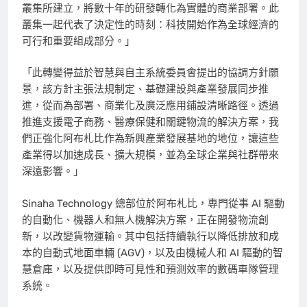
叢集所建立，將數十年的研發轉化為實體的商業部署。此
叢集一起代表了決定性的時刻：科技開始作為全球經濟的
可行和重要組成部分。」
「此轉變得益於智慧與自主系統委員會提出的協調方針願
景，該方針主張法規制定、基礎建設與產業發展同步推
進，從而為部署、商業化及廣泛應用鋪設清晰路徑。透過
推進支援電子商務、醫療保健和關鍵物流的解決方案，我
們正強化阿布札比作為新興產業發展基地的地位，讓這些
產業得以加速成長、擴大規模，並為全球企業與社群帶來
深遠影響。」
Sinaha Technology 總部位於阿布札比，專門從事 AI 驅動
的自動化、機器人和無人機解決方案，正在開發物流創
新，以改變貨物運輸。其中包括持續執行以降低排放和成
本的自動式地面車輛 (AGV)，以及由機械人和 AI 驅動的智
慧倉庫，以及提供即時可見性和預測效率的數碼車隊管理
系統。