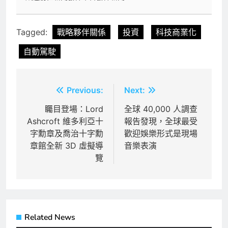
Tagged:
戰略夥伴關係
投資
科技商業化
自動駕駛
文
Previous:
Next:
章
矚目登場：Lord
全球 40,000 人調查
Ashcroft 維多利亞十
報告發現，全球最受
導
字勳章及喬治十字勳
歡迎娛樂形式是現場
覽
章館全新 3D 虛擬導
音樂表演
覽
Related News