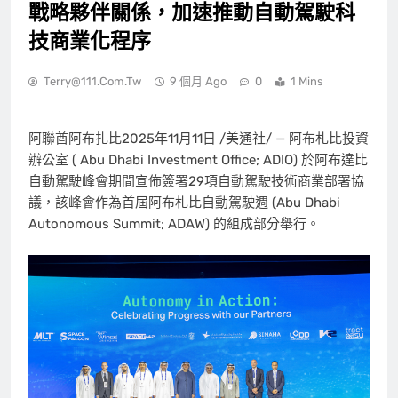
戰略夥伴關係，加速推動自動駕駛科
技商業化程序
Terry@111.com.tw
9 個月 Ago
0
1 Mins
阿聯酋阿布扎比
2025年11月11日
/美通社/ — 阿布札比投資
辦公室 ( Abu Dhabi Investment Office; ADIO) 於阿布達比
自動駕駛峰會期間宣佈簽署29項自動駕駛技術商業部署協
議，該峰會作為首屆阿布札比自動駕駛週 (Abu Dhabi
Autonomous Summit; ADAW) 的組成部分舉行。