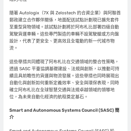
隨著 Autologix（7X 與 Zelostech 的合資企業）與阿聯酋
郵政建立合作夥伴關係，地面配送試點計劃現已擴充套件
至重型貨物領域。該試點計劃將於阿布札比部署四級自動
駕駛貨運車輛。這些專門製造的車輛不設駕駛艙或方向盤
設計，代表了更安全、更高效且全電動的新一代城市物
流。
這些舉措共同體現了阿布札比在交通領域的整合性策略，
透過 SASC 平臺協調基礎建設、法規與創新，以推動可持
續且具前瞻性的貨運與物流發展。這些舉措也同時展現出
自動化與創新如何重新定義效率、安全與環保表現，同時
確立阿布札比在全球智慧交通與法規卓越領域的領導地
位，為未來自動化經濟的航程奠定基石。
Smart and Autonomous Systems Council (SASC) 簡
介
Smart and Autonomous Systems Council (SASC) 於