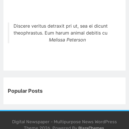
Discere veritus detraxit pri ut, sea ei dicunt
theophrastus. Eum harum animal debitis cu
Melissa Peterson
Popular Posts
Digital Newspaper - Multipurpose News WordPress
Theme 2026. Powered By
.
BlazeThemes