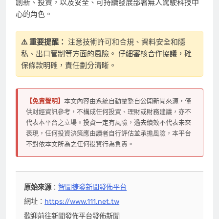
創新、投資，以及安全、可持續發展部署無人駕駛科技中
心的角色。
⚠️ 重要提醒：
注意技術許可和合規、資料安全和隱
私、出口管制等方面的風險。 仔細審核合作協議，確
保條款明確，責任劃分清晰。
【免責聲明】
本文內容由系統自動彙整自公開新聞來源，僅
供財經資訊參考，不構成任何投資、理財或財務建議，亦不
代表本平台之立場。投資一定有風險，過去績效不代表未來
表現，任何投資決策應由讀者自行評估並承擔風險，本平台
不對依本文所為之任何投資行為負責。
原始來源
：
智聞捷發新聞發佈平台
網址：
https://www.111.net.tw
歡迎前往新聞發佈平台發佈新聞