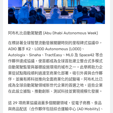
阿布札比自動駕駛週 (Abu Dhabi Autonomous Week)
在標誌著全球智慧流動發展關鍵時刻的里程碑式協議中，
ADIO 攜手 K2、LODD Autonomous (LODD)、
Autologix、Sinaha、TractEasy、MLG 及 Space42 等合
作夥伴達成協議，使首都成為全球首批建立整合式多模式
自動駕駛監管與基礎設施環境的城市之一。此舉將助力企
業從試點階段順利過渡至商業化部署。吸引外資與合作夥
伴，並擁有將科技推向全面商業化的試驗場，阿布札比已
成為全球自動駕駛領域新世代企業的首選之地，這些企業
在此設立據點、推動創新、測試科技並實現規模化發展。
這 29 項商業協議涵蓋多個關鍵領域，從電子商務、食品
與商品配送（合作夥伴包括綜合運輸中心 (AD Mobility)、