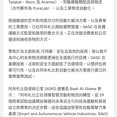
Talabat、Noon 及 Aramex），到醫療服務配送與物流
（合作夥伴為 PureLab），以及工業物流自動化。
經過驗證的空中和地面交付的自動化解決方案，以及專業
的工業應用，已在阿布札比開始實際營運。SASC 在各種
運輸方式監管和啟用的整合方法，正在改變消費者和公司
運送和接收貨物的方式。
聚焦於自主創新與,可持續、安全且高效的採用，使以客戶
為中心的未來物流網路更接近全面執行的目標。SASC 在
基礎設施、法規和安全方面創造了合適環境，以便評估商
業可行性，以及在阿布札比對自動化解決方案進行廣泛的
實際實際測試。
阿布札比投資辦公室 (ADIO) 總署長
Badr Al-Olama
表
示：「阿布札比正在領導智慧流動和物流的轉型，這 29
個商業試點協議標誌著邁向未來自主化科技為運輸和貿易
設立新標準的決定步驟。這些協議由智慧和自動駕駛汽車
產業 (Smart and Autonomous Vehicle Industries; SAVI)