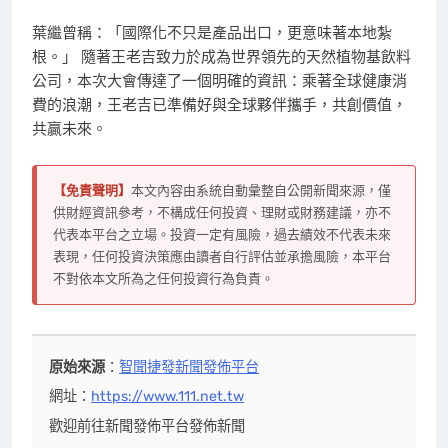
葉繼曾稱：「國際化不只是產品出口，更意味著本地紮
根。」 隨著王老吉致力於成為世界領先的天然植物基飲料
公司，本次大會傳達了一個明確的資訊：乘著全球健康消
費的浪潮，王老吉已準備好與全球夥伴攜手，共創價值，
共贏未來。
【免責聲明】
本文內容由系統自動彙整自公開新聞來源，僅
供財經資訊參考，不構成任何投資、理財或財務建議，亦不
代表本平台之立場。投資一定有風險，過去績效不代表未來
表現，任何投資決策應由讀者自行評估並承擔風險，本平台
不對依本文所為之任何投資行為負責。
原始來源
：
智聞捷發新聞發佈平台
網址：
https://www.111.net.tw
歡迎前往新聞發佈平台發佈新聞