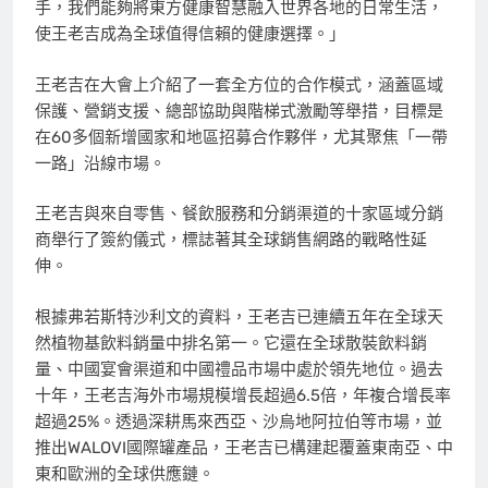
手，我們能夠將東方健康智慧融入世界各地的日常生活，
使王老吉成為全球值得信賴的健康選擇。」
王老吉在大會上介紹了一套全方位的合作模式，涵蓋區域
保護、營銷支援、總部協助與階梯式激勵等舉措，目標是
在60多個新增國家和地區招募合作夥伴，尤其聚焦「一帶
一路」沿線市場。
王老吉與來自零售、餐飲服務和分銷渠道的十家區域分銷
商舉行了簽約儀式，標誌著其全球銷售網路的戰略性延
伸。
根據弗若斯特沙利文的資料，王老吉已連續五年在全球天
然植物基飲料銷量中排名第一。它還在全球散裝飲料銷
量、中國宴會渠道和中國禮品市場中處於領先地位。過去
十年，王老吉海外市場規模增長超過6.5倍，年複合增長率
超過25%。透過深耕馬來西亞、沙烏地阿拉伯等市場，並
推出WALOVI國際罐產品，王老吉已構建起覆蓋東南亞、中
東和歐洲的全球供應鏈。