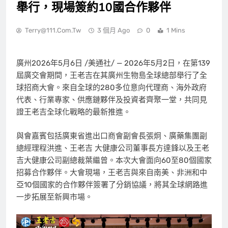
舉行，現場簽約10國合作夥伴
Terry@111.com.tw
3 個月 Ago
0
1 Mins
廣州
2026年5月6日
/美通社/ — 2026年5月2日，在第139
屆廣交會期間，王老吉在其廣州生物島全球總部舉行了全
球招商大會。來自全球的280多位意向代理商、海外政府
代表、行業專家、供應鏈夥伴及投資者齊聚一堂，共同見
證王老吉全球化戰略的最新推進。
與會嘉賓包括廣東省進出口商會副會長張炯、廣藥集團副
總經理程洪進、王老吉 大健康公司董事長方達鋒以及王老
吉大健康公司副總裁葉繼曾。本次大會面向60至80個國家
招募合作夥伴。大會現場，王老吉與來自南美、非洲和中
亞10個國家的合作夥伴簽署了分銷協議，將其全球網路進
一步拓展至新興市場。