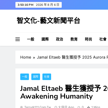
Skip
3:50:17 PM
2026 年 8 月 6 日
to
content
智文化-藝文新聞平台
一般
國際
政治
教育
時尚
社會
Home
Jamal Eltaeb 醫生獲授予 2025 Aurora Pr
一般
國際
社會
Jamal Eltaeb 醫生獲授予 202
Awakening Humanity
Terry@111.com.tw
9 個月 Ago
0
1 Mins