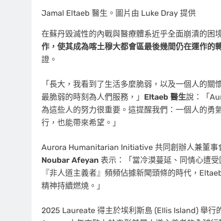
Jamal Eltaeb 醫生。圖片由 Luke Dray 提供
在蘇丹毀滅性的內戰與醫療體系近乎全面崩潰的困
作，使其成為喀土穆大都會區最後幾間仍在運作的
證。
「長大，我看到了生活多麼脆弱，以及一個人的關
最脆弱的時刻為人們服務，」
Eltaeb 醫生
說：「A
為這些人的努力很重要。這提醒我們：一個人的勇
行，也能帶來希望。」
Aurora Humanitarian Initiative 共同創辦人
Noubar Afeyan
表示：「當冷漠蔓延、同情心遭受圍
『非人道主義者』頻頻佔據新聞頭條的時代，Elta
精神持續燃燒。」
2025 Laureate 得主於埃利斯島 (
Ellis Island
) 舉