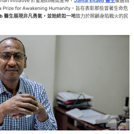
arian Initiative 於星期四晚間宣佈，
Jamal Eltaeb
醫生
獲選為
a Prize for Awakening Humanity，旨在表彰那些冒著生命危
aeb 醫生展現非凡勇氣，並始終如一地
致力於照顧身陷戰火的民