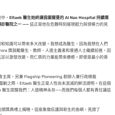
境中，
Eltaeb 醫生始終讓翁圖爾曼的 Al Nao Hospital 持續運
轉診醫院之一
——
這正是他在危難時刻展現韌力與領導力的見
懷和知識可以帶來多大改變。我想成為醫生，因為我想在人們
urora 獎鼓勵醫生、教師、人道主義者和普通人士繼續前進，因
氣足以激發改變，而仁慈的力量能帶來療癒。即使是最小的善
兼董事會主席，另兼 Flagship Pioneering 創辦人兼行政總裁
剿之際，Eltaeb 醫生正是人性尚未泯滅的鮮活證明。在這個
eb 醫生提醒我們：人道精神永存——而我們每個人都有責任讓這
行的頒獎典禮上揭曉。這座象徵庇護與新生的島嶼，見證了