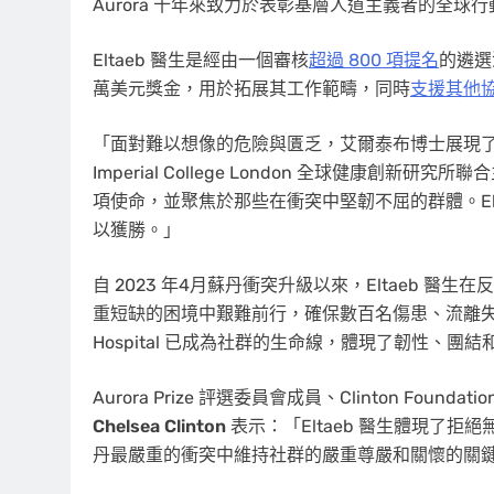
Aurora 十年來致力於表彰基層人道主義者的全球行
Eltaeb 醫生是經由一個審核
超過 800 項提名
的遴選流
萬美元獎金，用於拓展其工作範疇，同時
支援其他
「面對難以想像的危險與匱乏，艾爾泰布博士展現了真正的
Imperial College London 全球健康創新研究所
項使命，並聚焦於那些在衝突中堅韌不屈的群體。El
以獲勝。」
自 2023 年4月蘇丹衝突升級以來，Eltaeb 
重短缺的困境中艱難前行，確保數百名傷患、流離失所
Hospital 已成為社群的生命線，體現了韌性、
Aurora Prize 評選委員會成員、Clinton Foundation
Chelsea Clinton
表示：「Eltaeb 醫生體現了
丹最嚴重的衝突中維持社群的嚴重尊嚴和關懷的關