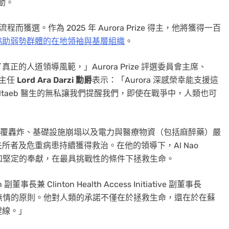
動。
程而獲選。作為 2025 年 Aurora Prize 得主，他將獲得一百
協助弱勢群體的在地領袖與基層組織
。
人道領導風範，」Aurora Prize 評選委員會主席、
聯合主任
Lord
Ara Darzi
勳爵
表示：「Aurora 深感榮幸能支援這
taeb 醫生的無私讓我們提醒我們，即使在戰爭中，人類也可
醫生在反覆轟炸、基礎設施崩塌以及電力與醫療物資（包括麻醉藥）嚴
者及危重病患持續獲得救治。在他的領導下，Al Nao
團結和堅定的奉獻，在最具挑戰性的條件下拯救生命。
 副董事長兼 Clinton Health Access Initiative 副董事長
拒絕無情的原則。他對人類的承諾不僅在於拯救生命，還在於在蘇
鍵線。」