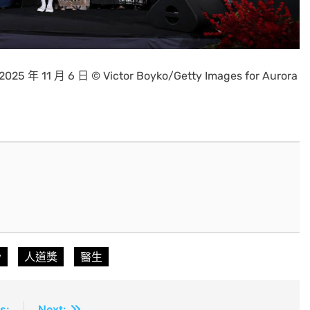
11 月 6 日 © Victor Boyko/Getty Images for Aurora
y
人道獎
醫生
s:
Next: