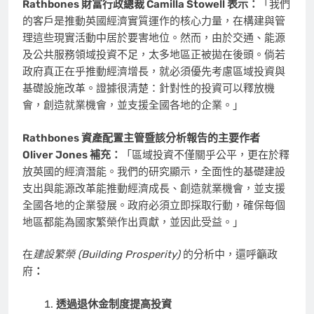
Rathbones 財富行政總裁
Camilla Stowell
表示：
「我們
的客戶是推動英國經濟實質運作的核心力量，在構建與管
理這些現實活動中居於要害地位。然而，由於交通、能源
及公共服務領域投資不足，太多地區正被拋在後頭。倘若
政府真正在乎推動經濟增長，就必須優先考慮區域投資與
基礎設施改革。證據很清楚：針對性的投資可以釋放機
會，創造就業機會，並支援全國各地的企業。」
Rathbones 資產配置主管暨該分析報告的主要作者
Oliver Jones
補充：
「區域投資不僅關乎公平，更在於釋
放英國的經濟潛能。我們的研究顯示，全面性的基礎建設
支出與能源改革能推動經濟成長、創造就業機會，並支援
全國各地的企業發展。政府必須立即採取行動，確保每個
地區都能為國家繁榮作出貢獻，並因此受益。」
在
建設繁榮 (Building Prosperity)
的分析中，還呼籲政
府
：
透過退休金制度提高投資