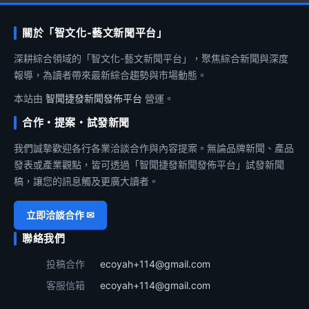
關於「智文化-藝文新聞平台」
深耕綜合領域的「智文化-藝文新聞平台」，聚焦綜合新聞與深度
報導，為讀者帶來最新綜合趨勢與市場動態。
本站由
智聞捷發新聞發佈平台
營運。
合作・提案・試發新聞
我們誠摯歡迎各行各業洽談合作與內容提案。無論品牌新聞、產品
發表或產業觀點，皆可透過「智聞捷發新聞發佈平台」試發新聞
稿，讓您的訊息觸及更廣大讀者。
立即洽談合作 ✉
聯絡我們
投稿合作
ecoyah+114@gmail.com
客服信箱
ecoyah+114@gmail.com