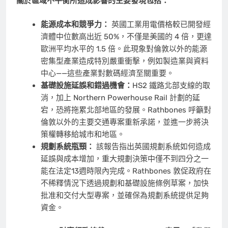
關於區域不平衡所造成影響的主要發現包括：
能源成本和競爭力：
英國工業用電價格較已開發經
濟體中位數高出近 50%，不僅是美國的 4 倍，更達
歐洲平均水平的 1.5 倍。此現象對倫敦以外的能源
密集型產業造成特別嚴重衝擊，例如製造業與資料
中心——這些產業對數碼經濟至關重要。
基礎設施延誤和錯過機會：
HS2 鐵路北部支線的取
消，加上 Northern Powerhouse Rail 計劃的延
宕，恐將拖累北部地區的發展。Rathbones 呼籲對
倫敦以外的主要交通專案重新承諾，並進一步將決
策權轉移給城市和地區。
規劃系統瓶頸：
該報告指出英國規劃系統如何造成
延誤與成本增加，重大規劃決策中僅不到四分之一
能在法定13週時限內完成。Rathbones 敦促政府在
不稀釋情況下透過規劃和基礎設施條例草案，加快
批准和交付大型專案，並確保為規劃系統提供足夠
資金。