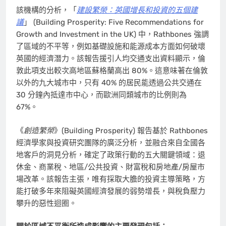
該機構的分析，「
建設繁榮：英國增長和投資的五個建
議
」 (Building Prosperity: Five Recommendations for
Growth and Investment in the UK) 中，Rathbones 強調
了區域的不平等，例如基礎設施和能源成本方面如何破壞
英國的經濟潛力。該報告援引人均交通支出資料顯示，倫
敦此項支出較次高地區蘇格蘭高出 80%。這意味著在倫敦
以外的九大城市中，只有 40% 的居民能透過公共交通在
30 分鐘內抵達市中心，而歐洲同類城市的比例則為
67%。
《
創造繁榮
》(Building Prosperity) 報告基於 Rathbones
經濟學家與投資研究團隊的廣泛分析，並融合來自全國各
地客戶的洞見分析，確定了政策行動的五大關鍵領域：退
休金、商業稅、地區/公共投資、財富稅和房地產/房屋市
場改革。該報告主張，唯有採取大膽的投資主導策略，方
能打破多年來阻礙英國經濟發展的弱勢增長，與稅負壓力
攀升的惡性迴圈。