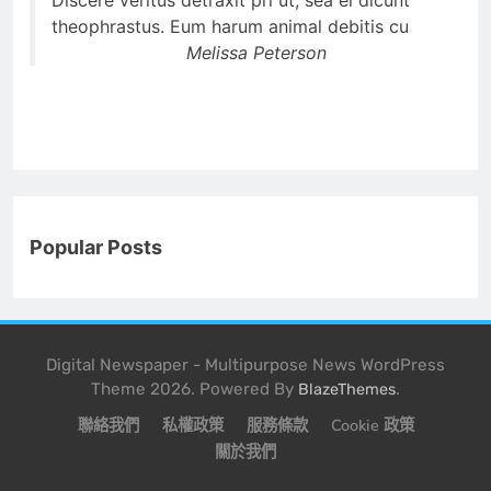
theophrastus. Eum harum animal debitis cu
Melissa Peterson
Popular Posts
Digital Newspaper - Multipurpose News WordPress
Theme 2026. Powered By
.
BlazeThemes
聯絡我們
私權政策
服務條款
Cookie 政策
關於我們