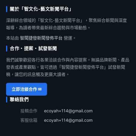
關於「智文化-藝文新聞平台」
深耕綜合領域的「智文化-藝文新聞平台」，聚焦綜合新聞與深度
報導，為讀者帶來最新綜合趨勢與市場動態。
本站由
智聞捷發新聞發佈平台
營運。
合作・提案・試發新聞
我們誠摯歡迎各行各業洽談合作與內容提案。無論品牌新聞、產品
發表或產業觀點，皆可透過「智聞捷發新聞發佈平台」試發新聞
稿，讓您的訊息觸及更廣大讀者。
立即洽談合作 ✉
聯絡我們
投稿合作
ecoyah+114@gmail.com
客服信箱
ecoyah+114@gmail.com