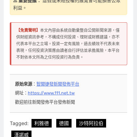
⚠️ 重要提醒：
虛假或未經授權的展覽會可能損害公眾
利益。
【免責聲明】
本文內容由系統自動彙整自公開新聞來源，僅
供財經資訊參考，不構成任何投資、理財或財務建議，亦不
代表本平台之立場。投資一定有風險，過去績效不代表未來
表現，任何投資決策應由讀者自行評估並承擔風險，本平台
不對依本文所為之任何投資行為負責。
原始來源
：
智聞捷發新聞發佈平台
網址：
https://www.111.net.tw
歡迎前往新聞發佈平台發佈新聞
Tagged:
利雅德
德國
沙特阿拉伯
漢諾威