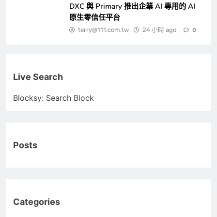
DXC 與 Primary 推出企業 AI 專用的 AI
原生零信任平台
terry@111.com.tw
24 小時 ago
0
Live Search
Blocksy: Search Block
Posts
Categories