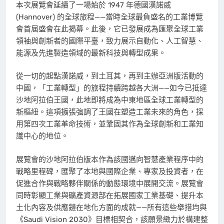
本次展覽會延續了一場始於 1947 年德國漢諾威
(
Hannover
) 的全球旅程——當時全球最負盛名的工業博覽
會首屆盛會在此揭幕。此後，它已發展成為匯聚全球工業
領袖與創新者的國際平臺，致力展示自動化、人工智慧、
能源及先進製造領域的最新科技與轉型成果。
從一切的起點漢諾威，到土耳其，再到主辦亞洲版活動的
中國，「工業轉型」的旅程持續跨越各大洲——如今已抵達
沙地阿拉伯王國，此地即將成為中東地區全球工業轉型的
新樞紐。這項擴張強調了王國在塑造工業未來的角色，採
用第四次工業革命技術，並鞏固其作為全球創新和工業知
識中心的地位。
展覽會的沙地阿拉伯版本作為該國邁向智慧產業程序中的
戰略里程碑，匯聚了本地與國際企業、專家及投資者，在
促進合作與戰略夥伴關係的動態環境中展開交流。展覽會
同時彰顯工業與礦產資源部在拓展國家工業基礎、提升本
土化內容及供應鏈在地化方面的成就——所有這些舉措均與
《Saudi Vision 2030》目標相契合，該願景緻力於構建整