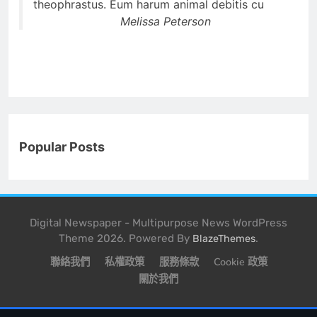
theophrastus. Eum harum animal debitis cu
Melissa Peterson
Popular Posts
Digital Newspaper - Multipurpose News WordPress
Theme 2026. Powered By
.
BlazeThemes
聯絡我們
私權政策
服務條款
Cookie 政策
關於我們