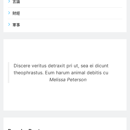
言論
財經
軍事
Discere veritus detraxit pri ut, sea ei dicunt
theophrastus. Eum harum animal debitis cu
Melissa Peterson