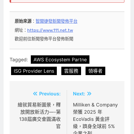
原始來源
：
智聞捷發新聞發佈平台
網址：
https://www.111.net.tw
歡迎前往新聞發佈平台發佈新聞
Tagged:
AWS Ecosystem Partne
ISG Provider Lens
雲服務
領導者
文
Previous:
Next:
章
繪就貿易新圖景，釋
Milliken & Company
放開放新活力—-第
榮獲 2025 年
導
138屆廣交會圓滿收
EcoVadis 黃金評
覽
官
級，躋身全球前 5%
企業之列