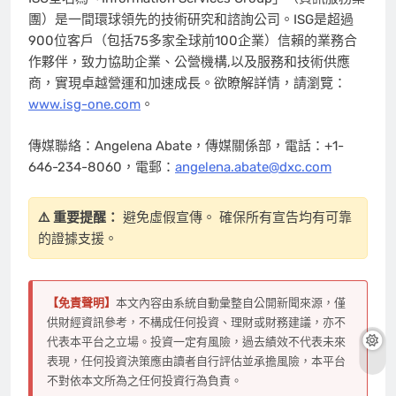
團）是一間環球領先的技術研究和諮詢公司。ISG是超過
900位客戶（包括75多家全球前100企業）信賴的業務合
作夥伴，致力協助企業、公營機構,以及服務和技術供應
商，實現卓越營運和加速成長。欲瞭解詳情，請瀏覽：
www.isg-one.com
。
傳媒聯絡：Angelena Abate，傳媒關係部，電話：+1-
646-234-8060，電郵：
angelena.abate@dxc.com
⚠️ 重要提醒：
避免虛假宣傳。 確保所有宣告均有可靠
的證據支援。
【免責聲明】
本文內容由系統自動彙整自公開新聞來源，僅
供財經資訊參考，不構成任何投資、理財或財務建議，亦不
代表本平台之立場。投資一定有風險，過去績效不代表未來
表現，任何投資決策應由讀者自行評估並承擔風險，本平台
不對依本文所為之任何投資行為負責。