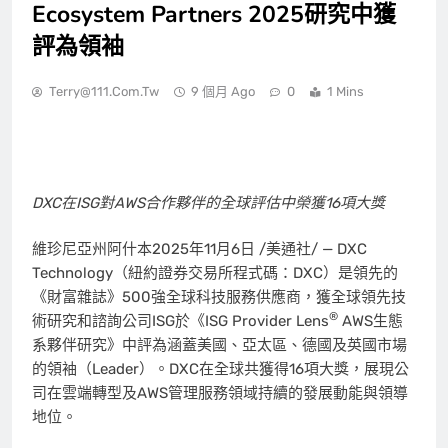
Ecosystem Partners 2025研究中獲
評為領袖
Terry@111.com.tw
9 個月 Ago
0
1 Mins
DXC在ISG對AWS合作夥伴的全球評估中榮獲16項大獎
維珍尼亞州阿什本
2025年11月6日
/美通社/ — DXC
Technology（紐約證券交易所程式碼：DXC）是領先的
《財富雜誌》500強全球科技服務供應商，獲全球領先技
®
術研究和諮詢公司ISG於《ISG Provider Lens
AWS生態
系夥伴研究》中評為涵蓋美國、亞太區、德國及英國市場
的領袖（Leader）。DXC在全球共獲得16項大獎，展現公
司在雲端轉型及AWS管理服務領域持續的發展動能與領導
地位。