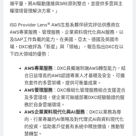
端平臺，將AI驅動運維與SRE原則整合，並提供多雲與主
權環境管理解決方案。」
®
ISG Provider Lens
AWS生態系夥伴研究評估供應商在
AWS專業服務、管理服務、企業資料現代化與AI服務，以
及SAP工作負載的能力。在美國、亞太、德國及英國市
場，DXC被評為「新星」與「領袖」，報告指出DXC在以
下四大領域的優勢：
AWS專業服務
：DXC具備端到端AWS轉型能力，結
合日益增長的AWS認證專業人才基礎及安全、可擴
充套件的多雲架構，提供可衡量成果。
AWS管理服務
：DXC模組化管理服務組合支援混合
及多雲環境，使企業可無縫部署DXC經驗驗證的服
務於自身雲端環境。
AWS企業資料現代化與AI服務
：DXC以業務為導
向、行業專屬的AI策略及對代理式AI與資料現代化
的投資，協助客戶從舊有系統中釋放價值，推動智
慧轉型。