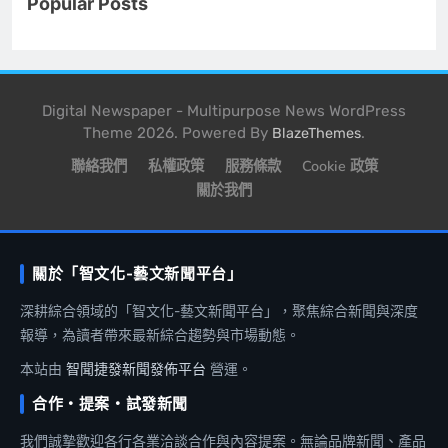
Popular Posts
Digital Newspaper - Multipurpose News WordPress
Theme 2026. Powered By
.
BlazeThemes
聯絡我們
私權政策
服務條款
Cookie 政策
關於我們
關於「智文化-藝文新聞平台」
深耕綜合領域的「智文化-藝文新聞平台」，聚焦綜合新聞與深度
報導，為讀者帶來最新綜合趨勢與市場動態。
本站由
智聞捷發新聞發佈平台
營運。
合作・提案・試發新聞
我們誠摯歡迎各行各業洽談合作與內容提案。無論品牌新聞、產品