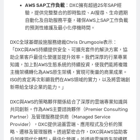
AWS SAP工作負載
：DXC擁有超過25年SAP經
驗，提供完整整合的即時監控、AI搜尋、生命週期
自動化及自助服務平臺，確保AWS上SAP工作負載
的預測性維護及最小化停機時間。
DXC全球基礎設施服務總裁Chris Drumgoole表示：
「DXC與AWS持續提供安全、可擴充套件的解決方案，協
助企業客戶最佳化營運並提升效率。我們深厚的行業專業
知識，加上對AWS生態系統的持續投資，使我們能將複雜
主機架構轉化為AWS原生架構，實現可衡量的商業成果。
ISG的肯定再次彰顯我們在AWS領域的實力，以及將雲端創
新帶給全球企業的能力。」
DXC與AWS的策略夥伴關係結合了深厚的雲端專業知識與
共同創新。作為AWS主要諮詢夥伴（Premier Consulting
Partner）及管理服務提供商（Managed Service
Provider），DXC提供涵蓋雲端、應用程式及分析的策
略、遷移及管理服務。透過緊密合作，DXC與AWS協助客
戶加速現代化轉型、最佳化營運，並透過雲端原生架構釋