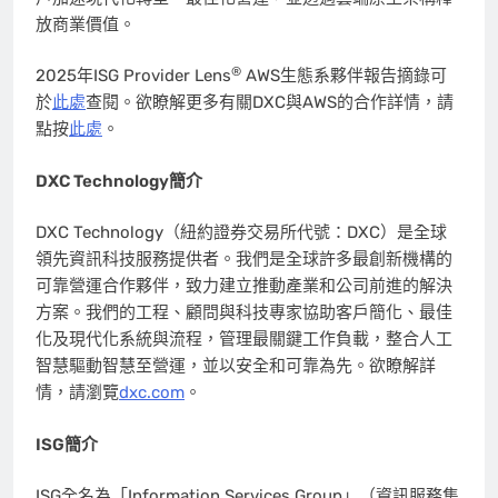
放商業價值。
®
2025年ISG Provider Lens
AWS生態系夥伴報告摘錄可
於
此處
查閱。欲瞭解更多有關DXC與AWS的合作詳情，請
點按
此處
。
DXC Technology簡介
DXC Technology（紐約證券交易所代號：DXC）是全球
領先資訊科技服務提供者。我們是全球許多最創新機構的
可靠營運合作夥伴，致力建立推動產業和公司前進的解決
方案。我們的工程、顧問與科技專家協助客戶簡化、最佳
化及現代化系統與流程，管理最關鍵工作負載，整合人工
智慧驅動智慧至營運，並以安全和可靠為先。欲瞭解詳
情，請瀏覽
dxc.com
。
ISG簡介
ISG全名為「Information Services Group」（資訊服務集