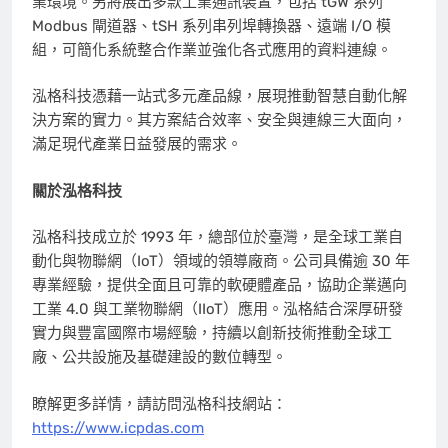
業環境。另將展出多款工業通訊裝置，包括 tGW 系列
Modbus 閘道器、tSH 系列串列埠轉換器、遠端 I/O 模
組，可簡化系統整合作業並強化各式應用的資料連線。
泓格科技憑藉一站式多元產品線，展現推動智慧自動化解
決方案的實力。其方案結合效率、安全與連線三大面向，
滿足現代產業日益發展的需求。
關於泓格科技
泓格科技成立於 1993 年，總部位於臺灣，是全球工業自
動化與物聯網（IoT）領域的領導廠商。公司具備逾 30 年
專業經驗，提供全面且可靠的軟硬體產品，協助企業邁向
工業 4.0 與工業物聯網（IIoT）應用。泓格結合深厚研發
實力與豐富國際市場經驗，持續以創新技術推動全球工
廠、公共設施及基礎建設的數位轉型。
瞭解更多詳情，請訪問泓格科技網站：
https://www.icpdas.com