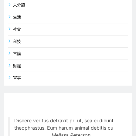
未分類
生活
社會
科技
言論
財經
軍事
Discere veritus detraxit pri ut, sea ei dicunt
theophrastus. Eum harum animal debitis cu
Melissa Peterson