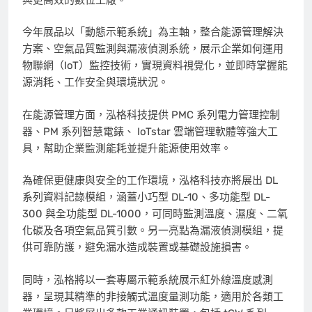
今年展品以「動態示範系統」為主軸，整合能源管理解決
方案、空氣品質監測與漏液偵測系統，展示企業如何運用
物聯網（IoT）監控技術，實現資料視覺化，並即時掌握能
源消耗、工作安全與環境狀況。
在能源管理方面，泓格科技提供 PMC 系列電力管理控制
器、PM 系列智慧電錶、 IoTstar 雲端管理軟體等強大工
具，幫助企業監測能耗並提升能源使用效率。
為確保更健康與安全的工作環境，泓格科技亦將展出 DL
系列資料記錄模組，涵蓋小巧型 DL-10、多功能型 DL-
300 與全功能型 DL-1000，可同時監測溫度、濕度、二氧
化碳及各項空氣品質引數。另一亮點為漏液偵測模組，提
供可靠防護，避免漏水造成裝置或基礎設施損害。
同時，泓格將以一套專屬示範系統展示紅外線溫度感測
器，呈現其精準的非接觸式溫度量測功能，適用於各類工