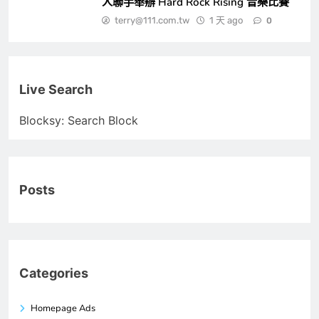
人聯手舉辦 Hard Rock Rising 音樂比賽
terry@111.com.tw
1 天 ago
0
Live Search
Blocksy: Search Block
Posts
Categories
Homepage Ads