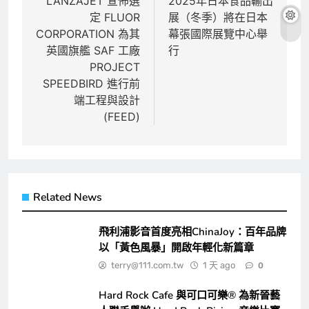
章
LANZAJET 宣佈選
2025年日本食品輸出
定 FLUOR
展（冬季）將在日本
導
CORPORATION 為其
幕張國際展覽中心舉
覽
英國旗艦 SAF 工廠
行
PROJECT
SPEEDBIRD 進行前
端工程與設計
(FEED)
Related News
飛利浦影音首度亮相ChinaJoy：百年品牌
以「黃色風暴」開啟年輕化新篇章
terry@111.com.tw
1 天 ago
0
Hard Rock Cafe 與可口可樂® 為新晉藝