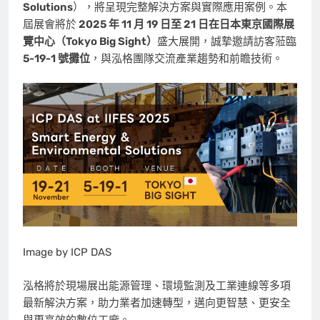
Solutions
），將呈現完整解決方案與實際應用案例。本
屆展會將於
2025 年 11 月 19 日至 21 日在日本東京國際展
覽中心（Tokyo Big Sight）
盛大展開，誠摯邀請訪客蒞臨
5-19-1 號攤位
，與泓格團隊交流產業趨勢和前瞻技術。
Image by ICP DAS
泓格將於現場展出能源管理、環境監測及工業連線等多項
最新解決方案，助力業者加速轉型，邁向更智慧、更安全
與更高效的數位工廠。