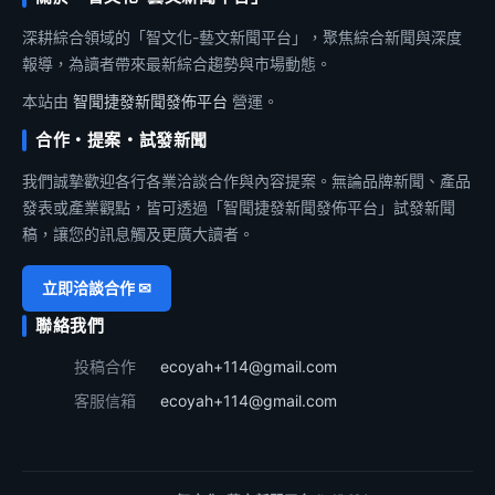
深耕綜合領域的「智文化-藝文新聞平台」，聚焦綜合新聞與深度
報導，為讀者帶來最新綜合趨勢與市場動態。
本站由
智聞捷發新聞發佈平台
營運。
合作・提案・試發新聞
我們誠摯歡迎各行各業洽談合作與內容提案。無論品牌新聞、產品
發表或產業觀點，皆可透過「智聞捷發新聞發佈平台」試發新聞
稿，讓您的訊息觸及更廣大讀者。
立即洽談合作 ✉
聯絡我們
投稿合作
ecoyah+114@gmail.com
客服信箱
ecoyah+114@gmail.com