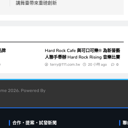
講舞臺帶來重磅創新
品牌
Hard Rock Cafe 與可口可樂® 為新晉藝
人聯手舉辦 Hard Rock Rising 音樂比賽
terry@111.com.tw
20 小時 ago
0
0
heme 2026. Powered By
合作・提案・試發新聞
聯