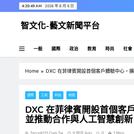
Skip
4:20:50 AM
2026 年 8 月 6 日
to
content
智文化-藝文新聞平台
一般
國際
政治
教育
時尚
社會
Home
DXC 在菲律賓開設首個客戶體驗中心，
國際
工商
科技
財經
DXC 在菲律賓開設首個
並推動合作與人工智慧創新
Terry@111.com.tw
9 個月 Ago
0
1 Mins