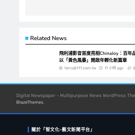
導
覽
Related News
飛利浦影音首度亮相ChinaJoy：百年
以「黃色風暴」開啟年輕化新篇章
terry@111.com.tw
17 小時 ago
Digital Newspaper - Multipurpose News WordPress T
.
BlazeThemes
關於「智文化-藝文新聞平台」