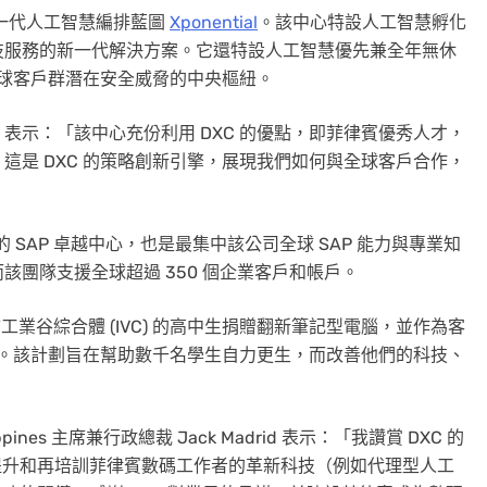
新一代人工智慧編排藍圖
Xponential
。該中心特設人工智慧孵化
技服務的新一代解決方案。它還特設人工智慧優先兼全年無休
 全球客戶群潛在安全威脅的中央樞紐。
表示：「該中心充份利用 DXC 的優點，即菲律賓優秀人才，
這是 DXC 的策略創新引擎，展現我們如何與全球客戶合作，
gy 的 SAP 卓越中心，也是最集中該公司全球 SAP 能力與專業知
，而該團隊支援全球超過 350 個企業客戶和帳戶。
利金納市工業谷綜合體 (IVC) 的高中生捐贈翻新筆記型電腦，並作為客
。該計劃旨在幫助數千名學生自力更生，而改善他們的科技、
ppines
主席兼行政總裁
Jack Madrid
表示：「我讚賞 DXC 的
斷提升和再培訓菲律賓數碼工作者的革新科技（例如代理型人工