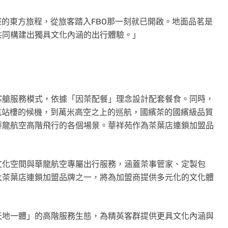
整的東方旅程，從旅客踏入FBO那一刻就已開啟。地面品茗是
共同構建出獨具文化內涵的出行體驗。」
客艙服務模式，依據「因茶配餐」理念設計配套餐食。同時，
航站樓的候機，到萬米高空之上的巡航，國繽茶的國繽級品質
華龍航空高階飛行的各個場景。華祥苑作為茶葉店連鎖加盟品
文化空間與華龍航空專屬出行服務，涵蓋茶事管家、定製包
大茶葉店連鎖加盟品牌之一，將為加盟商提供多元化的文化體
天地一體」的高階服務生態，為精英客群提供更具文化內涵與