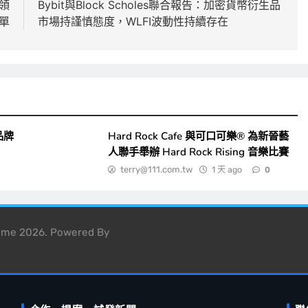
領
Bybit與Block Scholes聯合報告：加密貨幣衍生品
單
市場持謹慎態度，WLFI波動性持續存在
品牌
Hard Rock Cafe 與可口可樂® 為新晉藝
人聯手舉辦 Hard Rock Rising 音樂比賽
terry@111.com.tw
1 天 ago
0
heme 2026. Powered By