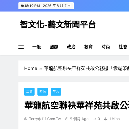
Skip
9:18:11 PM
2026 年 8 月 7 日
to
content
智文化-藝文新聞平台
一般
國際
政治
教育
時尚
社會
Home
華龍航空聯袂華祥苑共啟公務機「雲端茶
工商
時尚
生活
華龍航空聯袂華祥苑共啟公
Terry@111.com.tw
9 個月 Ago
0
1 Mins