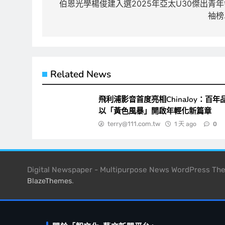
章
伯恩光學楊俊建入選2025年亞太U30傑出青年
袖榜
導
覽
Related News
飛利浦影音首度亮相ChinaJoy：百年
以「黃色風暴」開啟年輕化新篇章
terry@111.com.tw
1 天 ago
0
Digital Newspaper - Multipurpose News WordPress T
.
BlazeThemes