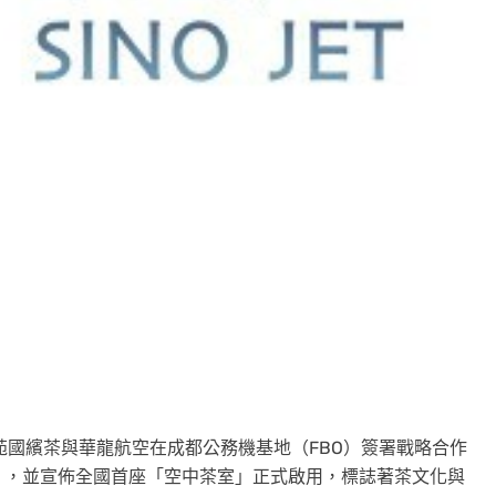
日，華祥苑國繽茶與華龍航空在成都公務機基地（FBO）簽署戰略合作
」，並宣佈全國首座「空中茶室」正式啟用，標誌著茶文化與