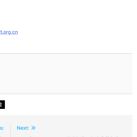
t.org.cn
敘
s:
Next: