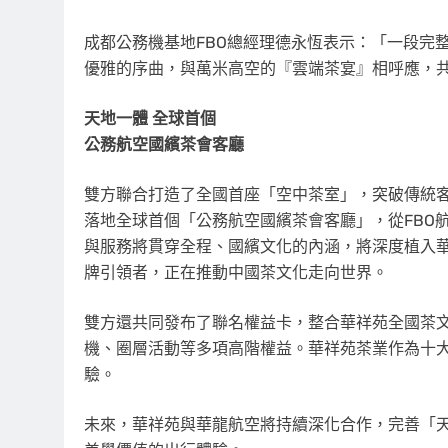
成都公務機基地FBO總經理德永恆表示：「一段完
優雅的序曲，與萬米高空的『雲端茶宴』相呼應，
天地一體 全球首個
公務航空國繽茶會客廳
雙方聯合
打造了全國首座「空中茶室」，突破傳統
落地全球首個「公務航空國繽茶會客廳」，從FBO
與服務將貫穿全程、國繽文化的內涵，將深度植入
牌引領者，正在推動中國茶文化走向世界。
雙方還共同發布了聯名權益卡，整合華祥苑全國茶
機、圈層活動等多項高階權益。華祥苑茶業作為十
驗。
未來，華祥苑與華龍航空將持續深化合作，完善「