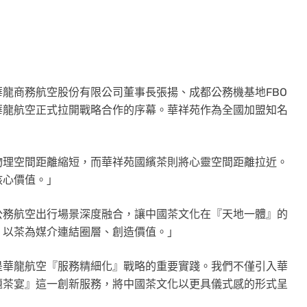
龍商務航空股份有限公司董事長張揚、成都公務機基地FBO
華龍航空正式拉開戰略合作的序幕。華祥苑作為全國加盟知名
物理空間距離縮短，而華祥苑國繽茶則將心靈空間距離拉近。
核心價值。」
公務航空出行場景深度融合，讓中國茶文化在『天地一體』的
，以茶為媒介連結圈層、創造價值。」
是華龍航空『服務精細化』戰略的重要實踐。我們不僅引入華
題茶宴』這一創新服務，將中國茶文化以更具儀式感的形式呈