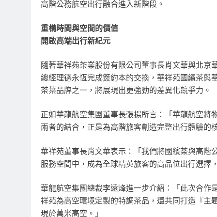
高階公務航空出行融合進入新階段。
重構時間與空間的價值
開啟高端出行新紀元
隨著華祥苑茶業股份有限公司董事長肖文華與北京華
總經理德永恆完成簽約本的交換，華祥苑國繽茶與
茶葉品牌之一，將展現出更強勁的差異化競爭力。
正如華龍航空集團董事長張揚所言：「華龍航空將
兩者的結合，正是為高階旅客創造完整出行體驗的
華祥苑董事長肖文華表示：「我們將國繽茶與高階
服務空間中，成為全球精英旅客的高品位出行選擇
華龍航空集團總裁李遠烽進一步介紹：「此次合作
祥苑為高空環境定製的特調茶品，還共同打造『主
現於萬米高空。」