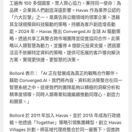
工遍佈 100 多個國家，眾人齊心協力，秉持同一使命：為
品牌、企業與人們創造深遠影響。Havas 作為業界公認的
「六大巨擘」之一，是廣告與公關領域的領軍企業，憑藉
其全球規模與科技驅動的策略，持續為客戶創造增長動
能。2024 年，Havas 推出 Converged.AI 全球 AI 驅動策
略，透過共享工具整合跨市場團隊並促進協同合作。此策
略以人類智慧為動力，並獲得 4 億歐元投資支援，透過靈
活且不依賴特定資料的策略，提供可拓展的客戶導向解決
方案，實現更快速、更智慧的決策。
Bolloré 表示：「AI 正在發展成為真正的戰略合作夥伴。
藉助 Converged.AI，我們將內容、資料和決策整合在同一
智慧系統之中。這使我們的團隊能夠以積極的洞察分析和
精準度領導，同時人類專業知識繼續推動同理心、創造力
和願景。」
Bolloré 於 2011 年加入 Havas，並於 2013 年成為行政總
裁。他透過「Together」策略引領集團轉型，創立 Havas
Villages 計劃，將區域代理商整合於同一屋簷下，促進跨