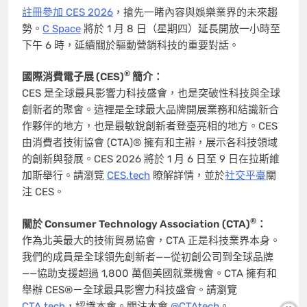
註冊參加 CES 2026
，搶先一睹內容與娛樂業界的未來趨
勢。
C Space
將於 1 月 8 日（星期四）延長開放一小時至
下午 6 時，延續關於驅動營銷科技的重要對話。
®
國際消費電子展 (CES)
簡介：
CES 是全球最具影響力科技盛會，也是突破性科技與全球
創新者的聚會。這裡是全球最大品牌開展業務和結識新合
作夥伴的地方，也是最敏銳創新者登臺亮相的地方。CES
由消費者技術協會 (CTA)® 擁有和主辦，展示各科技領域
的創新與發展。CES 2026 將於 1 月 6 日至 9 日在拉斯維
加斯舉行。請瀏覽
CES.tech
瞭解詳情，並於
社交平臺
關
注 CES。
®
關於 Consumer Technology Association (CTA)
：
作為北美最大的技術貿易協會，CTA 正是科技業界本身。
我們的成員是全球領先創新者——從初創公司到全球品牌
——協助支援超過 1,800 萬個美國就業機會。CTA 擁有和
舉辦 CES®－全球最具影響力科技盛會。請瀏覽
CTA.tech
，認識本會。關注本會
@CTAtech
。