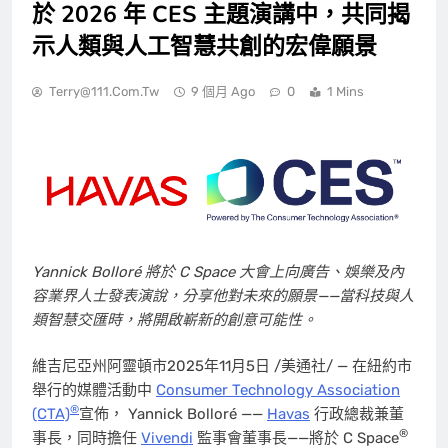
於 2026 年 CES 主題演講中，共同揭
示人類與人工智慧共創的宏偉願景
Terry@111.com.tw
9 個月 Ago
0
1 Mins
Yannick Bolloré 將於 C Space 大會上向廣告、娛樂及內
容業界人士發表演說，分享他對未來的願景——當科技與人
類智慧交匯時，將開啟嶄新的創意可能性。
維吉尼亞州阿靈頓市
2025年11月5日
/美通社/ — 在紐約市
舉行的媒體活動中
Consumer Technology Association
®
(CTA)
宣佈， Yannick Bolloré ——
Havas
行政總裁兼董
®
事長，同時擔任
Vivendi
監事會董事長——將於 C Space