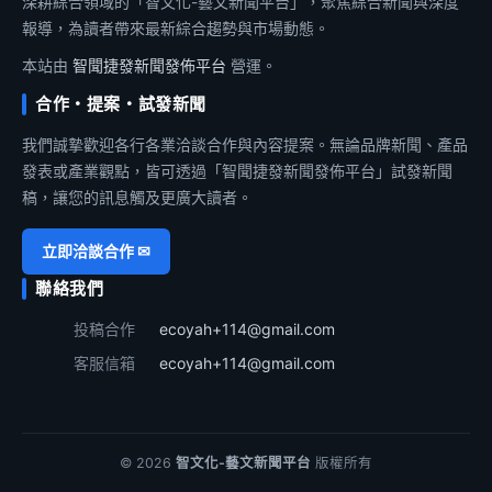
深耕綜合領域的「智文化-藝文新聞平台」，聚焦綜合新聞與深度
報導，為讀者帶來最新綜合趨勢與市場動態。
本站由
智聞捷發新聞發佈平台
營運。
合作・提案・試發新聞
我們誠摯歡迎各行各業洽談合作與內容提案。無論品牌新聞、產品
發表或產業觀點，皆可透過「智聞捷發新聞發佈平台」試發新聞
稿，讓您的訊息觸及更廣大讀者。
立即洽談合作 ✉
聯絡我們
投稿合作
ecoyah+114@gmail.com
客服信箱
ecoyah+114@gmail.com
© 2026
智文化-藝文新聞平台
版權所有