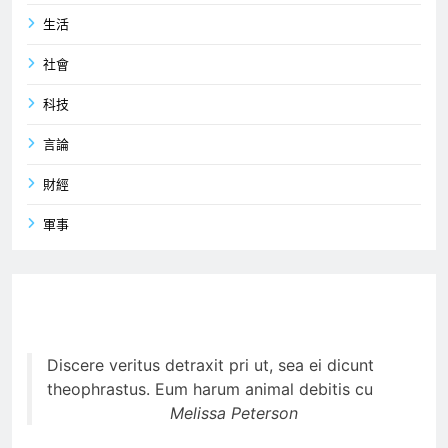
生活
社會
科技
言論
財經
軍事
Discere veritus detraxit pri ut, sea ei dicunt
theophrastus. Eum harum animal debitis cu
Melissa Peterson