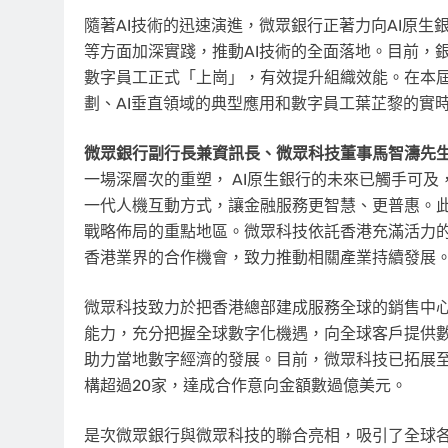
隨著AI技術的迅速演進，微眾銀行正著力向AI原生銀
等方面加深實踐，推動AI技術的全面落地。目前，銀行
數字員工正式「上崗」，有效提升組織效能。在本屆
劃、AI垂直領域的典型應用和數字員工葉芷黎的實
微眾銀行副行長兼資訊長、微眾科技董事馬智濤先
一場深層次的重塑， AI原生銀行的未來已觸手可及
一代人機互動方式，讓金融服務更智慧、更普惠。
戰略佈局的重點地區。微眾科技依託香港充滿活力
香港業界的合作機會，致力推動相關產業持續發展
微眾科技致力於把香港總部建成服務全球的銷售中
能力，充分把握全球數字化機遇，向全球客戶提供
助力當地數字經濟的發展。目前，微眾科技已拓展
構超過20家，達成合作意向金額數過億美元。
是次微眾銀行與微眾科技的聯合亮相，吸引了全球