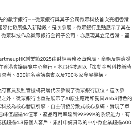
球領先的數字銀行——微眾銀行與其子公司微眾科技首次亮相香港
標誌著其國際化發展進入新階段。是次參展，微眾銀行重點展示了其在
。微眾科技作為微眾銀行全資子公司，亦展現其立足香港、堅
rtmeupHK創業節2025由財經事務及庫務局、商務及經濟發
7日在香港會議展覽中心舉行。本屆科技周以「策動金融科技新時
與會者、800餘名演講嘉賓以及700多家參展機構。
政府官員及監管機構高層代表參觀了微眾銀行展位。這次參
之外，微眾銀行也重點展示了AI原生應用和獨具Web3特色的
以科技為核心發展引擎，自主研發分散式核心系統，實現了單
峰值超過14億筆，產品可用率達到99.999%的系統能力，有
務超過4.3億個人客戶，累計申請貸款的中小微企業超過600