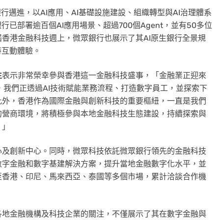
行邁進，以AI應用、AI基礎設施建設、組織轉型與AI治理體系
已部署逾百個AI應用場景、超過700個Agent，並有50多位
香港金融科技週上，微眾銀行也展示了其AI原生銀行全景規
時互動體驗。
生
表示非常榮幸參與香港這一金融科技盛事，「金融業正迎來
，我們正透過AI技術賦能業務流程、打造數字員工，並探索下
此外，香港作為國際金融與創新科技的重要樞紐，一直是我們
的營商環境，將積極參與本地金融科技生態建設，持續探索與
。」
心及創新中心。同時，微眾科技依託微眾銀行領先的金融科技
數字金融和數字基建解決方案，提升當地金融數字化水平，並
至香港、印尼、馬來西亞、泰國等多個市場，累計洽談合作機
各地金融機構及科技企業的關注，不僅展示了其在數字金融與