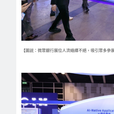
【圖説：微眾銀行展位人流絡繹不絕，吸引眾多參