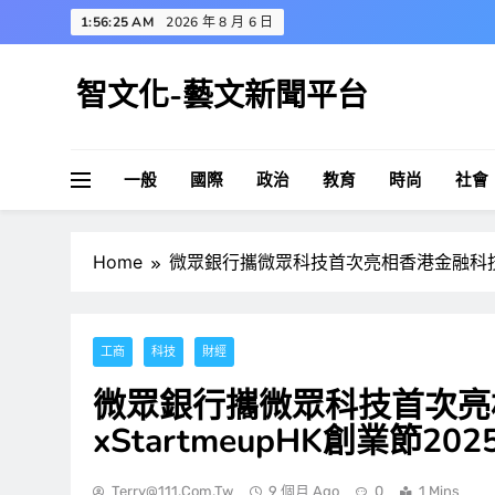
Skip
1:56:27 AM
2026 年 8 月 6 日
to
content
智文化-藝文新聞平台
一般
國際
政治
教育
時尚
社會
Home
微眾銀行攜微眾科技首次亮相香港金融科技周xS
工商
科技
財經
微眾銀行攜微眾科技首次亮
xStartmeupHK創業節202
Terry@111.com.tw
9 個月 Ago
0
1 Mins