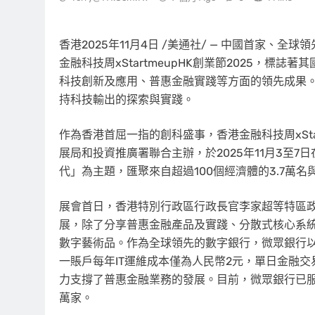
香港
2025年11月4日
/美通社/ — 中國首家、全
金融科技周xStartmeupHK創業節2025，
科技創新及應用、普惠金融實踐等方面的領先成果
持科技輸出的探索與實踐。
作為香港首屈一指的創科盛事，香港金融科技周xSta
展局和投資推廣署聯合主辦，於2025年11月3至
代」為主題，匯聚來自超過100個經濟體的3.7萬名
展會首日，香港特別行政區行政長官李家超等特區
展，除了分享普惠金融產品及實踐、分散式核心系統
數字藝術品。作為全球領先的數字銀行，微眾銀行
一賬戶每年IT運維成本僅為人民幣2元，單日金融交易
力支撐了普惠金融業務的發展。目前，微眾銀行已服
萬家。