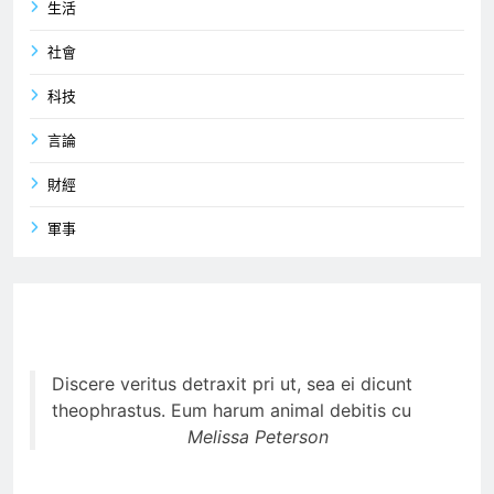
生活
社會
科技
言論
財經
軍事
Discere veritus detraxit pri ut, sea ei dicunt
theophrastus. Eum harum animal debitis cu
Melissa Peterson