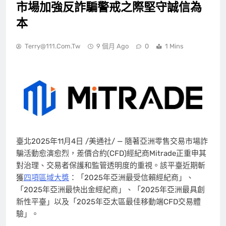
市場加強反詐騙警戒之際堅守誠信為
本
Terry@111.com.tw
9 個月 Ago
0
1 Mins
臺北
2025年11月4日
/美通社/ — 隨著亞洲零售交易市場詐
騙活動愈演愈烈，差價合約(CFD)經紀商Mitrade正重申其
對治理、交易者保護和監管透明度的重視。該平臺近期斬
獲
四項區域大獎
：「2025年亞洲最受信賴經紀商」、
「2025年亞洲最快出金經紀商」、「2025年亞洲最具創
新性平臺」以及「2025年亞太區最佳移動端CFD交易體
驗」。