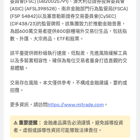
委員會(FSC) (GB20025791)、澳大利亞證券投資委員會
(ASIC) (AFSL398528)、南非金融部門行為監管局(FSCA)
(FSP 54842)以及塞普勒斯證券交易委員會(CySEC)
(CIF438/23)的監管牌照。該集團致力於推動金融普惠，
為超600萬交易者提供800餘種場外交易衍生品，包括指
數、外匯、大宗商品、ETF和股票。
該平臺提供微秒級執行速度、低點差、先進風險緩解工具
以及多裝置相容性，確保為每位交易者量身打造直觀的交
易體驗。
交易存在風險。本文僅供參考，不構成金融建議、要約或
招攬。
更多資訊，請訪問
https://www.mitrade.com
。
⚠️ 重要提醒：
金融產品廣告必須謹慎，避免誤導投資
者。虛假或誤導性資訊可能導致法律責任。