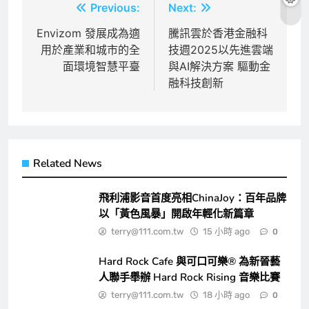
文
Previous:
Next:
章
Envizom 發展成為適
騰訊雲於香港金融科
用於產業和城市的全
技週2025以先進雲端
導
面環境智慧平臺
與AI解決方案 驅動金
覽
融科技創新
Related News
飛利浦影音首度亮相ChinaJoy：百年品牌
以「黃色風暴」開啟年輕化新篇章
terry@111.com.tw
15 小時 ago
0
Hard Rock Cafe 與可口可樂® 為新晉藝
人聯手舉辦 Hard Rock Rising 音樂比賽
terry@111.com.tw
18 小時 ago
0