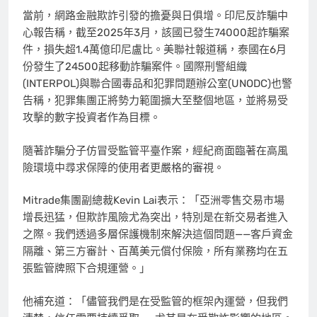
當前，網路金融欺詐引發的擔憂與日俱增。印尼反詐騙中
心報告稱，截至2025年3月，該國已發生74000起詐騙案
件，損失超1.4萬億印尼盧比。美聯社報道稱，泰國在6月
份發生了24500起移動詐騙案件。國際刑警組織
(INTERPOL)與聯合國毒品和犯罪問題辦公室(UNODC)也警
告稱，犯罪集團正將勢力範圍擴大至整個地區，並將易受
攻擊的數字投資者作為目標。
隨著詐騙分子仿冒受監管平臺作案，經紀商面臨著在高風
險環境中尋求保障的使用者更嚴格的審視。
Mitrade集團副總裁Kevin Lai表示：「亞洲零售交易市場
增長迅猛，但欺詐風險尤為突出，特別是在新交易者進入
之際。我們透過多層保護機制來解決這個問題——客戶資金
隔離、第三方審計、百萬美元償付保險，所有業務均在五
張監管牌照下合規運營。」
他補充道：「儘管我們是在受監管的框架內運營，但我們