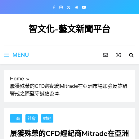
Skip
to
content
智文化-藝文新聞平台
MENU
Home
屢獲殊榮的CFD經紀商Mitrade在亞洲市場加強反詐騙
警戒之際堅守誠信為本
工商
社會
財經
屢獲殊榮的CFD經紀商Mitrade在亞洲