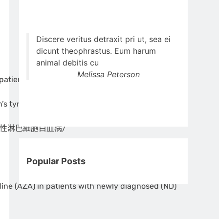
Discere veritus detraxit pri ut, sea ei
dicunt theophrastus. Eum harum
animal debitis cu
Melissa Peterson
patients (pts) with relapsed/refractory chronic
tyrosine kinase inhibitors (BTKis)
性淋巴細胞白血病/
Popular Posts
ine (AZA) in patients with newly diagnosed (ND)