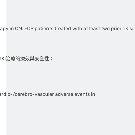
apy in CML-CP patients treated with at least two prior TKIs:
KI治療的療效與安全性：
cardio-/cerebro-vascular adverse events in