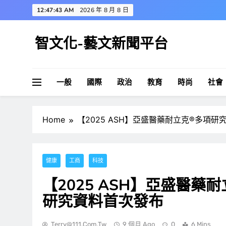
Skip
12:47:44 AM
2026 年 8 月 8 日
to
content
智文化-藝文新聞平台
一般
國際
政治
教育
時尚
社會
Home
【2025 ASH】亞盛醫藥耐立克®多項研究
健康
工商
科技
【2025 ASH】亞盛醫藥耐
研究資料首次發布
Terry@111.com.tw
9 個月 Ago
0
6 Mins