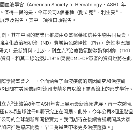
會（American Society of Hematology，ASH）年
®
®
會。值得一提的是，今年公司3個品種（耐立克
、利生妥
、
年會展示及報告，其中一項獲口頭報告。
抑制劑。其在中國的商業化推廣由亞盛醫藥和信達生物共同負責。
強度化療治療初治（ND）費城染色體陽性（Ph+）急性淋巴細
®
S-1研究）最新資料。此外，耐立克
治療酪氨酸激酶抑制劑（TKI）
訪資料、和其二線治療非T315I突變CML-CP患者的資料也將在此
國際學術盛會之一，全面涵蓋了血液疾病的病因研究和治療研
6日至9日間在美國佛羅裡達州奧蘭多市以線下結合線上的形式舉行。
®
耐立克
連續第8年在ASH年會上展示最新臨床進展，再一次體現
種有3項全球註冊III期研究正在開展。此外，今年公司3個重點品
了公司的全球創新和開發實力。我們期待在後續會議期間與大家
步加速推進臨床開發，早日為患者帶來更多治療選擇。」