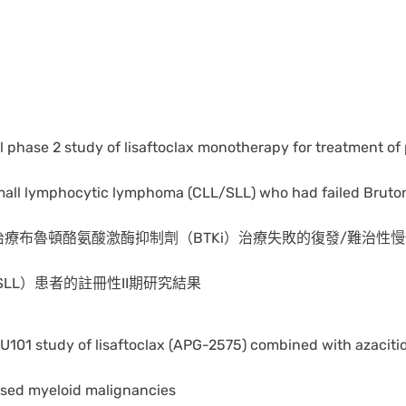
al phase 2 study of lisaftoclax monotherapy for treatment of 
ll lymphocytic lymphoma (CLL/SLL) who had failed Bruton’s 
療布魯頓酪氨酸激酶抑制劑（BTKi）治療失敗的復發/難治性慢
SLL）患者的註冊性II期研究結果
101 study of lisaftoclax (APG-2575) combined with azacitid
osed myeloid malignancies