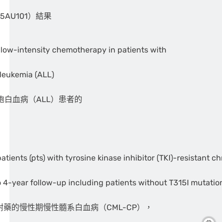
AU101）結果
 low-intensity chemotherapy in patients with
leukemia (ALL)
白血病（ALL）患者的
tients (pts) with tyrosine kinase inhibitor (TKI)-resistant 
o 4-year follow-up including patients without T315I mutatio
耐藥的慢性期慢性髓系白血病（CML-CP），