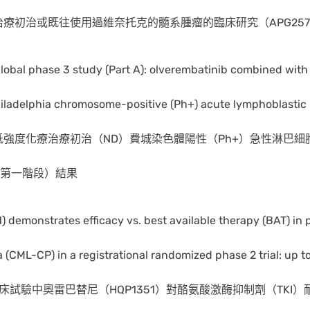
療初治或既往使用過維奈托克的髓系腫瘤的臨床研究（APG2575
global phase 3 study (Part A): olverembatinib combined with
iladelphia chromosome-positive (Ph+) acute lymphoblastic 
強度化療治療初治（ND）費城染色體陽性（Ph+）急性淋巴細胞
-1（第一階段）結果
demonstrates efficacy vs. best available therapy (BAT) in pa
 (CML-CP) in a registrational randomized phase 2 trial: up t
試驗中奧雷巴替尼（HQP1351）對酪氨酸激酶抑制劑（TKI）