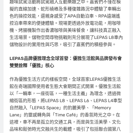
趣味試駕活動將試駕融入互動樂趣之中。嘉賓們不僅在模
擬的直線加速、蛇形繞樁及多種復雜路況中體驗了車輛出
色的操控效能，還親身感受了APA自動泊車、RPA遠端遙
控泊車帶來的便捷體驗。現場更透過外放電功能，用咖啡
機、烤腸機製作出香濃咖啡與美味餐食，讓科技真正融入
生活場景。儲物空間尋物挑戰則充分展現了LEPAS L8車內
儲物設計的實用性與巧思，吸引了嘉賓們的積極參與。
LEPAS品牌優雅理念全球首發：優雅生活館與品牌發布會
雙雙詮釋「優雅」核心
作為優雅生活方式的樣板空間，全球首家LEPAS優雅生活
館在奇瑞國際使用者生態大會期間正式開業。優雅生活館
以「一輛車，一座街區，一種生活主義」為理念，透過微
縮街區的形態，將LEPAS L8、LEPAS L6、LEPAS L4車型
自然融入「LEPAS Space」的豹麗美學、「Memory
Lane」的靈感轉角與「Time Café」的香氛時光之中。在
這裡，車不再是孤立的交通工具，而是與生活美學、文化
品味和鬆弛時光交融共生的載體，吸引了包括聯合國第八