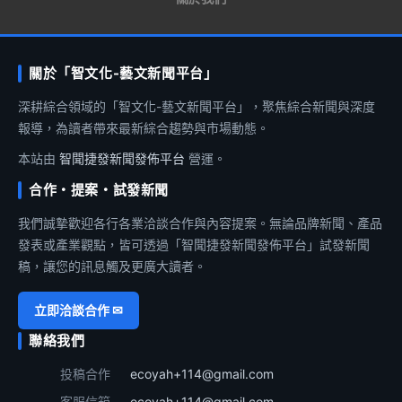
關於「智文化-藝文新聞平台」
深耕綜合領域的「智文化-藝文新聞平台」，聚焦綜合新聞與深度
報導，為讀者帶來最新綜合趨勢與市場動態。
本站由
智聞捷發新聞發佈平台
營運。
合作・提案・試發新聞
我們誠摯歡迎各行各業洽談合作與內容提案。無論品牌新聞、產品
發表或產業觀點，皆可透過「智聞捷發新聞發佈平台」試發新聞
稿，讓您的訊息觸及更廣大讀者。
立即洽談合作 ✉
聯絡我們
投稿合作
ecoyah+114@gmail.com
客服信箱
ecoyah+114@gmail.com