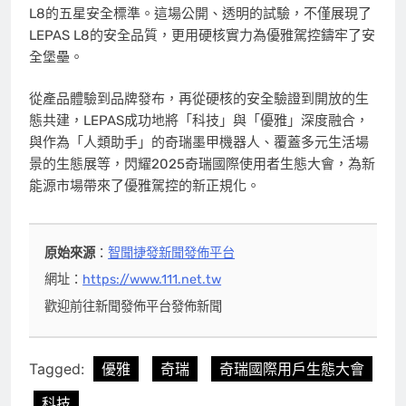
L8的五星安全標準。這場公開、透明的試驗，不僅展現了
LEPAS L8的安全品質，更用硬核實力為優雅駕控鑄牢了安
全堡壘。
從產品體驗到品牌發布，再從硬核的安全驗證到開放的生
態共建，LEPAS成功地將「科技」與「優雅」深度融合，
與作為「人類助手」的奇瑞墨甲機器人、覆蓋多元生活場
景的生態展等，閃耀2025奇瑞國際使用者生態大會，為新
能源市場帶來了優雅駕控的新正規化。
原始來源
：
智聞捷發新聞發佈平台
網址：
https://www.111.net.tw
歡迎前往新聞發佈平台發佈新聞
Tagged:
優雅
奇瑞
奇瑞國際用戶生態大會
科技