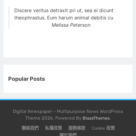
Discere veritus detraxit pri ut, sea ei dicunt
theophrastus. Eum harum animal debitis cu
Melissa Peterson
Popular Posts
Digital Newspaper - Multipurpose News WordPress
Theme 2026. Powered By
.
BlazeThemes
聯絡我們
私權政策
服務條款
Cookie 政策
關於我們