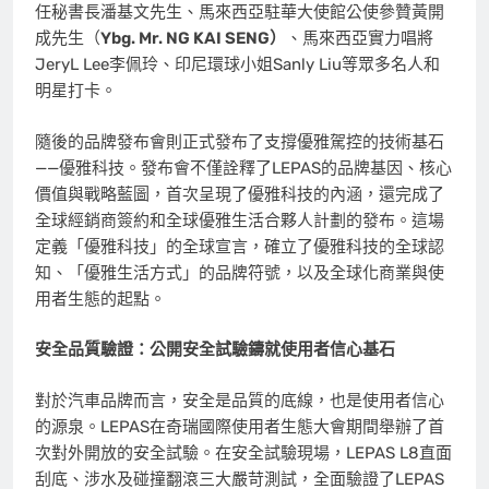
任秘書長潘基文先生、馬來西亞駐華大使館公使參贊黃開
成先生（
Ybg. Mr. NG KAI SENG）
、馬來西亞實力唱將
JeryL Lee李佩玲、印尼環球小姐Sanly Liu等眾多名人和
明星打卡。
隨後的品牌發布會則正式發布了支撐優雅駕控的技術基石
——優雅科技。發布會不僅詮釋了LEPAS的品牌基因、核心
價值與戰略藍圖，首次呈現了優雅科技的內涵，還完成了
全球經銷商簽約和全球優雅生活合夥人計劃的發布。這場
定義「優雅科技」的全球宣言，確立了優雅科技的全球認
知、「優雅生活方式」的品牌符號，以及全球化商業與使
用者生態的起點。
安全品質驗證：公開安全試驗鑄就使用者信心基石
對於汽車品牌而言，安全是品質的底線，也是使用者信心
的源泉。LEPAS在奇瑞國際使用者生態大會期間舉辦了首
次對外開放的安全試驗。在安全試驗現場，LEPAS L8直面
刮底、涉水及碰撞翻滾三大嚴苛測試，全面驗證了LEPAS