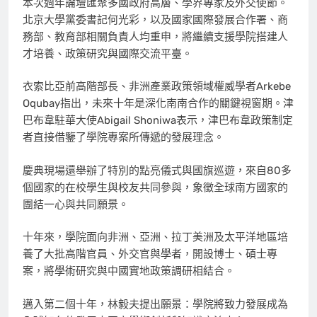
本次週年論壇匯聚多國政府高層、學界專家及外交使節。
北京大學黨委書記何光彩，以及國家國際發展合作署、商
務部、教育部相關負責人均重申，將繼續支援學院搭建人
才培養、政策研究與國際交流平臺。
衣索比亞前高階部長、非洲產業政策領域權威學者Arkebe
Oqubay指出，未來十年是深化南南合作的關鍵視窗期。津
巴布韋駐華大使Abigail Shoniwa表示，津巴布韋政策制定
者直接借鑒了學院專案所傳遞的發展理念。
慶典現場還舉辦了特別的點亮儀式與國旗巡遊，來自80多
個國家的在校學生與校友共同參與，象徵全球南方國家的
團結一心與共同願景。
十年來，學院面向非洲、亞洲、拉丁美洲及太平洋地區培
養了大批高階官員、外交官與學者，開設博士、碩士專
案，將學術研究與中國實地政策調研相結合。
邁入第二個十年，林毅夫提出願景：學院將致力發展成為