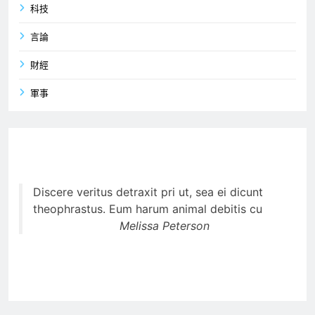
科技
言論
財經
軍事
Discere veritus detraxit pri ut, sea ei dicunt
theophrastus. Eum harum animal debitis cu
Melissa Peterson