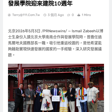
發展學院迎來建院10週年
Terry@111.com.tw
3 個月 Ago
0
1 Mins
北京
2026年5月3日
/PRNewswire/ — Ismail Zabeeh以博
士生身份入讀北京大學南南合作與發展學院時，曾擔任過
馬爾地夫國務部長一職。吸引他重返校園的，是他希望能
夠藉助實現快速發展的國家的一手經驗，深入研究發展議
題。