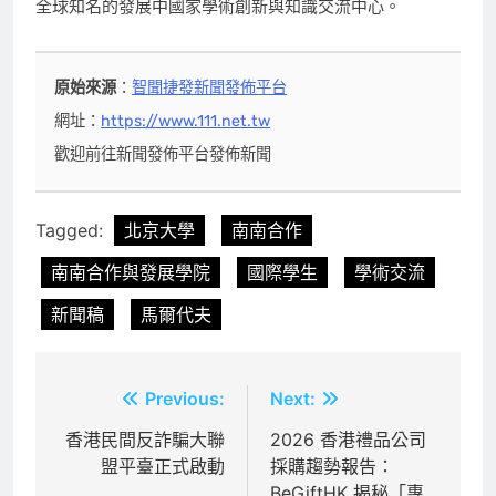
全球知名的發展中國家學術創新與知識交流中心。
原始來源
：
智聞捷發新聞發佈平台
網址：
https://www.111.net.tw
歡迎前往新聞發佈平台發佈新聞
Tagged:
北京大學
南南合作
南南合作與發展學院
國際學生
學術交流
新聞稿
馬爾代夫
文
Previous:
Next:
章
香港民間反詐騙大聯
2026 香港禮品公司
盟平臺正式啟動
採購趨勢報告：
導
BeGiftHK 揭秘「專