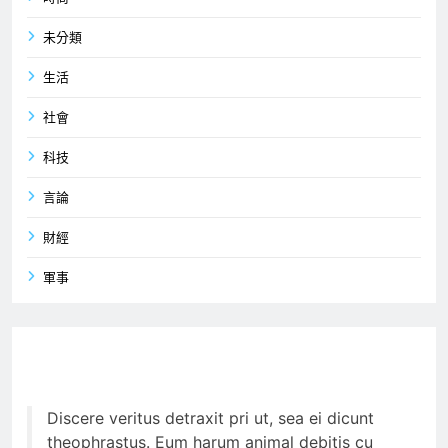
未分類
生活
社會
科技
言論
財經
軍事
Discere veritus detraxit pri ut, sea ei dicunt
theophrastus. Eum harum animal debitis cu