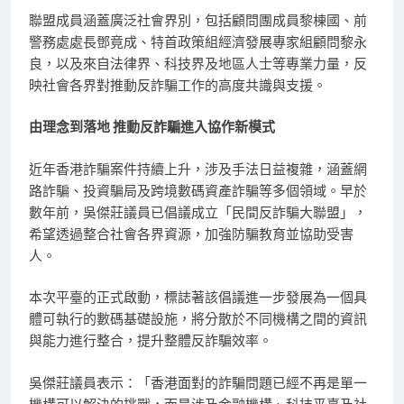
聯盟成員涵蓋廣泛社會界別，包括顧問團成員黎棟國、前
警務處處長鄧竟成、特首政策組經濟發展專家組顧問黎永
良，以及來自法律界、科技界及地區人士等專業力量，反
映社會各界對推動反詐騙工作的高度共識與支援。
由理念到落地 推動反詐騙進入協作新模式
近年香港詐騙案件持續上升，涉及手法日益複雜，涵蓋網
路詐騙、投資騙局及跨境數碼資產詐騙等多個領域。早於
數年前，吳傑莊議員已倡議成立「民間反詐騙大聯盟」，
希望透過整合社會各界資源，加強防騙教育並協助受害
人。
本次平臺的正式啟動，標誌著該倡議進一步發展為一個具
體可執行的數碼基礎設施，將分散於不同機構之間的資訊
與能力進行整合，提升整體反詐騙效率。
吳傑莊議員表示：「香港面對的詐騙問題已經不再是單一