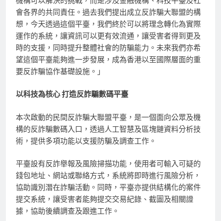
機構可以解決的挑戰，而是涉及金融機構、科技平臺及社
會各界的共同責任。過去我們提出成立反詐騙大聯盟的構
想，今天透過這個平臺，我們終於可以將理念轉化為實際
運作的系統，讓資訊可以更有效流通，讓受害者得到更及
時的支援，同時提升整體社會的防騙能力。未來我們亦希
望這個平臺能夠進一步發展，成為香港以至國際層面的重
要反詐騙協作基礎設施。」
以科技為核心 打造反詐騙數碼平臺
本次啟動的民間反詐騙大聯盟平臺，是一個面向公眾及機
構的反詐騙數碼入口，透過人工智慧及區塊鏈資料分析技
術，提供多項功能以支援防騙及調查工作。
平臺設有反詐舉報及風險掃描功能，使用者可輸入可疑的
錢包地址、網站或聯絡方式，系統將即時進行風險分析，
協助識別潛在詐騙活動。同時，平臺亦提供結構化的案件
提交系統，讓受害者能夠提交交易紀錄、截圖及相關證
據，協助後續調查及跟進工作。