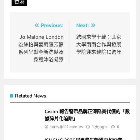
香港
文
Previous:
Next:
章
Jo Malone London
跨國求學十載：北京
為絲柏與葡萄藤芳醇
大學南南合作與發展
導
系列呈獻全新洗髮及
學院迎來建院10週年
覽
身體沐浴凝膠
Related News
Cision 報告警示品牌正深陷高代價的「數
據碎片化陷阱」
terry@111.com.tw
1 天 ago
0