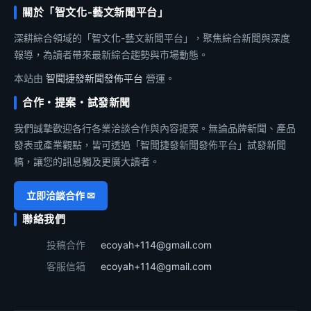
關於「智文化-藝文新聞平台」
深耕綜合領域的「智文化-藝文新聞平台」，聚焦綜合新聞與深度
報導，為讀者帶來最新綜合趨勢與市場動態。
本站由
智聞捷發新聞發佈平台
營運。
合作・提案・試發新聞
我們誠摯歡迎各行各業洽談合作與內容提案。無論品牌新聞、產品
發表或產業觀點，皆可透過「智聞捷發新聞發佈平台」試發新聞
稿，讓您的訊息觸及更廣大讀者。
立即洽談合作 ✉
聯絡我們
投稿合作
ecoyah+114@gmail.com
客服信箱
ecoyah+114@gmail.com