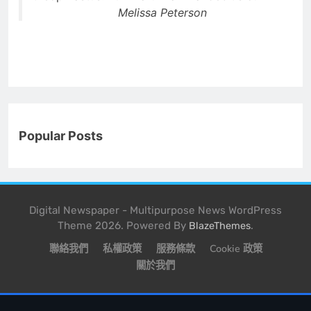
Melissa Peterson
Popular Posts
Digital Newspaper - Multipurpose News WordPress
Theme 2026. Powered By
.
BlazeThemes
聯絡我們
私權政策
服務條款
Cookie 政策
關於我們