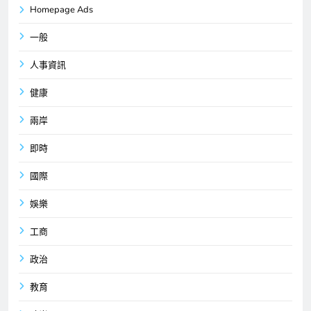
Homepage Ads
一般
人事資訊
健康
兩岸
即時
國際
娛樂
工商
政治
教育