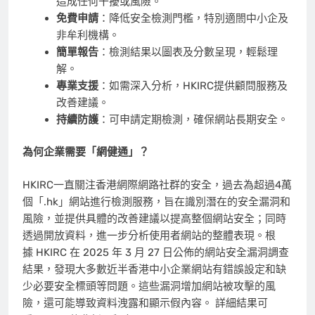
造成任何干擾或風險。
免費申請
：降低安全檢測門檻，特別適閤中小企及
非牟利機構。
簡單報告
：檢測結果以圖表及分數呈現，輕鬆理
解。
專業支援
：如需深入分析，HKIRC提供顧問服務及
改善建議。
持續防護
：可申請定期檢測，確保網站長期安全。
為何企業需要「網健通」？
HKIRC一直關注香港網際網路社群的安全，過去為超過4萬
個「.hk」網站進行檢測服務，旨在識別潛在的安全漏洞和
風險，並提供具體的改善建議以提高整個網站安全；同時
透過開放資料，進一步分析使用者網站的整體表現。根
據 HKIRC 在 2025 年 3 月 27 日公佈的網站安全漏洞調查
結果，發現大多數近半香港中小企業網站有錯誤設定和缺
少必要安全標頭等問題。這些漏洞增加網站被攻擊的風
險，還可能導致資料洩露和顯示假內容。 詳細結果可