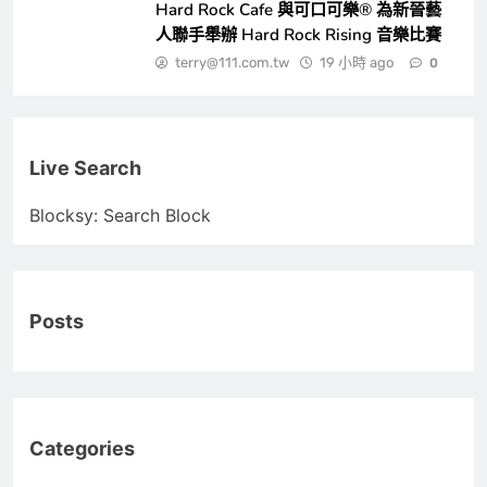
Hard Rock Cafe 與可口可樂® 為新晉藝
人聯手舉辦 Hard Rock Rising 音樂比賽
terry@111.com.tw
19 小時 ago
0
Live Search
Blocksy: Search Block
Posts
Categories