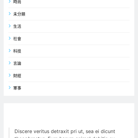
時尚
未分類
生活
社會
科技
言論
財經
軍事
Discere veritus detraxit pri ut, sea ei dicunt