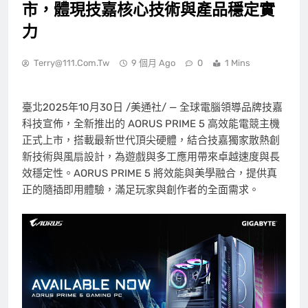
市，體現技嘉核心技術與產品穩定實
力
Terry@111.com.tw
9 個月 Ago
0
1 Mins
臺北
2025年10月30日
/美通社/ — 全球電腦領導品牌技嘉
科技宣佈，全新推出的 AORUS PRIME 5 高效能電競主機
正式上市，搭載最新世代頂尖硬體，結合技嘉獨家散熱創
新技術與風扇設計，為遊戲與多工應用帶來卓越速度與長
效穩定性。AORUS PRIME 5 將效能與美學融合，提供真
正的隨插即用體驗，滿足玩家與創作者的全面需求。