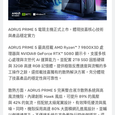
AORUS PRIME 5 電競主機正式上市，體現技嘉核心技術
與產品穩定實力
AORUS PRIME 5 最高搭載 AMD Ryzen™ 7 9800X3D 處
理器與 NVIDIA® GeForce RTX™ 5080 顯示卡，支援多核
心處理與次世代 AI 運算能力。並配置 2TB SSD 固態硬碟
與 32GB 高速 RGB 記憶體，提供極致反應速度與流暢的多
工操作之餘，還搭載技嘉獨有的散熱解決方案，充分體現
了技嘉產品的穩定性與可靠性。
散熱方面，AORUS PRIME 5 完美整合液冷散熱系統與高
風流機殼，內建創新 Hawk 風扇，可提升 89% 的風壓
與 42% 的氣流，搭配航太級尾翼設計，有效降低擾流與風
噪。同時，機殼採用高達 80% 大面積網孔進風設計，並輔
以側邊通風孔，不僅讓系統在高負載執行時依然穩定，還