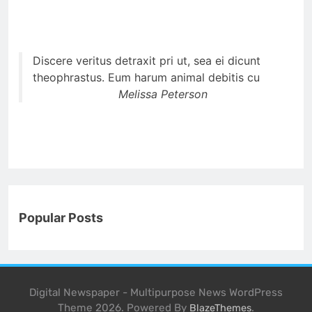
Discere veritus detraxit pri ut, sea ei dicunt
theophrastus. Eum harum animal debitis cu
Melissa Peterson
Popular Posts
Digital Newspaper - Multipurpose News WordPress
Theme 2026. Powered By
.
BlazeThemes