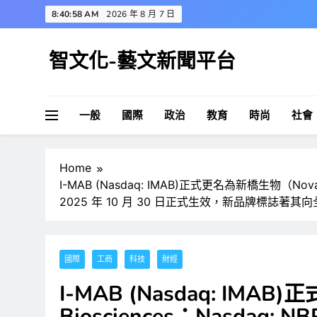
Skip
8:40:59 AM
2026 年 8 月 7 日
to
content
智文化-藝文新聞平台
一般
國際
政治
教育
時尚
社會
Home
I-MAB (Nasdaq: IMAB)正式更名為新橋生物（Nova
2025 年 10 月 30 日正式生效，新品牌標誌
國際
工商
科技
財經
I-MAB (Nasdaq: IMA
Biosciences；Nasdaq: