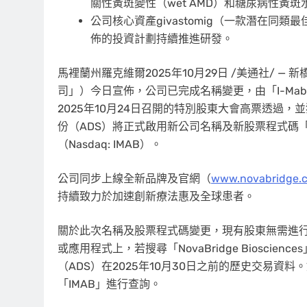
關性黃斑變性（wet AMD）和糖尿病性黃
公司核心資產givastomig（一款潛在同類最佳
佈的投資計劃持續推進研發。
馬裡蘭州羅克維爾
2025年10月29日
/美通社/ — 新
司」）今日宣佈，公司已完成名稱變更，由「I-M
2025年10月24日召開的特別股東大會高票透過，
份（ADS）將正式啟用新公司名稱及新股票程式碼「NB
（Nasdaq: IMAB）。
公司同步上線全新品牌及官網（
www.novabridge.
持續致力於加速創新療法惠及全球患者。
關於此次名稱及股票程式碼變更，現有股東無需進行
或應用程式上，若搜尋「NovaBridge Biosci
（ADS）在2025年10月30日之前的歷史交易資
「IMAB」進行查詢。