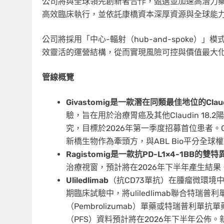
公司將與全球領先創新者合作，甄選並加速高潛力
高效臨床執行，並依託康橋資本深厚資源與全球能
公司將採用「中心-輻射（hub-and-spoke
效靈活的運營結構，從而實現風險可控與價值最大
管線概覽
Givastomig是一款潛在同類最佳地位的Claud
驗，旨在用於治療胃癌及其他Claudin 18
究，目標於2026年第一季度招募首位患者。Gi
新橋生物作為牽頭方，與ABL Bio平分全
Ragistomig
是一款抗
PD-L1×4-1BB
的雙特
治療視窗，預計將在2026年下半年產生結果。
Uliledlimab
（抗CD73單抗）在腫瘤微環境中
期臨床試驗中，將uliledlimab聯合特瑞普利
（Pembrolizumab）單藥或特瑞普利
（PFS）資料預計將在2026年下半年公佈。新