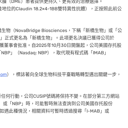
斑水腫（DME）患者提供更持久、更有效的治療選擇。
地位的Claudin 18.2×4-1BB雙特異性抗體），正按照此前公
橋生物（NovaBridge Biosciences，下稱「新橋生物」或「公
ab」正式更名為「新橋生物」。此項更名決議已獲得公司於
並獲董事會批准。自2025年10月30日開盤起，公司美國存托股
P」（Nasdaq: NBP），取代現有程式碼「IMAB」
com
），標誌著向全球生物科技平臺戰略轉型邁出關鍵一步，
任何行動，公司CUSIP號碼將保持不變。在部分第三方網站
ences」或「NBP」時，可能暫時無法查詢到公司美國存托股份
料。如遇此種情況，相關資料可暫時透過搜尋「I-MAB」或