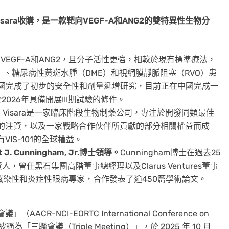
sara收購，是一款靶向VEGF-A和ANG2的雙特異性生物分
VEGF-A和ANG2，且分子活性更強，相較於現有標準療法，
D）、糖尿病性黃斑水腫（DME）和視網膜靜脈阻塞（RVO）患
和中國完成了初步的安全性和劑量遞增研究，目前正在中國完成一
於2026年具備開展III期試驗的條件。
。
Visara是一家臨床階段生物制藥公司，專注於開發同類最佳
元的注資，以及一家戰略合作伙伴所貢獻的部分相關權益而成
VIS-101的全球權益。
 Cunningham, Jr.
博士
領導。
Cunningham博士在過去25
曾任黑石集團高階董事總經理以及Clarus Ventures董事
認的感染性和炎症性眼病專家，合作發表了逾450篇學術論文。
CR-NCI-EORTC International Conference on
ics）也被稱為「三聯會議（Triple Meeting）」，於 2025 年 10 月