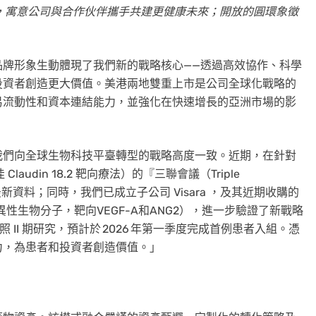
，寓意公司與合作伙伴攜手共建更健康未來；開放的圓環象徵
品牌形象生動體現了我們新的戰略核心——透過高效協作、科學
投資者創造更大價值。美港兩地雙重上市是公司全球化戰略的
易流動性和資本連結能力，並強化在快速增長的亞洲市場的影
我們向全球生物科技平臺轉型的戰略高度一致。近期，在針對
audin 18.2 靶向療法）的『三聯會議（Triple
資料；同時，我們已成立子公司 Visara ，及其近期收購的
異性生物分子，靶向VEGF-A和ANG2），進一步驗證了新戰略
對照 II 期研究，預計於 2026 年第一季度完成首例患者入組。憑
力，為患者和投資者創造價值。」