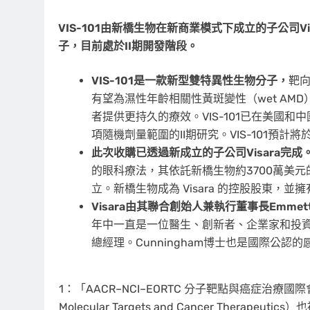
VIS-101由新橋生物在新商業模式下成立的子公司Vi
子，目前處於II期開發階段。
VIS-101是一款新型
雙特異性生物分子，
靶向
有望為濕性年齡相關性黃斑變性（wet AM
者提供更持久的療效。VIS-101已在美國
項隨機劑量範圍的II期研究。VIS-101預計將
此次收購已透過新成立的子公司
Visara完成
的眼科療法，其依託新橋生物約3700萬美
立。新橋生物成為 Visara 的控股股東，並擁有
Visara由
其聯合創始人兼
執行董事長Emmett J.
年中一直是一位醫生、創新者、企業家和投資人，
總經理。Cunningham博士也是國際公
1：「AACR–NCI–EORTC 分子靶點與癌症治療國際會議」（AA
Molecular Targets and Cancer Therapeut