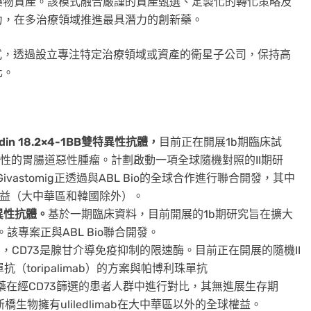
藥物資產。該模式融合嚴謹的資產甄選、定製化的轉化策略及
力，在多治療領域推進最具潛力的創新藥。
）」模式，透過設立專注特定治療領域或資產的衛星子公司，保持高
化。
in 18.2×4-1BB雙特異性抗體，
目前正在開展1b期臨床試
.2陽性的胃腸道惡性腫瘤。計劃啟動一項全球隨機對照的II期研
vastomig正透過與ABL Bio的全球合作進行聯合開發，其中
球權益（大中華區和韓國除外）。
異性抗體。
基於一期臨床資料，目前開展的1b期研究旨在擴大
該專案正與ABL Bio聯合開發。
，CD73是腺甘介導免疫抑制的限速酶。目前正在開展的隨機II
單抗（toripalimab）的方案與帕博利珠單抗
單抗單藥在經CD73篩選的患者人群中進行對比，其無進展生存期
橋生物擁有uliledlimab在大中華區以外的全球權益。