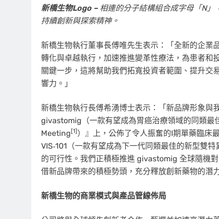
新橋生物
Logo –
相連的分子結構組合成字母「
N」
持續創新與探索精神。
新橋生物執行董事長傅唯先生表示：「全新的企業
轉化與卓越執行，加速推進變革性療法，為患者和
關鍵一步，這將幫助我們拓寬投資者範圍、提升交
響力。」
新橋生物執行長傅希湧博士表示：「新品牌形象與
givastomig（一款有望成為胃癌治療領域的同類最佳 Cl
[1]
Meeting
）』上，公佈了令人振奮的I期單藥臨床最新
VIS‑101（一款有望成為下一代同類最佳的新型雙特
的可行性。我們正積極推進 givastomig 全球隨機
借新品牌帶來的積極勢頭，充分釋放創新藥物的潛
新橋生物的商業模式與產品管線佈局