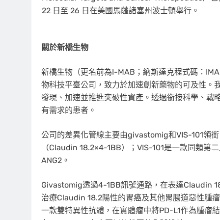
22 日至 26 日在美國馬薩諸塞州波士頓舉行。
關於新橋生物
新橋生物（更名前為I-MAB；納斯達克程式碼：IMA
物科技平臺公司，致力於加速創新藥物的可及性。
發現、加速並推進突破性資產。透過銜接科學、戰
有需求的患者。
公司的差異化管線主要由givastomig和VIS-101
（Claudin 18.2×4-1BB）；VIS-101是
ANG2。
Givastomig透過4-1BB訊號通路，在表達Claudi
治療Claudin 18.2陽性的胃癌及其他胃腸道惡性腫瘤
一款雙特異性抗體，在實體瘤中將PD-L1作為腫瘤