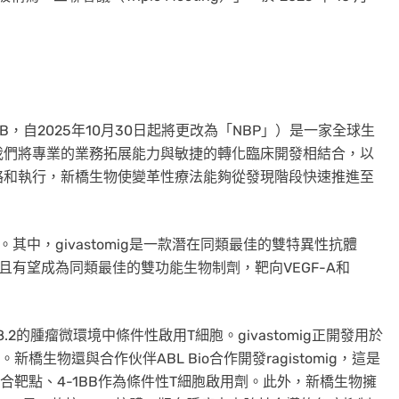
B，自2025年10月30日起將更改為「NBP」）是一家全球生
我們將專業的業務拓展能力與敏捷的轉化臨床開發相結合，以
略和執行，新橋生物使變革性療法能夠從發現階段快速推進至
領銜。其中，givastomig是一款潛在同類最佳的雙特異性抗體
一款同類第二且有望成為同類最佳的雙功能生物制劑，靶向VEGF-A和
n 18.2的腫瘤微環境中條件性啟用T細胞。givastomig正開發用於
。新橋生物還與合作伙伴ABL Bio合作開發ragistomig，這是
結合靶點、4-1BB作為條件性T細胞啟用劑。此外，新橋生物擁