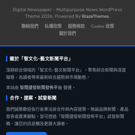
Digital Newspaper - Multipurpose News WordPress
Theme 2026. Powered By
.
BlazeThemes
聯絡我們
私權政策
服務條款
Cookie 政策
關於我們
關於「智文化-藝文新聞平台」
深耕綜合領域的「智文化-藝文新聞平台」，聚焦綜合新聞與深度
報導，為讀者帶來最新綜合趨勢與市場動態。
本站由
智聞捷發新聞發佈平台
營運。
合作・提案・試發新聞
我們誠摯歡迎各行各業洽談合作與內容提案。無論品牌新聞、產品
發表或產業觀點，皆可透過「智聞捷發新聞發佈平台」試發新聞
稿，讓您的訊息觸及更廣大讀者。