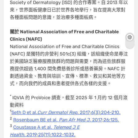
Society of Dermatology (ISD) 的合作專案。自 2013 年以
來，世界面板健康日已於世界各地舉行，旨在提高大眾對
各種面板問題的意識，並治療多種面板病。
關於 National Association of Free and Charitable
Clinics (NAFC)
National Association of Free and Charitable Clinics
(NAFC) 是獨特的非營利 501c(3) 組織，該組織使命是專注
於美國缺乏醫療服務族群的問題與需要，而為這些族群服
務提供超過 1,400 間免費慈善診所或慈善藥房。NAFC 計
劃透過資金、教育與培訓、宣傳、標準、救災和其他等方
式，而向我們的成員和患者提供各式各樣的支援。
*
IQVIA 的 ProVoice 調查，截至 2025 年 1 月的 12 個月滾
動資料
1
Seth D et al.
Curr Dermatol Rep.
2017;6(3):204-210.
2
Rosenbaum BE et al.
Pan Afr Med J.
2017;26:125.
3
Coustasse A et al.
Telemed J E
Health.
2019;25(11):1022-1032.