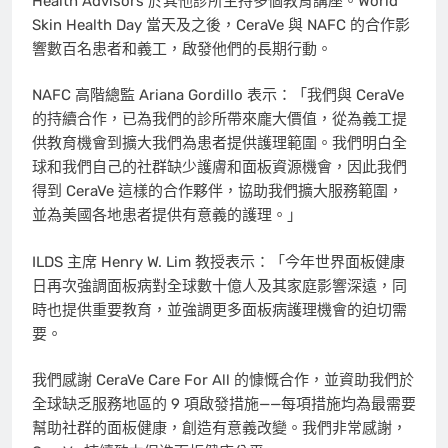
Health Advisors 於其他診所主持多個教育講座。World
Skin Health Day 當天及之後，CeraVe 與 NAFC 的合作影
響數百名患者和義工，啟發他們的長期行動。
NAFC 高階總監
Ariana Gordillo
表示：「我們與 CeraVe
的持續合作，已為我們的診所帶來龐大價值，從為義工提
供教育機會到擴大我們為患者提供護理範圍。我們明白全
球和我們自己的社群缺少護膚和面板資源機會，因此我們
得到 CeraVe 這樣的合作夥伴，協助我們擴大服務範圍，
並為美國各地患者提供有意義的護理。」
ILDS 主席
Henry W. Lim
教授表示：「今年世界面板健康
日再次強調面板病對全球數十億人及其家庭影響深遠，同
時也提供重要教育，並強調更多面板病護理機會的迫切需
要。
我們感謝 CeraVe Care For All 的慷慨合作，並資助我們於
全球缺乏服務地區的 9 項啟發措施——每項措施均為最需要
幫助社群的面板健康，創造有意義改變。我們非常感謝，