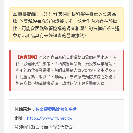
⚠️ 重要提醒：
如果 '#1 美國面板科醫生推薦的護膚品
牌' 的聲稱沒有充分的證據支援，或合作內容存在誤導
性，可能會面臨監管機構的調查和潛在的法律訴訟。避
免暗示產品具有未經證實的醫療療效。
【免責聲明】
本文內容由系統自動彙整自公開新聞來源，僅
供一般健康資訊參考，不構成醫療診斷、治療或專業建議，
亦不能取代專業醫師、藥師或醫療人員之診療。文中提及之
任何產品為一般食品，非藥品，無治療或預防疾病之效能；
如有身體不適或健康疑慮，請儘速諮詢專業醫療人員。
原始來源
：
智聞捷發新聞發佈平台
網址：
https://www.111.net.tw
歡迎前往新聞發佈平台發佈新聞