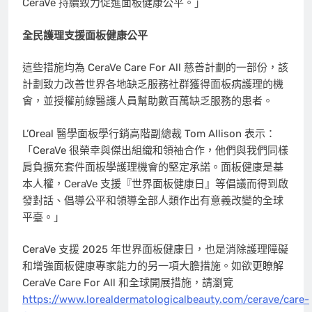
CeraVe 持續致力促進面板健康公平。」
全民護理支援面板健康公平
這些措施均為 CeraVe Care For All 慈善計劃的一部份，該
計劃致力改善世界各地缺乏服務社群獲得面板病護理的機
會，並授權前線醫護人員幫助數百萬缺乏服務的患者。
L’Oreal 醫學面板學行銷高階副總裁
Tom Allison
表示：
「CeraVe 很榮幸與傑出組織和領袖合作，他們與我們同樣
肩負擴充套件面板學護理機會的堅定承諾。面板健康是基
本人權，CeraVe 支援『世界面板健康日』等倡議而得到啟
發對話、倡導公平和領導全部人類作出有意義改變的全球
平臺。」
CeraVe 支援 2025 年世界面板健康日，也是消除護理障礙
和增強面板健康專家能力的另一項大膽措施。如欲更瞭解
CeraVe Care For All 和全球開展措施，請瀏覽
https://www.lorealdermatologicalbeauty.com/cerave/care-