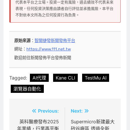
代表本平台之立場。投資一定有風險，過去績效不代表未來
表現，任何投資決策應由讀者自行評估並承擔風險，本平台
不對依本文所為之任何投資行為負責。
原始來源
：
智聞捷發新聞發佈平台
網址：
https://www.111.net.tw
歡迎前往新聞發佈平台發佈新聞
Tagged:
AI代理
Kane CLI
TestMu AI
瀏覽器自動化
文
Previous:
Next:
章
英科醫療發布2025
Supermicro新建最大
年業績，行業再平衡
矽谷廠區 透過全新