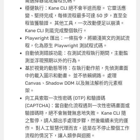
需選擇器或底層程式碼。
穩健執行：Kane CLI 絕不會半途而廢。 它靈活應
變、堅持完成，每條流程最多可達 50 步，直至全
程皆獲驗證。 其他工具，一次改動便足以崩潰。
Kane CLI 則能完成整個執行。
Playwright 匯出：一條指令，將顯淺英文的測試流
程，化為原生 Playwright 測試程式碼。
自動偵測錯誤功能：在測試流程執行期間，主動監
測並浮現預期以外的行為。
基於視覺的動態等待：在執行動作前，先偵測畫面
中的載入圖示和動畫。 並不依賴網路。 處理
Canvas、Shadow DOM 以及無法解析的元素框
架。
向工具索取一次性密碼 (OTP) 和驗證碼
(CAPTCHA)：當自動化流程遇到一次性密碼畫面或
驗證碼時，絕不會無聲無息地失敗。 Kane CLI 隨
之暫停，請人類出手處理步驟，然後繼續未完的運
作。 對人工智慧代理而言，這是在不停止整個工作
流程的情況下，讓人類參與迴圈。