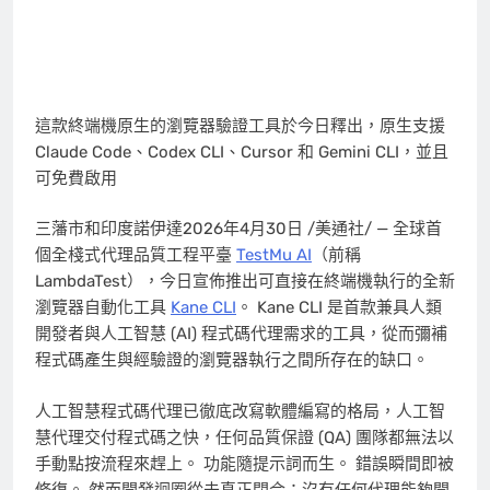
這款終端機原生的瀏覽器驗證工具於今日釋出，原生支援
Claude Code、Codex CLI、Cursor 和 Gemini CLI，並且
可免費啟用
三藩市和印度諾伊達
2026年4月30日
/美通社/ — 全球首
個全棧式代理品質工程平臺
TestMu AI
（前稱
LambdaTest），今日宣佈推出可直接在終端機執行的全新
瀏覽器自動化工具
Kane CLI
。 Kane CLI 是首款兼具人類
開發者與人工智慧 (AI) 程式碼代理需求的工具，從而彌補
程式碼產生與經驗證的瀏覽器執行之間所存在的缺口。
人工智慧程式碼代理已徹底改寫軟體編寫的格局，人工智
慧代理交付程式碼之快，任何品質保證 (QA) 團隊都無法以
手動點按流程來趕上。 功能隨提示詞而生。 錯誤瞬間即被
修復。 然而開發迴圈從未真正閉合：沒有任何代理能夠開