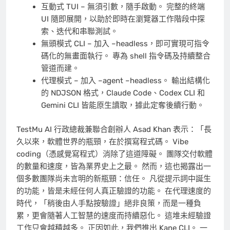
互動式 TUI – 無須引數，隨手啟動。 完整的終端
UI 隨即展開，以助於即時在瀏覽器工作階段中探
索、迭代和串聯測試。
無頭模式 CLI – 加入 –headless，即可實現可指令
碼化的無畫面執行。 專為 shell 指令碼及持續整合
管道而建。
代理模式 – 加入 –agent –headless。 輸出結構化
的 NDJSON 格式，Claude Code、Codex CLI 和
Gemini CLI 皆能原生讀取，據此定奪後續行動。
TestMu AI 行政總裁兼聯合創辦人 Asad Khan 表示：「長
久以來，軟體世界的瓶頸，在於撰寫程式碼。 Vibe
coding（憑感覺寫程式）消除了這道障礙。 團隊交付軟體
的數量和速度，皆為業界史上之最。 然而，這也揭露出一
個多數團隊尚未言明的新瓶頸：信任。 凡從提示詞中誕生
的功能，皆是未經任何人真正驗證的功能。 在代理速度的
時代，「稍後由人手點按驗證」絕非良策，而是一種負
累，更會隨著人工智慧的速度而持續惡化。 這堆未經驗證
工作只會越積越多。 正因如此，我們推出 Kane CLI。 一