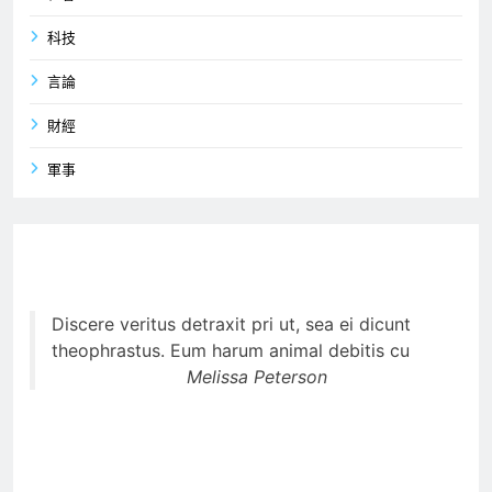
科技
言論
財經
軍事
Discere veritus detraxit pri ut, sea ei dicunt
theophrastus. Eum harum animal debitis cu
Melissa Peterson