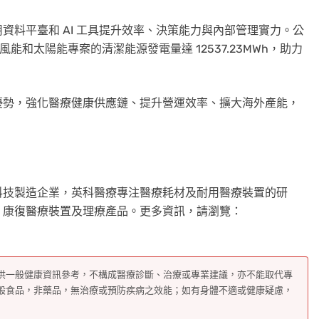
資料平臺和 AI 工具提升效率、決策能力與內部管理實力。公
年風能和太陽能專案的清潔能源發電量達 12537.23MWh，助力
優勢，強化醫療健康供應鏈、提升營運效率、擴大海外產能，
科技製造企業，英科醫療專注醫療耗材及耐用醫療裝置的研
、康復醫療裝置及理療產品。更多資訊，請瀏覽：
供一般健康資訊參考，不構成醫療診斷、治療或專業建議，亦不能取代專
般食品，非藥品，無治療或預防疾病之效能；如有身體不適或健康疑慮，