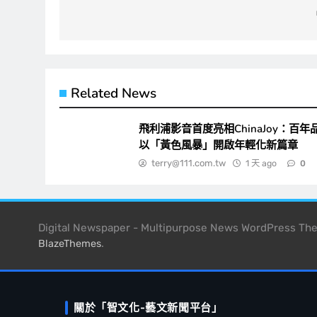
導
覽
Related News
飛利浦影音首度亮相ChinaJoy：百年
以「黃色風暴」開啟年輕化新篇章
terry@111.com.tw
1 天 ago
0
Digital Newspaper - Multipurpose News WordPress T
.
BlazeThemes
關於「智文化-藝文新聞平台」