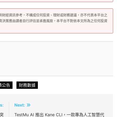
供財經資訊參考，不構成任何投資、理財或財務建議，亦不代表本平台之
資決策應由讀者自行評估並承擔風險，本平台不對依本文所為之任何投資
績公告
財務數據
s:
Next:
突
TestMu AI 推出 Kane CLI，一款專為人工智慧代