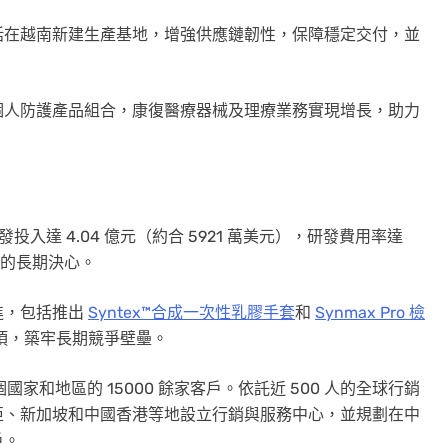
括在越南新建生產基地，增強供應鏈韌性，保障穩定交付，並
個人防護產品組合，康復醫療器械及理療業務實現增長，助力
入達 4.04 億元（約合 5921 萬美元），研發費用率達
新的長期決心。
進，包括推出
Syntex™合成一次性乳膠手套
和
Synmax Pro 檢
 項，築牢長期競爭壁壘。
國家和地區的 15000 餘家客戶。依託近 500 人的全球行銷
亞、新加坡和中國香港等地設立行銷與服務中心，並規劃在中
戶。