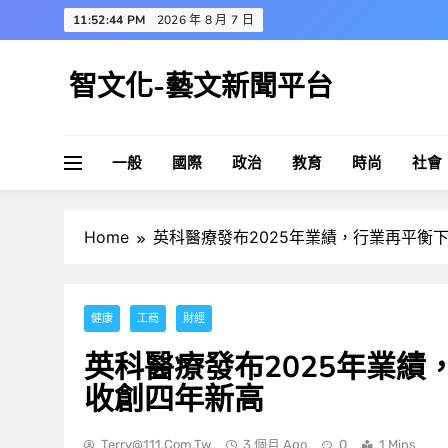
Skip
11:52:45 PM
2026 年 8 月 7 日
to
content
智文化-藝文新聞平台
一般
國際
政治
教育
時尚
社會
Home
英科醫療發布2025年業績，行業再平衡
健康
工商
財經
英科醫療發布2025年業
收創四年新高
Terry@111.com.tw
3 個月 Ago
0
1 Mins