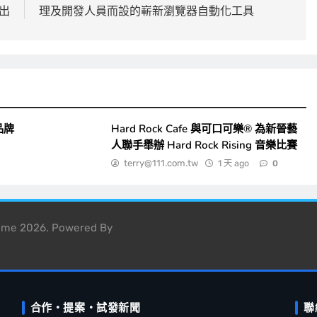
出
理及開發人員而設的嶄新瀏覽器自動化工具
品牌
Hard Rock Cafe 與可口可樂® 為新晉藝
人聯手舉辦 Hard Rock Rising 音樂比賽
terry@111.com.tw
1 天 ago
0
heme 2026. Powered By
合作・提案・試發新聞
聯