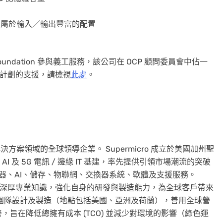
數量，屬於輸入／輸出豐富的配置
ject Foundation 參與義工服務，該公司在 OCP 顧問委員會中佔一
活動與計劃的支援，請檢視
此處
。
體 IT 解決方案領域的全球領導企業。 Supermicro 成立於美國加州聖
及 5G 電訊 / 邊緣 IT 基建，率先提供引領市場潮流的突破
伺服器、AI、儲存、物聯網、交換器系統、軟體及支援服務。
領域的深厚專業知識，強化自身的研發與製造能力，為全球客戶帶來
團隊設計及製造（地點包括美國、亞洲及荷蘭），善用全球營
旨在降低總擁有成本 (TCO) 並減少對環境的影響（綠色運