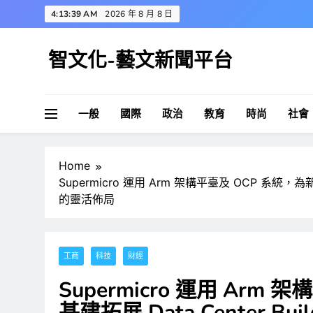
Skip
4:13:40 AM
2026 年 8 月 8 日
to
content
智文化-藝文新聞平台
一般
國際
政治
教育
時尚
社會
Home
Supermicro 運用 Arm 架構平臺及 OCP 系統，為新一代 A
的靈活佈局
工商
科技
財經
Supermicro 運用 Arm
基建拓展 Data Center Buil