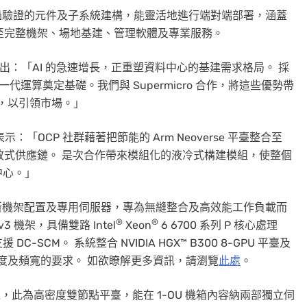
S 採經過驗證的元件及子系統建構，能靈活地進行端對端部署，涵蓋
，以至完整機架、場地基建、管理軟體及專業服務。
wad 指出：「AI 的急速增長，正重塑資料中心的基建需求格局。 採
平臺，為新一代運算奠定基礎。我們與 Supermicro 合作，將這些優勢帶
統，以引領市場。」
vie 表示：「OCP 社群藉著把節能的 Arm Neoverse 平臺整合至
 基建的開放式供應鏈。 是次合作帶來模組化的液冷式構建模組，使整個
中心。」
列，包括全新機架配置及專用伺服器，專為無縫整合及高效能工作負載而
®
®
v3 機架，具備雙路 Intel
Xeon
6 6700 系列 P 核心處理
C-SCM。 系統整合 NVIDIA HGX™ B300 8-GPU 平臺及
密度及頻寬的要求。 如欲瞭解更多資訊，請瀏覽
此處
。
ORv3 環境，此為高密度雙節點平臺，能在 1-OU 機箱內容納兩部獨立伺