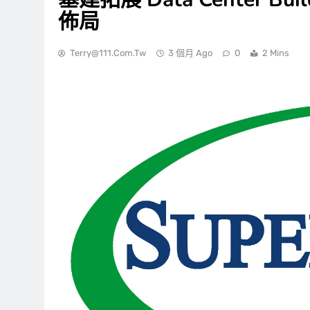
佈局
Terry@111.com.tw
3 個月 Ago
0
2 Mins