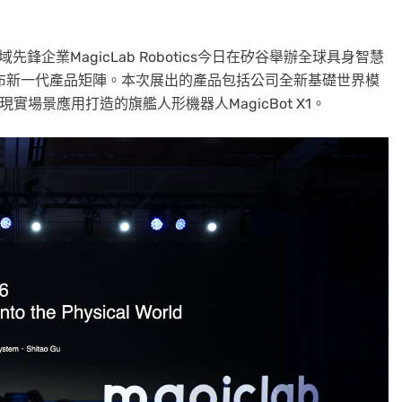
先鋒企業MagicLab Robotics今日在矽谷舉辦全球具身智慧
 Summit)，發布新一代產品矩陣。本次展出的產品包括公司全新基礎世界模
現實場景應用打造的旗艦人形機器人MagicBot X1。