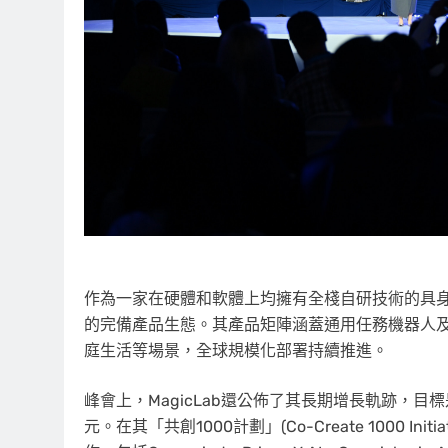
作為一家在硬體和軟體上均擁有全棧自研技術的具身智
的完備產品生態。其產品矩陣涵蓋通用任務機器人
庭生活等場景，全球規模化部署持續推進。
峰會上，MagicLab還公佈了其長期增長軌跡，目
元。在其「共創1000計劃」(Co-Create 1000 