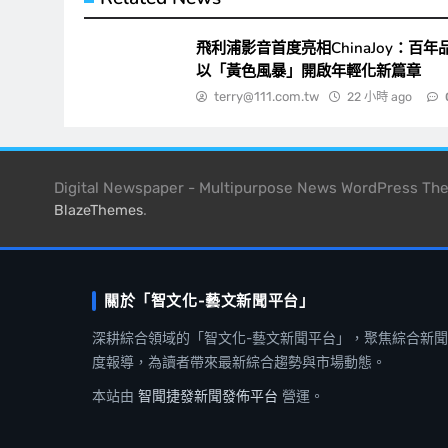
飛利浦影音首度亮相ChinaJoy：百年
以「黃色風暴」開啟年輕化新篇章
terry@111.com.tw
22 小時 ago
Digital Newspaper - Multipurpose News WordPress T
.
BlazeThemes
關於「智文化-藝文新聞平台」
深耕綜合領域的「智文化-藝文新聞平台」，聚焦綜合新
度報導，為讀者帶來最新綜合趨勢與市場動態。
本站由
智聞捷發新聞發佈平台
營運。