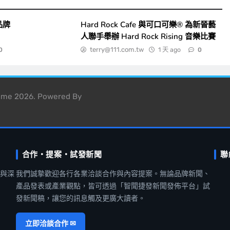
品牌
Hard Rock Cafe 與可口可樂® 為新晉藝
人聯手舉辦 Hard Rock Rising 音樂比賽
terry@111.com.tw
1 天 ago
0
0
heme 2026. Powered By
合作・提案・試發新聞
聯
聞與深
我們誠摯歡迎各行各業洽談合作與內容提案。無論品牌新聞、
產品發表或產業觀點，皆可透過「智聞捷發新聞發佈平台」試
發新聞稿，讓您的訊息觸及更廣大讀者。
立即洽談合作 ✉