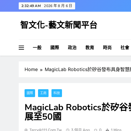
Skip
2:32:50 AM
2026 年 8 月 6 日
to
content
智文化-藝文新聞平台
一般
國際
政治
教育
時尚
社會
Home
MagicLab Robotics於矽谷發布具
國際
工商
科技
MagicLab Robotic
展至50國
Terry@111.com.tw
3 個月 Ago
0
1 Mins