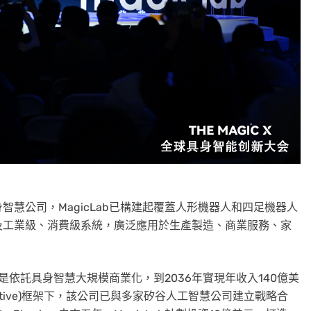
慧公司，MagicLab已構建起覆蓋人形機器人和四足機器人
及工業級、消費級系統，廣泛應用於生產製造、商業服務、家
標是依託具身智慧大規模商業化，到2036年實現年收入140億美
Initiative)框架下，該公司已與多家矽谷人工智慧公司建立戰略合