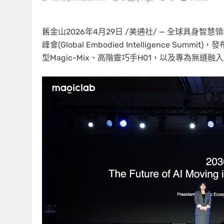
舊金山
2026年4月29日
/美通社/ — 全球具身智慧領域
峰會(Global Embodied Intelligence
型Magic-Mix、高階靈巧手H01，以及專為無縫融入