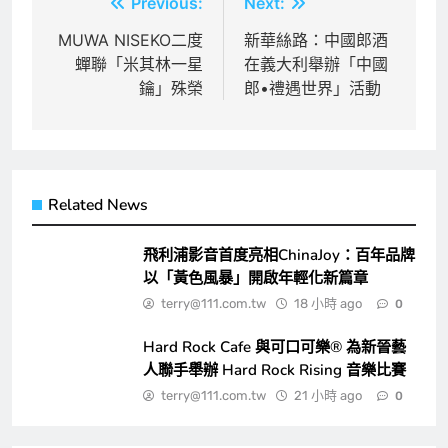
文
Previous:
Next:
章
MUWA NISEKO二度
新華絲路：中國郎酒
蟬聯「米其林一星
在義大利舉辦「中國
導
鑰」殊榮
郎•禮遇世界」活動
覽
Related News
飛利浦影音首度亮相ChinaJoy：百年品牌
以「黃色風暴」開啟年輕化新篇章
terry@111.com.tw
18 小時 ago
0
Hard Rock Cafe 與可口可樂® 為新晉藝
人聯手舉辦 Hard Rock Rising 音樂比賽
terry@111.com.tw
21 小時 ago
0