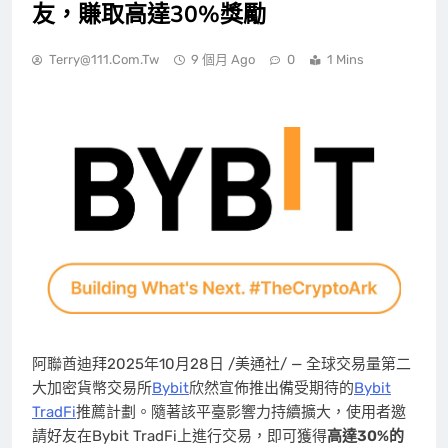
友，賺取高達30%獎勵
Terry@111.com.tw
9 個月 Ago
0
1 Mins
阿聯酋迪拜
2025年10月28日
/美通社/ — 全球交易量第二
大加密貨幣交易所
Bybit
欣然宣佈推出備受期待的
Bybit
TradFi
推薦計劃。隨著該平臺影響力持續擴大，使用者邀
請好友在Bybit TradFi上進行交易，即可獲得
高達
30%的