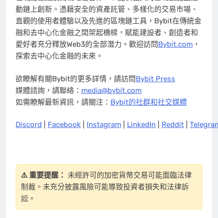
動鏈上創新。憑藉安全的資產託管、多樣化的交易市場、
直觀的使用者體驗以及先進的區塊鏈工具，Bybit在傳統金
融和去中心化金融之間架起橋樑，賦能建設者、創造者和
愛好者充分釋放Web3的全部潛力。歡迎訪問
Bybit.com
，
探索去中心化金融的未來。
欲瞭解有關Bybit的更多詳情，請訪問
Bybit Press
媒體諮詢，請聯絡：
media@bybit.com
如需瞭解最新資訊，請關注：
Bybit的社群和社交媒體
Discord
|
Facebook
|
Instagram
|
LinkedIn
|
Reddit
|
Telegra
⚠️ 重要提醒：
未經許可的加密貨幣交易可能面臨法律
制裁。未充分披露風險可能導致投資者損失和法律訴
訟。