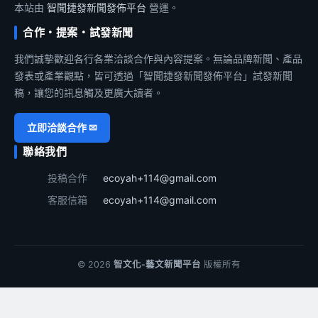
本站由
智聞捷發新聞發佈平台
營運。
合作・提案・試發新聞
我們誠摯歡迎各行各業洽談合作與內容提案。無論品牌新聞、產品
發表或產業觀點，皆可透過「智聞捷發新聞發佈平台」試發新聞
稿，讓您的訊息觸及更廣大讀者。
立即洽談合作 ✉
聯絡我們
投稿合作
ecoyah+114@gmail.com
客服信箱
ecoyah+114@gmail.com
© 2026
智文化-藝文新聞平台
版權所有