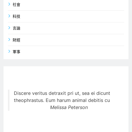
社會
科技
言論
財經
軍事
Discere veritus detraxit pri ut, sea ei dicunt
theophrastus. Eum harum animal debitis cu
Melissa Peterson