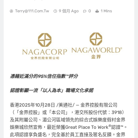
Terry@111.com.tw
9 個月 Ago
0
1 Mins
憑藉近滿分的
95%
信任指數
™
評分
認證彰顯一流「以人為本」職場文化承諾
香港
2025年10月28日
/美通社/ — 金界控股有限公司
（「金界控股」或「本公司」，港交所股份代號：3918）
及其附屬公司、湄公河區域領先的綜合式娛樂度假村金界
®
娛樂城欣然宣佈，最近榮獲Great Place To Work
認證™。
此項認證享負盛名，完全基於員工直接及匿名反饋。金界