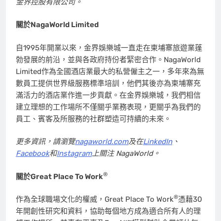
金界控股有限公司。
關於
NagaWorld Limited
自1995年開業以來，金界娛樂城一直走在柬埔寨旅遊業蓬
勃發展的前沿，並與各政府持份者緊密合作。NagaWorld
Limited作為全國酒店業最大的私營僱主之一，多年來為無
數員工提供世界級服務標準培訓，他們其後亦為柬埔寨充
滿活力的酒店業作進一步貢獻。在金界娛樂城，我們相信
建立理想的工作場所不僅關乎業務表現，更關乎為我們的
員工、賓客及所服務的社群塑造可持續的未來。
更多資訊，請瀏覽
nagaworld.com
及在
LinkedIn
、
Facebook
和
Instagram
上關注
NagaWorld
。
®
關於
Great Place To Work
®
作為全球職場文化的權威，Great Place To Work
憑藉30
年開創性研究和資料，協助每個地方成為適合所有人的理