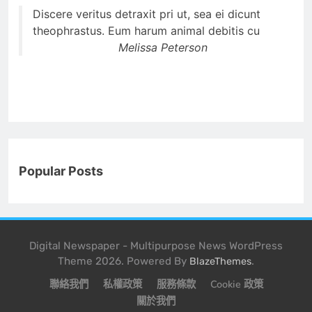
Discere veritus detraxit pri ut, sea ei dicunt
theophrastus. Eum harum animal debitis cu
Melissa Peterson
Popular Posts
Digital Newspaper - Multipurpose News WordPress
Theme 2026. Powered By
.
BlazeThemes
聯絡我們
私權政策
服務條款
Cookie 政策
關於我們