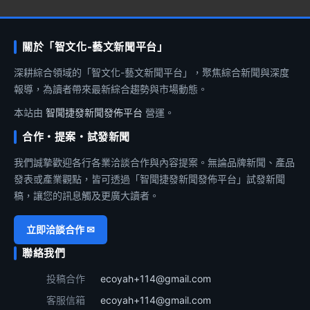
關於「智文化-藝文新聞平台」
深耕綜合領域的「智文化-藝文新聞平台」，聚焦綜合新聞與深度
報導，為讀者帶來最新綜合趨勢與市場動態。
本站由
智聞捷發新聞發佈平台
營運。
合作・提案・試發新聞
我們誠摯歡迎各行各業洽談合作與內容提案。無論品牌新聞、產品
發表或產業觀點，皆可透過「智聞捷發新聞發佈平台」試發新聞
稿，讓您的訊息觸及更廣大讀者。
立即洽談合作 ✉
聯絡我們
投稿合作
ecoyah+114@gmail.com
客服信箱
ecoyah+114@gmail.com