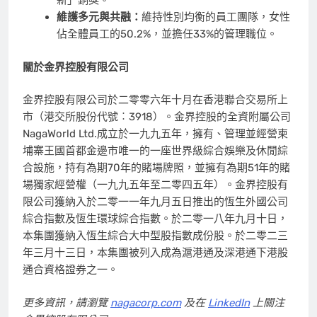
新」銅獎。
維護多元與共融：
維持性別均衡的員工團隊，女性
佔全體員工的50.2%，並擔任33%的管理職位。
關於金界控股有限公司
金界控股有限公司於二零零六年十月在香港聯合交易所上
市（港交所股份代號︰3918）。金界控股的全資附屬公司
NagaWorld Ltd.成立於一九九五年，擁有、管理並經營柬
埔寨王國首都金邊市唯一的一座世界級綜合娛樂及休閒綜
合設施
，持有為期
70年的賭場牌照，並擁有為期51年的賭
場獨家經營權（一九九五年至二零四五年）
。金界控股有
限公司獲納入於二零一一年九月五日推出的恆生外國公司
綜合指數及恆生環球綜合指數。於二零一八年九月十日，
本集團獲納入恆生綜合大中型股指數成份股。於二零二三
年三月十三日，本集團被列入成為滬港通及深港通下港股
通合資格證券之一。
更多資訊，請瀏覽
nagacorp.com
及在
LinkedIn
上關注