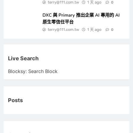
terry@111.com.tw
1 天 ago
0
DXC 與 Primary 推出企業 AI 專用的 AI
原生零信任平台
terry@111.com.tw
1 天 ago
0
Live Search
Blocksy: Search Block
Posts