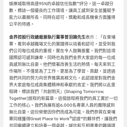
娛樂城取得高達95%的卓越信任指數™評分。這一卓越分
數，標誌一個優良的工作環境。讓員工感到安全並獲賦予
能力以盡展所長，同時在認可、獎勵和成長機會方面獲得
公平的待遇。
金界控股行政總裁兼執行董事曾羽鋒先生
表示：「在柬埔
寨，看到卓越職場文化的實踐得以培養和認可，並受到我
們公司每位成員的重視，實在令人鼓舞振奮。我們對這項
國際認可感到謙卑，同時也為我們金界大家庭的每一位成
員感到無比自豪。他們懷著改善生活的熱情，每天來到工
作場所，不僅是為了工作，更是為了學習、貢獻，並透過
我們共同的努力向世界推廣高棉文化。此認證是對我們金
界大家庭每位成員集體精神和奉獻的肯定。我們將以此里
程碑，標誌我們『共創明天』(Shaping Tomorrow,
Together)旅程的新篇章，這個旅程將我們的員工置於一切
工作的核心。我們為擁有逾6,000名專業人員的團隊感到
無比自豪。這份榮譽因你們而成為可能。我們恭賀在柬埔
®
寨同樣獲得Great Place to Work
認證™的夥伴們，讓我們
共同繼續建立和培養一個卓越、誠信和互相尊重的職場環