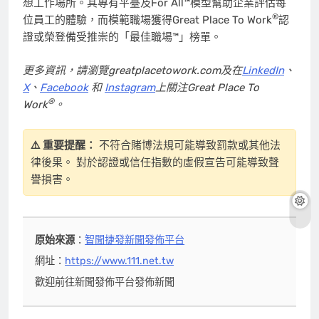
想工作場所。其專有平臺及For All™模型幫助企業評估每
®
位員工的體驗，而模範職場獲得Great Place To Work
認
證或榮登備受推崇的「最佳職場™」榜單。
更多資訊
，
請瀏覽
greatplacetowork.com
及在
LinkedIn
、
X
、
Facebook
和
Instagram
上關注
Great Place To
®
Work
。
⚠️ 重要提醒：
不符合賭博法規可能導致罰款或其他法
律後果。 對於認證或信任指數的虛假宣告可能導致聲
譽損害。
原始來源
：
智聞捷發新聞發佈平台
網址：
https://www.111.net.tw
歡迎前往新聞發佈平台發佈新聞