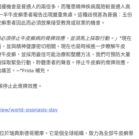
困擾機會是普通人的兩倍多，而罹患精神疾病風險較普通人高
近一半牛皮癬患者報告出現嚴重焦慮。這種歧視甚為普遍：五份
皮癬患者因此而必須放棄接受教育或就業的機會。
們必須停止牛皮癬病的骨牌效應，並須馬上採取行動。」
*現在
面，並與精神健康密切相關。現在也是時候進一步瞭解牛皮
療牛皮癬，並採用最佳可能治療和整體方法，我們可預防大量
須採取緊急行動，聆聽患者的聲音。停止牛皮癬的骨牌效應，
。—*Frida 補充
。
時候停止此骨牌效應。
iew/world-psoriasis-day
成立，總部位於瑞典斯德哥爾摩。它是個全球組織，致力為全部牛皮癬患