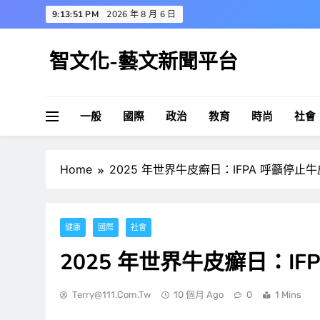
Skip
9:13:52 PM
2026 年 8 月 6 日
to
content
智文化-藝文新聞平台
一般
國際
政治
教育
時尚
社會
Home
2025 年世界牛皮癬日：IFPA 呼籲停
健康
國際
社會
2025 年世界牛皮癬日：I
Terry@111.com.tw
10 個月 Ago
0
1 Mins