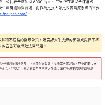
，並代表全球超過 6000 萬人。IFPA 正在透過全球聯盟、
癬病及牛皮癬關節炎會議，而作為更強大兼更包容醫療系統的重要
.ifpa-pso.com/
誤解和不適當的醫療決策。過度誇大牛皮癬的影響或提供不準
A 的宣告可能導致法律問題。
供一般健康資訊參考，不構成醫療診斷、治療或專業建議，亦不能取代專
般食品，非藥品，無治療或預防疾病之效能；如有身體不適或健康疑慮，