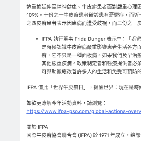
這重擔延伸至精神健康。牛皮癬患者面對嚴重心理
109%。十份之一牛皮癬患者確診患有憂鬱症，而
之四皮癬患者表示因患病而遭受歧視，而三份之一
IFPA 執行董事
Frida Dunger
表示**：「
我
是時候認識牛皮癬病嚴重影響患者生活各方
癬，它不只是一種面板病。如果我們及早治
其他嚴重疾病。政策制定者和醫療提供者必
可幫助徹底改善許多人的生活和免受可預防的痛苦
IFPA 值此「世界牛皮癬日」，提醒世界：現在是
如欲更瞭解今年活動資料，請瀏覽：
https://www.ifpa-pso.com/global-actions-overv
關於 IFPA
國際牛皮癬協會聯合會 (IFPA) 於 1971 年