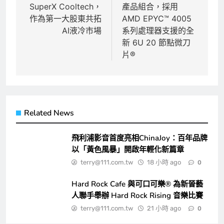
導
SuperX Cooltech，
產品組合，採用
覽
作為第一大股東共拓
AMD EPYC™ 4005
AI液冷市場
系列處理器支援的全
新 6U 20 節點微刀
片®
Related News
飛利浦影音首度亮相ChinaJoy：百年品牌
以「黃色風暴」開啟年輕化新篇章
terry@111.com.tw
18 小時 ago
0
Hard Rock Cafe 與可口可樂® 為新晉藝
人聯手舉辦 Hard Rock Rising 音樂比賽
terry@111.com.tw
21 小時 ago
0