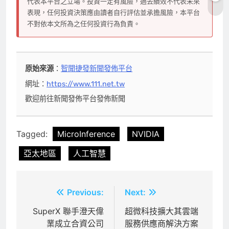
代表本平台之立場。投資一定有風險，過去績效不代表未來
表現，任何投資決策應由讀者自行評估並承擔風險，本平台
不對依本文所為之任何投資行為負責。
原始來源
：
智聞捷發新聞發佈平台
網址：
https://www.111.net.tw
歡迎前往新聞發佈平台發佈新聞
Tagged:
MicroInference
NVIDIA
亞太地區
人工智慧
文
Previous:
Next:
章
SuperX 聯手澄天偉
超微科技擴大其雲端
業成立合資公司
服務供應商解決方案