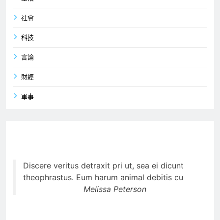
社會
科技
言論
財經
軍事
Discere veritus detraxit pri ut, sea ei dicunt
theophrastus. Eum harum animal debitis cu
Melissa Peterson