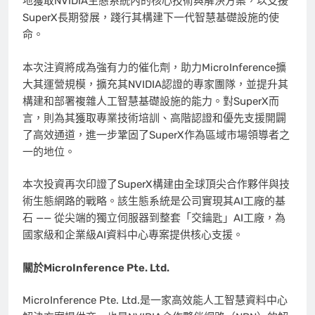
地獲取NVIDIA生態系統內的核心技術與解決方案，以支援
SuperX長期發展，踐行其構建下一代智慧基礎設施的使
命。
本次注資將成為強有力的催化劑，助力MicroInference擴
大其運營規模，擴充其NVIDIA認證的專家團隊，並提升其
構建和部署複雜人工智慧基礎設施的能力。對SuperX而
言，則為其獲取專業技術培訓、高階認證和優先支援開闢
了高效通道，進一步鞏固了SuperX作為區域市場領導者之
一的地位。
本次投資再次印證了SuperX構建由全球頂尖合作夥伴與技
術生態網路的戰略。該生態系統是公司實現其AI工廠的基
石 —— 從尖端的獨立伺服器到整套「交鑰匙」AI工廠，為
國家級和企業級AI資料中心專案提供核心支援。
關於MicroInference Pte. Ltd.
MicroInference Pte. Ltd.是一家高效能人工智慧資料中心