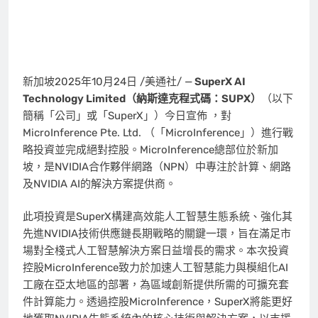
新加坡
2025年10月24日
/美通社/ —
SuperX AI
Technology Limited（納斯達克程式碼：SUPX）
（以下
簡稱
「
公司」或
「
SuperX」）今日宣佈 ，對
MicroInference Pte. Ltd. （
「
MicroInference」）進行戰
略投資並完成絕對控股。MicroInference總部位於新加
坡，是NVIDIA合作夥伴網路（NPN）中專注於計算、網路
及NVIDIA AI的解決方案提供商。
此項投資是SuperX構建高效能人工智慧生態系統、強化其
先進NVIDIA技術供應鏈長期戰略的關鍵一環，旨在滿足市
場對全棧式人工智慧解決方案日益增長的需求。本次投資
控股MicroInference致力於加速人工智慧能力與模組化AI
工廠在亞太地區的部署，為區域創新提供所需的可擴充套
件計算能力。透過控股MicroInference，SuperX將能更好