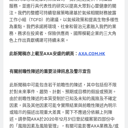
服務，並進行具代表性的研究以提高大眾對心靈健康的關
注。我們的整體可持續發展策略建基於氣候相關財務披露
工作小組（TCFD）的建議，以氣候政策和提高生物多樣性
為重點。我們承諾將環境、社會和管治元素融入我們的業
務，務求在投資者、保險供應商、國際模範企業的三大角
色上作出貢獻構建可持續未來。
此新聞稿亦上載至AXA安盛的網頁：
AXA.COM.HK
有關前瞻性陳述的重要法律訊息及警示宣告
此新聞稿中可能包含若干前瞻性的陳述，其中包括但不限
於對未來事件、趨勢、計劃、預期或目標的假設或預測。
由於前瞻性陳述的本質受制於已知及未知的風險及不確定
因素，與及其他因素可能令實際結果與前瞻性陳述內明示
或暗示的描述出現重大差異，閣下不應過分依賴上列陳
述。請參閱AXA於2020年12月31日登記檔案第四部份中
的「風險因素及風險管理」，有關可能影響AXA業務及/或