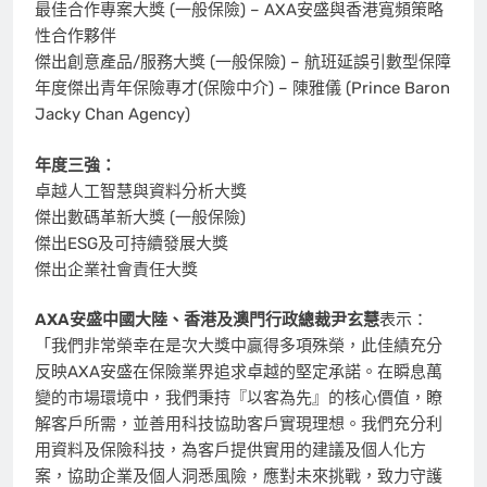
最佳合作專案大獎 (一般保險) – AXA安盛與香港寬頻策略
性合作夥伴
傑出創意產品/服務大獎 (一般保險) – 航班延誤引數型保障
年度傑出青年保險專才(保險中介) – 陳雅儀 (Prince Baron
Jacky Chan Agency)
年度三強：
卓越人工智慧與資料分析大獎
傑出數碼革新大獎 (一般保險)
傑出ESG及可持續發展大獎
傑出企業社會責任大獎
AXA安盛中國大陸、香港及澳門行政總裁尹玄慧
表示：
「我們非常榮幸在是次大獎中贏得多項殊榮，此佳績充分
反映AXA安盛在保險業界追求卓越的堅定承諾。在瞬息萬
變的市場環境中，我們秉持『以客為先』的核心價值，瞭
解客戶所需，並善用科技協助客戶實現理想。我們充分利
用資料及保險科技，為客戶提供實用的建議及個人化方
案，協助企業及個人洞悉風險，應對未來挑戰，致力守護