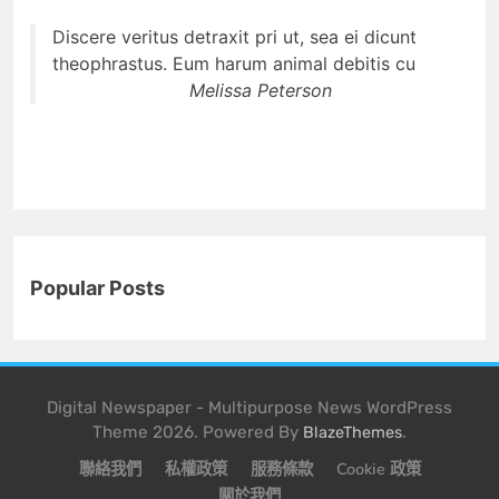
Discere veritus detraxit pri ut, sea ei dicunt
theophrastus. Eum harum animal debitis cu
Melissa Peterson
Popular Posts
Digital Newspaper - Multipurpose News WordPress
Theme 2026. Powered By
.
BlazeThemes
聯絡我們
私權政策
服務條款
Cookie 政策
關於我們