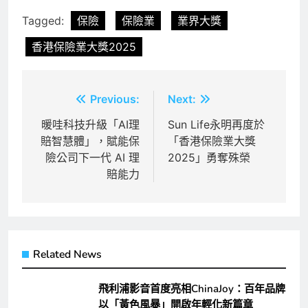
Tagged:
保險
保險業
業界大獎
香港保險業大獎2025
文
Previous:
Next:
章
暖哇科技升級「AI理
Sun Life永明再度於
賠智慧體」，賦能保
「香港保險業大獎
導
險公司下一代 AI 理
2025」勇奪殊榮
覽
賠能力
Related News
飛利浦影音首度亮相ChinaJoy：百年品牌
以「黃色風暴」開啟年輕化新篇章