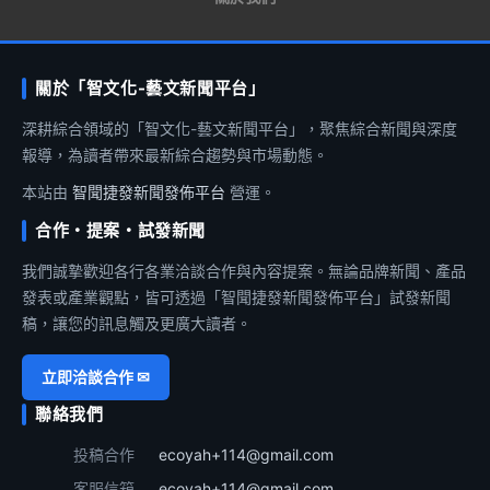
關於「智文化-藝文新聞平台」
深耕綜合領域的「智文化-藝文新聞平台」，聚焦綜合新聞與深度
報導，為讀者帶來最新綜合趨勢與市場動態。
本站由
智聞捷發新聞發佈平台
營運。
合作・提案・試發新聞
我們誠摯歡迎各行各業洽談合作與內容提案。無論品牌新聞、產品
發表或產業觀點，皆可透過「智聞捷發新聞發佈平台」試發新聞
稿，讓您的訊息觸及更廣大讀者。
立即洽談合作 ✉
聯絡我們
投稿合作
ecoyah+114@gmail.com
客服信箱
ecoyah+114@gmail.com