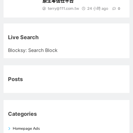
原生零信任平台
terry@111.com.tw
24 小時 ago
0
Live Search
Blocksy: Search Block
Posts
Categories
Homepage Ads