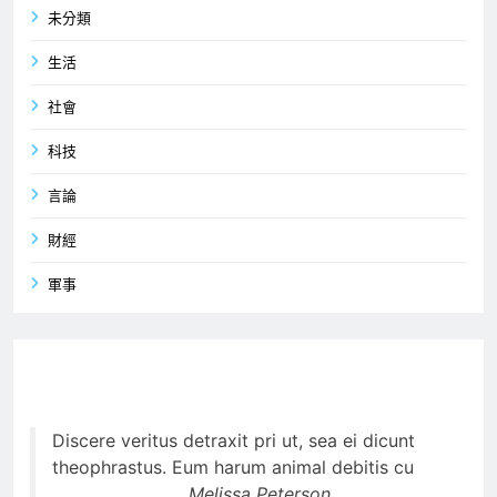
未分類
生活
社會
科技
言論
財經
軍事
Discere veritus detraxit pri ut, sea ei dicunt
theophrastus. Eum harum animal debitis cu
Melissa Peterson