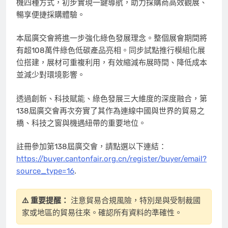
機四種方式，初步實現一鍵導航，助力採購商高效觀展、
暢享便捷採購體驗。
本屆廣交會將進一步強化綠色發展理念。整個展會期間將
有超108萬件綠色低碳產品亮相。同步試點推行模組化展
位搭建，展材可重複利用，有效縮減布展時間、降低成本
並減少對環境影響。
透過創新、科技賦能、綠色發展三大維度的深度融合，第
138屆廣交會再次夯實了其作為連線中國與世界的貿易之
橋、科技之窗與機遇紐帶的重要地位。
註冊參加第138屆廣交會，請點選以下連結：
https://buyer.cantonfair.org.cn/register/buyer/email?
source_type=16
.
⚠️ 重要提醒：
注意貿易合規風險，特別是與受制裁國
家或地區的貿易往來。確認所有資料的準確性。