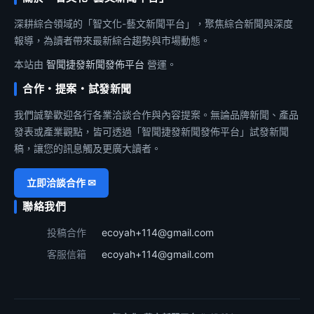
深耕綜合領域的「智文化-藝文新聞平台」，聚焦綜合新聞與深度
報導，為讀者帶來最新綜合趨勢與市場動態。
本站由
智聞捷發新聞發佈平台
營運。
合作・提案・試發新聞
我們誠摯歡迎各行各業洽談合作與內容提案。無論品牌新聞、產品
發表或產業觀點，皆可透過「智聞捷發新聞發佈平台」試發新聞
稿，讓您的訊息觸及更廣大讀者。
立即洽談合作 ✉
聯絡我們
投稿合作
ecoyah+114@gmail.com
客服信箱
ecoyah+114@gmail.com