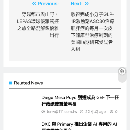
文
Previous:
Next:
章
穿越都市與山野，
歌禮完成小分子GLP-
LEPAS環球優雅駕控
1R激動劑ASC30治療
導
之旅全路況解鎖優雅
肥胖症的每月一次皮
覽
出行
下儲庫型治療制劑的
美國IIa期研究受試者
入組
Related News
Diego Mesa Puyo 獲選成為 GEF 下一任
行政總裁兼董事長
terry@111.com.tw
22 小時 ago
0
DXC 與 Primary 推出企業 AI 專用的 AI