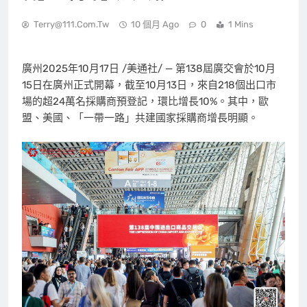
Terry@111.com.tw
10 個月 Ago
0
1 Mins
廣州
2025年10月17日
/美通社/ — 第138屆廣交會於10月
15日在廣州正式開幕，截至10月13日，來自218個出口市
場的超24萬名採購商預登記，環比增長10%。其中，歐
盟、美國、「一帶一路
」
共建國家採購商增長明顯。