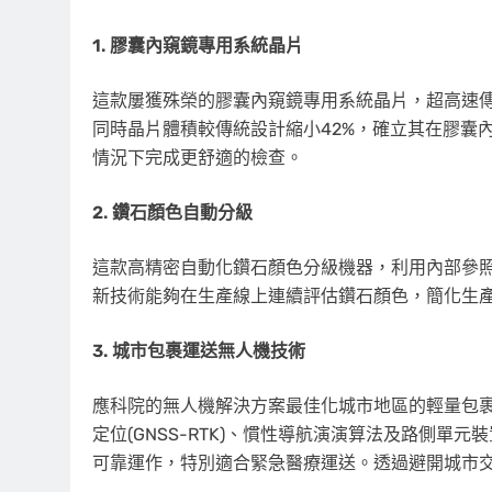
1. 膠囊內窺鏡專用系統晶片
這款屢獲殊榮的膠囊內窺鏡專用系統晶片，超高速
同時晶片體積較傳統設計縮小42%，確立其在膠囊
情況下完成更舒適的檢查。
2. 鑽石顏色自動分級
這款高精密自動化鑽石顏色分級機器，利用內部參照
新技術能夠在生產線上連續評估鑽石顏色，簡化生
3. 城市包裹運送無人機技術
應科院的無人機解決方案最佳化城市地區的輕量包
定位(GNSS-RTK)、慣性導航演演算法及路側單
可靠運作，特別適合緊急醫療運送。透過避開城市