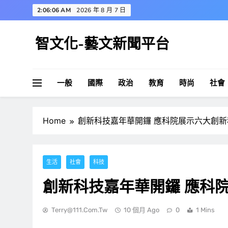
Skip
2:06:07 AM
2026 年 8 月 7 日
to
content
智文化-藝文新聞平台
一般
國際
政治
教育
時尚
社會
Home
創新科技嘉年華開鑼 應科院展示六大創新
生活
社會
科技
創新科技嘉年華開鑼 應科
Terry@111.com.tw
10 個月 Ago
0
1 Mins