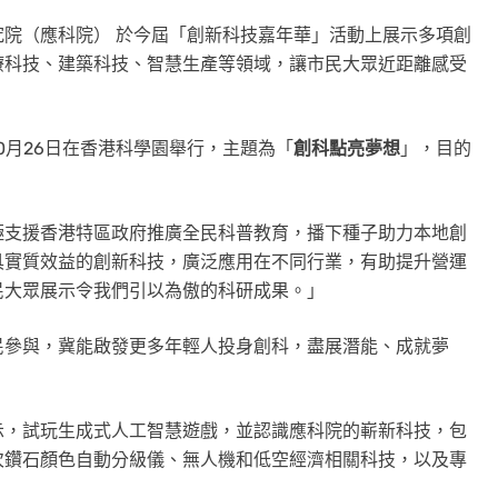
研究院（應科院） 於今屆「創新科技嘉年華」活動上展示多項創
療科技、建築科技、智慧生產等領域，讓市民大眾近距離感受
0月26日在香港科學園舉行，主題為「
創科點亮夢想
」，
目的
極支援香港特區政府推廣全民科普教育，播下種子助力本地創
具實質效益的創新科技，廣泛應用在不同行業，有助提升營運
民大眾展示令我們引以為傲的科研成果。」
民參與，冀能啟發更多年輕人投身創科，盡展潛能、成就夢
示，試玩生成式人工智慧遊戲，並認識應科院的嶄新科技，包
次鑽石顏色自動分級儀、無人機和低空經濟相關科技，以及專