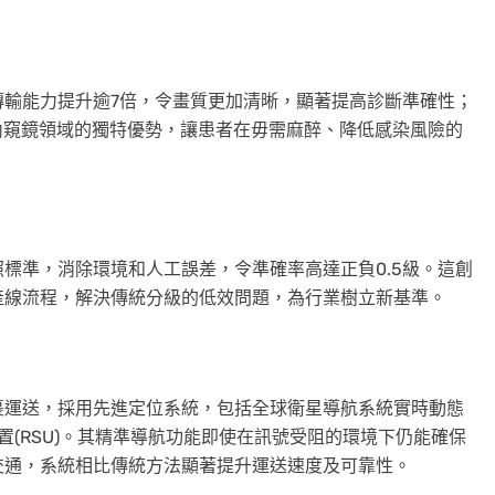
傳輸能力提升逾7倍，令畫質更加清晰，顯著提高診斷準確性；
內窺鏡領域的獨特優勢，讓患者在毋需麻醉、降低感染風險的
標準，消除環境和人工誤差，令準確率高達正負0.5級。這創
產線流程，解決傳統分級的低效問題，為行業樹立新基準。
裹運送，採用先進定位系統，包括全球衛星導航系統實時動態
元裝置(RSU)。其精準導航功能即使在訊號受阻的環境下仍能確保
交通，系統相比傳統方法顯著提升運送速度及可靠性。