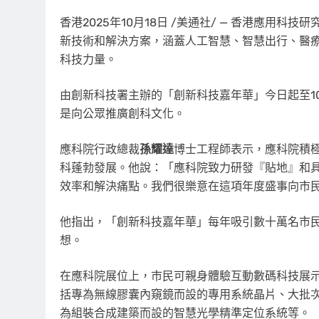
香港
2025年10月18日
/美通社/ — 香港應用科技
新技術和解決方案，涵蓋人工智慧、智慧出行、醫
科技力量。
由創新科技署主辦的「創新科技嘉年華」今日起至1
是
向公眾推廣創科文化。
應科院行政總裁
孫耀達
博士工程師表示，應科院積
科蓬勃發展。他說：「應科院致力研發『貼地』和
效率和解決痛點。我們很樂意在這項年度盛事向市
他指出，「創新科技嘉年華」每年吸引數十萬名市
想。
在應科院展位上，市民可親身體驗互動數碼科技展
括專為無線膠囊內窺鏡而設的專用系統晶片、大批
為組裝合成建築而設的智慧光學精準定位系統等。