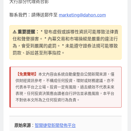
大行部分代理商合影
聯系我們：請傳送郵件至
marketing@dahon.com
⚠️ 重要提醒：
* 發布虛假或誤導性資訊可能導致法律責
任和聲譽損害。 * 內幕交易和市場操縱是嚴重的違法行
為，會受到嚴厲的處罰。 * 未能遵守證券法規可能導致
罰款、訴訟甚至刑事指控。
【免責聲明】
本文內容由系統自動彙整自公開新聞來源，僅
供財經資訊參考，不構成任何投資、理財或財務建議，亦不
代表本平台之立場。投資一定有風險，過去績效不代表未來
表現，任何投資決策應由讀者自行評估並承擔風險，本平台
不對依本文所為之任何投資行為負責。
原始來源
：
智聞捷發新聞發佈平台