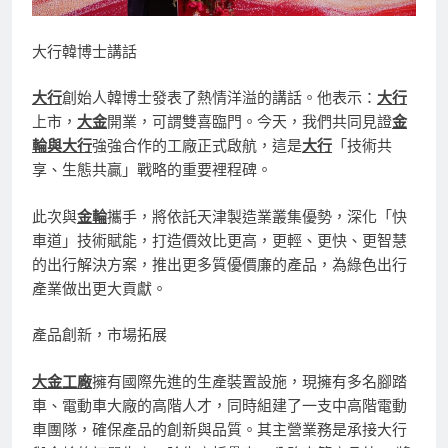
大行韓博士講話
大行
創始人韓博士發表了熱情洋溢的講話。他表示：
大行
上市，
大金
開業，可謂雙喜臨門。今天，我們共同見證
金
輪與大行
強強合作的工廠正式啟航，這是
大行
「技術共
享、生態共贏」戰略的重要裡程碑。
此次與
金輪
攜手，將依託天津製造業叢集優勢，深化「快
車道」技術賦能，打造價效比更高，更輕、更快、更智慧
的出行解決方案，推出更多質優價廉的產品，為綠色出行
產業做出更大貢獻。
產品創新，市場拓展
大金工廠
擁有國際先進的生產裝置設施，現擁有多名腳踏
車、電動車大廠的高階人才，同時組建了一支中高階電動
車團隊，確保產品的創新與品質。其主營業務是承接大行