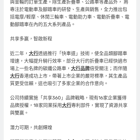
與金輪的訂單生產。除生產折疊車、公路車等產品外， 將
專注於電動車及腳踏車的研發、生產與銷售，全力推出包
括電摩/輕摩、休閒三輪車、電動助力車、電動折疊車、電
動腳踏車在內的五大系列產品。
共享多贏，智啟新程
近二年，
大行
透過推行「快車道」技術，使全品類腳踏車
增速，大幅提升騎行效率，部分大行的折疊車已經快過市
場上一些名牌的碳纖公路車，
大行品牌
倍受關注；而伴隨
大行
香港成功上市，帶著上市企業的嚴苛標準，其生產品
質更受信賴，這也吸引了多家企業的合作意向。
公司持續實施「共享360」品牌戰略，現有16家企業獲得
品牌授權，18家同業採用
大行
專利部件，實現了資源共享
與雙贏。
潛力可期，共創輝煌