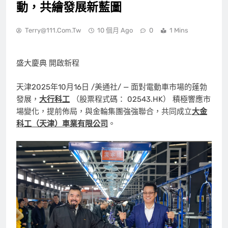
動，共繪發展新藍圖
Terry@111.com.tw
10 個月 Ago
0
1 Mins
盛大慶典 開啟新程
天津
2025年10月16日
/美通社/ — 面對電動車市場的蓬勃
發展，
大行
科工
（股票程式碼： 02543.HK） 積極響應市
場變化，提前佈局，與金輪集團強強聯合，共同成立
大金
科工（天津）車業有限公司
。