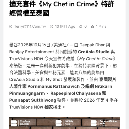
擴充套件《My Chef in Crime》特許
經營權至泰國
Terry@111.com.tw
10 個月 Ago
0
1 Mins
曼谷
2025年10月16日
/美通社/ — 由
Deepak Dhar
與
Banijay Entertainment 共同創辦的
CreAsia Studio
與
TrueVisions NOW 今天宣佈將改編《
My Chef in Crime
》
泰語版。這是一套創新犯罪劇集，在獨特泰國背景下，融
合法醫科學、美食與神秘元素。這套八集的劇集由
CreAsia Studio 和 My Shot 發展和製作，並由
泰國製片
人兼作家 Pornmanus Rattanavich
及
編劇 Nitikarn
Pinmuangngarm、
Rapeepimol Chaiyasena 和
Punnapat Sutthiwong
執導，並將於 2026 年第 4 季在
TrueVisions NOW
獨家
播出。