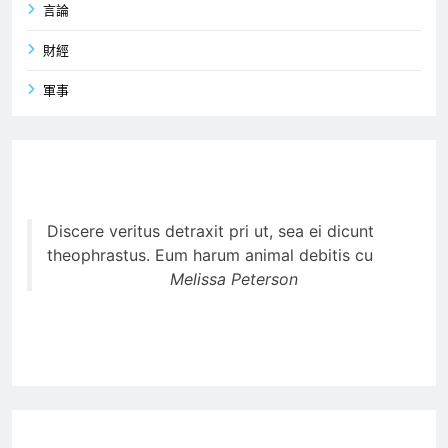
言論
財經
軍事
Discere veritus detraxit pri ut, sea ei dicunt
theophrastus. Eum harum animal debitis cu
Melissa Peterson