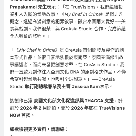
Prapakamol 先生
表示：「在 TrueVisions，我們繼續投
資引人入勝的當地故事。《
My Chef in Crime
》是個非凡
概念，透過充滿創意的犯罪敘事，融合泰國兩大愛好——美
食與戲劇。我們很榮幸與 CreAsia Studio 合作，完成這趟
令人興奮的旅程。 」
「《
My Chef in Crime
》是 CreAsia 首個開發及製作的劇
本形式作品，並很自豪地紮根於東南亞。泰國充滿傑出故
事講述者，而尚未發掘創意才華。在 CreAsia Studio，我
們一直致力創作注入亞洲文化 DNA 的原創格式作品，不僅
希望引起當地共鳴，也吸引全球觀眾。」——CreAsia
Studio
執行副總裁兼業務主管
Jessica Kam
表示。
該製作已獲
泰國文化部文化促進部與 THACCA 支援
，計
劃於
2026 年 2 月
開拍，並於
2026 年底
在
TrueVisions
NOW
首播。
如欲檢視更多資料，請聯絡：