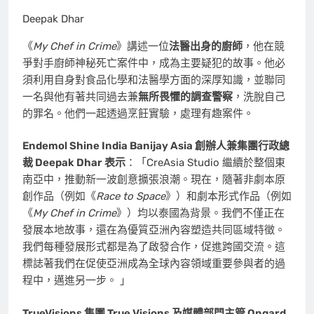
Deepak Dhar
《
My Chef in Crime
》講述一位
法醫出身的廚師
，他在競
爭對手廚師神秘死亡案件中，成為主要疑犯的故事。他必
須利用自身對食品化學和法醫學方面的深厚知識，並聯同
一名與他有著共同過去兼
無所畏懼的調查警察
，洗脫自己
的罪名。他們一起透過烹飪實驗，處理有趣案件。
Endemol Shine India Banijay Asia 創辦人兼集團行政總
裁
Deepak Dhar
表示
：「CreAsia Studio 繼續於整個東
南亞中，推動新一波創意擴張浪潮。現在，隨著非劇本原
創作品（例如《
Race to Space
》）和劇本形式作品（例如
《
My Chef in Crime
》）均以泰國為背景。我們不僅正在
發展本地故事，還在為優質亞洲內容塑造共同區域特徵。
我們每種發展形式都是為了啟發合作，促進跨國交流。這
標誌著我們在促使亞洲成為全球內容領域重要參與者的過
程中，邁進另一步。 」
TrueVisions 集團 True Visions 及媒體部門主管 Ongard