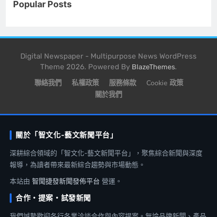
Popular Posts
Digital Newspaper - Multipurpose News WordPress
Theme 2026. Powered By
.
BlazeThemes
聯絡我們
私權政策
服務條款
Cookie 政策
關於我們
關於「智文化-藝文新聞平台」
深耕綜合領域的「智文化-藝文新聞平台」，聚焦綜合新聞與深度
報導，為讀者帶來最新綜合趨勢與市場動態。
本站由
智聞捷發新聞發佈平台
營運。
合作・提案・試發新聞
我們誠摯歡迎各行各業洽談合作與內容提案。無論品牌新聞、產品