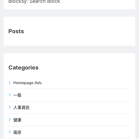
Blocksy: Search Block
Posts
Categories
Homepage Ads
一般
人事資訊
健康
兩岸