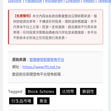
Discord
|
Facebook
|
Instagram
|
LinkedIn
|
Reddit
|
Telegr
【免責聲明】
本文內容由系統自動彙整自公開新聞來源，僅
供財經資訊參考，不構成任何投資、理財或財務建議，亦不
代表本平台之立場。投資一定有風險，過去績效不代表未來
表現，任何投資決策應由讀者自行評估並承擔風險，本平台
不對依本文所為之任何投資行為負責。
原始來源
：
智聞捷發新聞發佈平台
網址：
https://www.111.net.tw
歡迎前往新聞發佈平台發佈新聞
Tagged:
Block Scholes
比特幣
脆弱性
衍生品市場
黃金