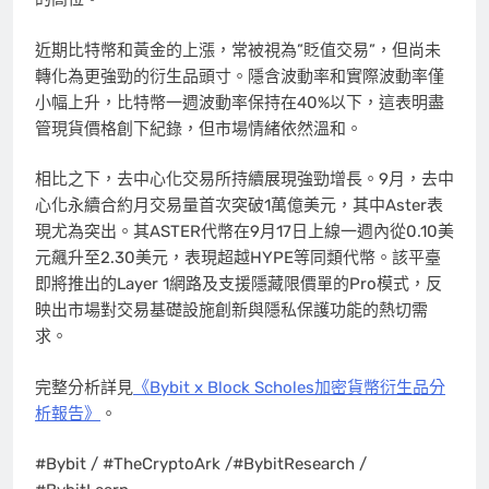
近期比特幣和黃金的上漲，常被視為”貶值交易”，但尚未
轉化為更強勁的衍生品頭寸。隱含波動率和實際波動率僅
小幅上升，比特幣一週波動率保持在40%以下，這表明盡
管現貨價格創下紀錄，但市場情緒依然溫和。
相比之下，去中心化交易所持續展現強勁增長。9月，去中
心化永續合約月交易量首次突破1萬億美元，其中Aster表
現尤為突出。其ASTER代幣在9月17日上線一週內從0.10美
元飆升至2.30美元，表現超越HYPE等同類代幣。該平臺
即將推出的Layer 1網路及支援隱藏限價單的Pro模式，反
映出市場對交易基礎設施創新與隱私保護功能的熱切需
求。
完整分析詳見
《Bybit x Block Scholes加密貨幣衍生品分
析報告》
。
#Bybit / #TheCryptoArk /#BybitResearch /