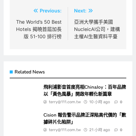
文
Previous:
Next:
章
The World’s 50 Best
亞洲大學攜手美國
Hotels 揭曉首屆加長
NucleicAI公司，建構
導
版 51-100 排行榜
主權AI生醫資料平臺
覽
Related News
飛利浦影音首度亮相ChinaJoy：百年品牌
以「黃色風暴」開啟年輕化新篇章
terry@111.com.tw
10 小時 ago
0
Cision 報告警示品牌正深陷高代價的「數
據碎片化陷阱」
terry@111.com.tw
21 小時 ago
0