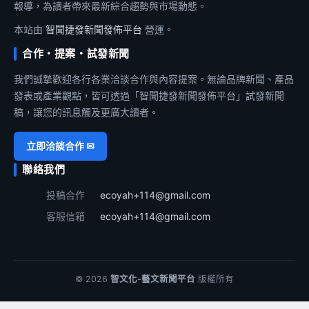
報導，為讀者帶來最新綜合趨勢與市場動態。
本站由
智聞捷發新聞發佈平台
營運。
合作・提案・試發新聞
我們誠摯歡迎各行各業洽談合作與內容提案。無論品牌新聞、產品
發表或產業觀點，皆可透過「智聞捷發新聞發佈平台」試發新聞
稿，讓您的訊息觸及更廣大讀者。
立即洽談合作 ✉
聯絡我們
投稿合作
ecoyah+114@gmail.com
客服信箱
ecoyah+114@gmail.com
© 2026
智文化-藝文新聞平台
版權所有