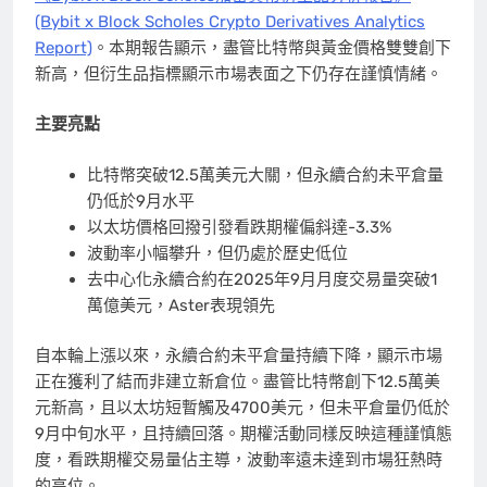
(Bybit x Block Scholes Crypto Derivatives Analytics
Report)
。本期報告顯示，盡管比特幣與黃金價格雙雙創下
新高，但衍生品指標顯示市場表面之下仍存在謹慎情緒。
主要亮點
比特幣突破12.5萬美元大關，但永續合約未平倉量
仍低於9月水平
以太坊價格回撥引發看跌期權偏斜達-3.3%
波動率小幅攀升，但仍處於歷史低位
去中心化永續合約在2025年9月月度交易量突破1
萬億美元，Aster表現領先
自本輪上漲以來，永續合約未平倉量持續下降，顯示市場
正在獲利了結而非建立新倉位。盡管比特幣創下12.5萬美
元新高，且以太坊短暫觸及4700美元，但未平倉量仍低於
9月中旬水平，且持續回落。期權活動同樣反映這種謹慎態
度，看跌期權交易量佔主導，波動率遠未達到市場狂熱時
的高位。