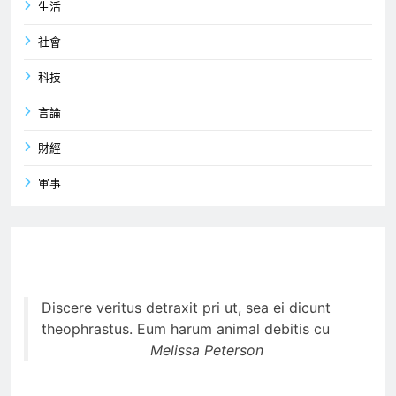
生活
社會
科技
言論
財經
軍事
Discere veritus detraxit pri ut, sea ei dicunt
theophrastus. Eum harum animal debitis cu
Melissa Peterson