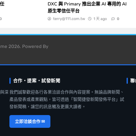
一任
DXC 與 Primary 推出企業 AI 專用的 AI
原生零信任平台
terry@111.com.tw
1 天 ago
0
0
heme 2026. Powered By
合作・提案・試發新聞
聯
聞與深
我們誠摯歡迎各行各業洽談合作與內容提案。無論品牌新聞、
產品發表或產業觀點，皆可透過「智聞捷發新聞發佈平台」試
發新聞稿，讓您的訊息觸及更廣大讀者。
立即洽談合作 ✉