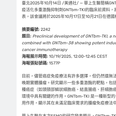
臺北
2025年10月14日
/美通社/ — 華上生醫簡稱G
疫活化多重激酶抑制劑GNTbm-TKI的臨床前資料
表，該會議將於2025年10月17日至10月21日在德
摘要編號
:
2242
題目
:
Preclinical development of GNTbm-TKI, a nov
combined with GNTbm-38 showing potent induce
cancer immunotherapy
海報展示時間
:
10/19/2025,
12:00-12:45 CEST
海報張貼號碼
:
1577P
目前，儘管癌症免疫療法有許多選擇，但仍然還無
晚期實體腫瘤。研究顯示一些多重激酶的靶點，包括 TA
種癌症（如頭頸部鱗狀細胞癌、結直腸癌、肝細胞
環境中具有關鍵的作用。GNTbm-TKI 是一種新
用作用，顯示其在未滿足臨床需求的腫瘤免疫療法
華上生醫在本次ESMO的研究發表顯示，GNTbm-TKI 