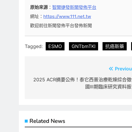
原始來源
：
智聞捷發新聞發佈平台
網址：
https://www.111.net.tw
歡迎前往新聞發佈平台發佈新聞
Tagged:
ESMO
GNTbmTKI
抗癌新藥
文
Previou
章
2025 ACR摘要公佈！泰它西普治療乾燥綜合徵
國Ⅲ期臨床研究資料振
導
覽
Related News