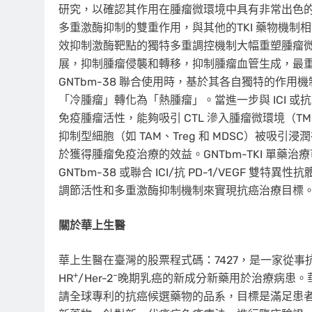
研究，以確認其作用在腫瘤微環境中具有非常出色的抗
多重激酶抑制的雙重作用，與其他的TKI 藥物機制相
效抑制激酶靶點的獨特多重調控機制大幅重塑腫瘤微環
展，抑制腫瘤侵襲和轉移，抑制腫瘤血管生成，最重要的
GNTbm-38 聯合使用時，基於其各自獨特的作
「冷腫瘤」轉化為「熱腫瘤」。當進一步與 ICI 或抗
免疫腫瘤活性，能夠吸引 CTL 滲入腫瘤微環境（TM
抑制型細胞（如 TAM、Treg 和 MDSC）被吸引
於獲得腫瘤免疫治療的效益。GNTbm-TKI 單藥治療
GNTbm-38 或聯合 ICI/抗 PD-1/VEGF
調節活性和多重激酶抑制機制來實現抗癌治療目標
關於華上生醫
華上生醫在臺灣的股票程式碼：7427，是一家從
+
–
HR
/Her-2
晚期乳癌的新成分新藥用於治療病患。
請全球專利的抗癌候選藥物的品系，目標是滿足患