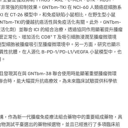
有非常強的抑制效果。GNTbm-TKI 在 NCI-60 人類癌症細胞系
TKI 在 CT-26 模型中，和免疫缺陷小鼠相比，在野生型小鼠
bm-TKI的優越抗癌活性與免疫活化有關。此外，GNTbm-
制劑的免疫活化劑）並聯合 ICI 的組合治療，透過協同作用顯著提升腫瘤
+
管正常化、增加活化 CD8
T 及吸引細胞浸潤至腫瘤微環境
抑制型細胞被腫瘤吸引至腫瘤微環境中。另一方面，研究也顯示
F 雙特異性抗體，在人源化 B-PD-1/PD-L1/VEGFA 小鼠模型中，也
用。
，且發現其在與 GNTbm-38 聯合使用時能顯著重塑腫瘤微環
特異性抗體聯合時，能大幅提升抗癌療效，為未來臨床試驗提供科學依
新化學結構，作為新一代腫瘤免疫療法組合藥物中的重要組成藥物，具
動物測試平臺選出的藥物候選物，並且已經進行了多項臨床前