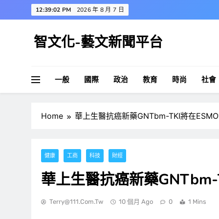
Skip
12:39:02 PM
2026 年 8 月 7 日
to
content
智文化-藝文新聞平台
一般
國際
政治
教育
時尚
社會
Home
華上生醫抗癌新藥GNTbm-TKI將在ESM
健康
工商
科技
財經
華上生醫抗癌新藥GNTbm-
Terry@111.com.tw
10 個月 Ago
0
1 Mins