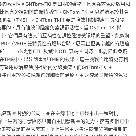
癌活性。GNTbm-TKI 是口服的藥物，具有強效免疫啟用和
比具有免疫調控的獨特活性。GNTbm-TKI 可以透過基於其強
境（TME）。GNTbm-TKI主要是強效抑制腫瘤生長和發
，具有強效的腫瘤免疫調節活性。當 GNTbm-TKI 與
用機制，它們具有強大的互補性在調控腫瘤微環境的重塑，能夠將
 PD-1/VEGF 雙特異性抗體聯合時，展現出極其卓越的抗腫瘤
E）中，並啟用 CTL 及減少 CTL 衰竭。同時，也能降低免疫
浸潤在TME中，以達到重塑 TME 的效果，這些機製作用將更有利
可望用於治療晚期神經內分泌腫瘤，而GNTbm-TKI +
 雙特異性抗體將可用於多種晚期實體腫瘤的治療，主要透過其獨特的免疫
。
事抗癌新藥開發的公司，並在臺灣市場上已經推出一種對抗
華上生醫的研發團隊具備自主開發新藥的能力，擁有多個已申
者未被滿足的臨床需求。華上生醫主要專注於開發創新機制的