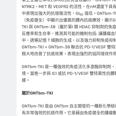
NTRK2、MET 和 VEGFR2 的活性，在nM濃度下具
中表現出強大的抗增殖活性，GI
值低。GNTbm-
50
（免疫健全）中顯示出優異的體內抗癌療效，顯示GNT
TKI 與 GNTbm-38（屬於第I 類 HDAC 抑
反應率和生存率，推測其可能的機制包括: 讓腫瘤血
中、誘導記憶 T 細胞的生成，以及強力抑制免疫
GNTbm-TKI + GNTbm-38 聯合抗 PD-1/VEG
極大地改善了抗癌效果，表現出強烈的協同增效作
GNTbm-TKI 是一種強效的免疫活化多激酶抑制劑
境。當進一步與 ICI 或抗 PD-1/VEGF 雙
據。
關於
GNTbm-TKI
GNTbm-TKI 是由 GNTbm 自主開發的一種
有非常強效的抗癌作用。它是藉由免疫健全的腫瘤