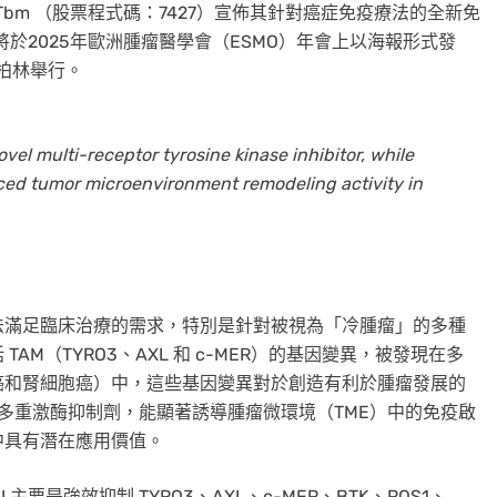
NTbm （股票程式碼：7427）宣佈其針對癌症免疫療法的全新免
，將於2025年歐洲腫瘤醫學會（ESMO）年會上以海報形式發
國柏林舉行。
el multi-receptor tyrosine kinase inhibitor, while
d tumor microenvironment remodeling activity in
法滿足臨床治療的需求，特別是針對被視為「冷腫瘤」的多種
M（TYRO3、AXL 和 c-MER）的基因變異，被發現在多
癌和腎細胞癌）中，這些基因變異對於創造有利於腫瘤發展的
型的多重激酶抑制劑，能顯著誘導腫瘤微環境（TME）中的免疫啟
中具有潛在應用價值。
主要是強效抑制 TYRO3、AXL、c-MER、BTK、ROS1、